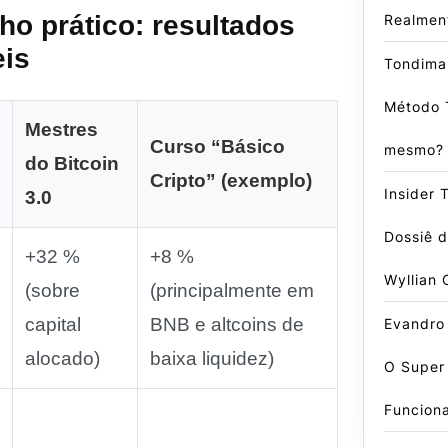
o prático: resultados
Realmen
is
Tondima
Método 
Mestres
Curso “Básico
mesmo?
do Bitcoin
Cripto” (exemplo)
Insider 
3.0
Dossiê 
+32 %
+8 %
Wyllian 
(sobre
(principalmente em
capital
BNB e altcoins de
Evandro
alocado)
baixa liquidez)
O Super
Funcion