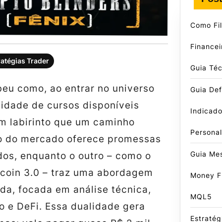
Como Fil
Finance
ratégias Trader
Guia Téc
beu como, ao entrar no universo
Guia Defi
tidade de cursos disponíveis
Indicado
m labirinto que um caminho
Persona
o do mercado oferece promessas
Guia Me
dos, enquanto o outro – como o
tcoin 3.0 – traz uma abordagem
Money F
da, focada em análise técnica,
MQL5
o e DeFi. Essa dualidade gera
Estratég