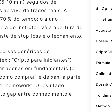
 (5‑10 min) seguidos de
de Oper
 ao vivo de trades reais. A
70 % do tempo: o aluno
Timefra
la do instrutor, vê a abertura de
Augusto
uste de stop‑loss e o fechamento.
Dossiê 
 cursos genéricos de
CriptoBl
ex.: “Cripto para Iniciantes”)
Fórmula
ar apenas em
fundamentais
(o
Online d
, como comprar) e deixam a parte
Dossiê 
m “homework”. O resultado
lto
gap
entre conhecimento e
Tondima
Método 