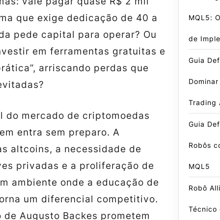
mas: vale pagar quase R$ 2 mil
ma que exige dedicação de 40 a
MQL5: O 
nda pede capital para operar? Ou
de Impl
nvestir em ferramentas gratuitas e
Guia Def
rática”, arriscando perdas que
Dominar
evitadas?
Trading
al do mercado de criptomoedas
Guia Def
em entra sem preparo. A
Robôs c
as altcoins, a necessidade de
es privadas e a proliferação de
MQL5
um ambiente onde a educação de
Robô All
orna um diferencial competitivo.
Técnico 
o de Augusto Backes prometem