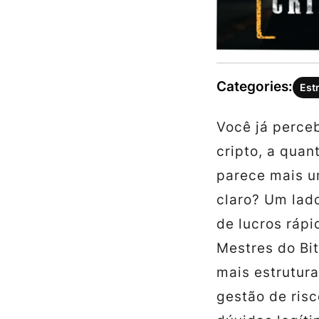
Categories:
Est
Você já perce
cripto, a quan
parece mais u
claro? Um lad
de lucros rápi
Mestres do Bi
mais estrutura
gestão de risc