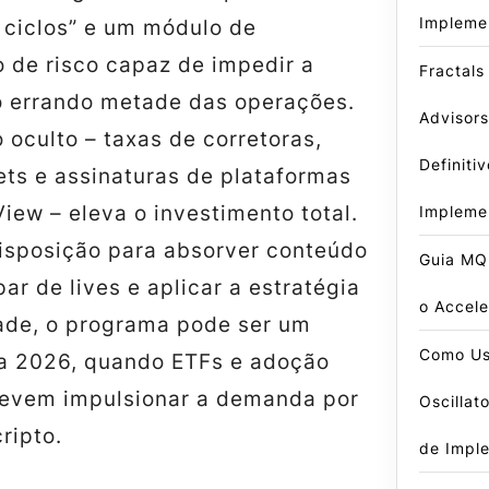
Impleme
 ciclos” e um módulo de
 de risco capaz de impedir a
Fractals
 errando metade das operações.
Advisors
 oculto – taxas de corretoras,
Definiti
ets e assinaturas de plataformas
ew – eleva o investimento total.
Impleme
isposição para absorver conteúdo
Guia MQ
par de lives e aplicar a estratégia
o Accele
rade, o programa pode ser um
Como Us
a 2026, quando ETFs e adoção
 devem impulsionar a demanda por
Oscillat
ripto.
de Impl