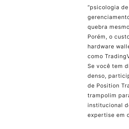
“psicologia de
gerenciamento
quebra mesmo
Porém, o custo
hardware wall
como TradingVi
Se você tem d
denso, partici
de Position T
trampolim par
institucional
expertise em c