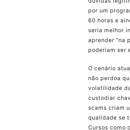
dúvidas legíti
por um progra
60 horas e ai
seria melhor i
aprender “na p
poderiam ser 
O cenário atu
não perdoa qu
volatilidade d
custodiar chav
scams criam 
qualidade se t
Cursos como 