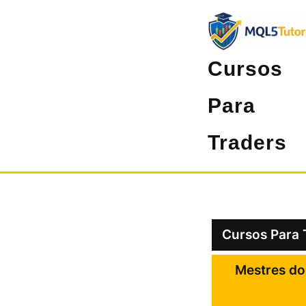
Pular
para
o
Cursos
conteúdo
Para
Traders
Cursos Para 
Mestres do