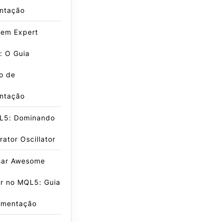
ntação
 em Expert
: O Guia
vo de
ntação
L5: Dominando
rator Oscillator
ar Awesome
or no MQL5: Guia
ementação