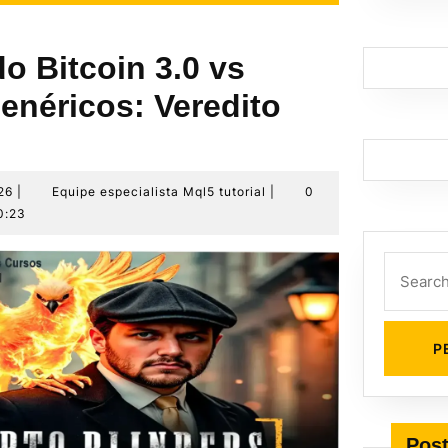
o Bitcoin 3.0 vs
enéricos: Veredito
6
Equipe
26
|
Equipe especialista Mql5 tutorial
|
0
de
especialista
0:23
julho
Mql5
de
tutorial
Search
2026
for:
Post