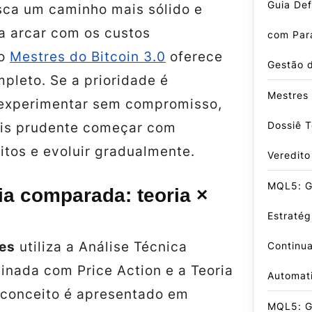
Guia Def
ca um caminho mais sólido e
a arcar com os custos
com Par
 o
Mestres do Bitcoin 3.0
oferece
Gestão 
pleto. Se a prioridade é
Mestres 
experimentar sem compromisso,
Dossiê T
ais prudente começar com
itos e evoluir gradualmente.
Veredito
MQL5: G
a comparada: teoria ×
Estratég
es
utiliza a
Análise Técnica
Continu
inada com
Price Action
e a
Teoria
Automat
 conceito é apresentado em
MQL5: G