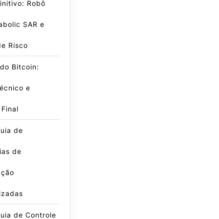
initivo: Robô
abolic SAR e
de Risco
do Bitcoin:
écnico e
 Final
uia de
ias de
ação
izadas
uia de Controle