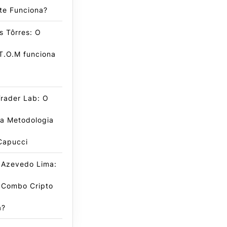
te Funciona?
s Tôrres: O
T.O.M funciona
Trader Lab: O
da Metodologia
Capucci
 Azevedo Lima:
 Combo Cripto
a?