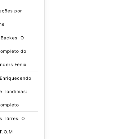
ações por
me
 Backes: O
Completo do
inders Fênix
 Enriquecendo
e Tondimas:
Completo
s Tôrres: O
T.O.M