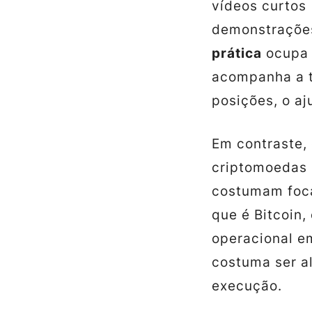
vídeos curtos
demonstrações
prática
ocupa 
acompanha a te
posições, o aj
Em contraste,
criptomoedas (
costumam foc
que é Bitcoin
operacional e
costuma ser a
execução.