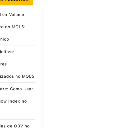
trar Volume
iro no MQL5:
nico
nitivo:
res
lizados no MQL5
stre: Como Usar
low Index no
ias de OBV no