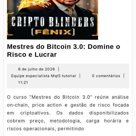
Mestres do Bitcoin 3.0: Domine o
Mestres
Risco e Lucrar
do
Bitcoin
6
6 de julho de 2026
|
de
Equipe
Equipe especialista Mql5 tutorial
|
0 comentários
|
3.0:
julho
especialista
11:21
Domine
de
Mql5
o
2026
tutorial
O curso “Mestres do Bitcoin 3.0” reúne análise
Risco
on‑chain, price action e gestão de risco focada
e
em criptoativos. Os dados disponibilizados
Lucrar
cobrem preço, metodologia, carga horária e
riscos operacionais, permitindo