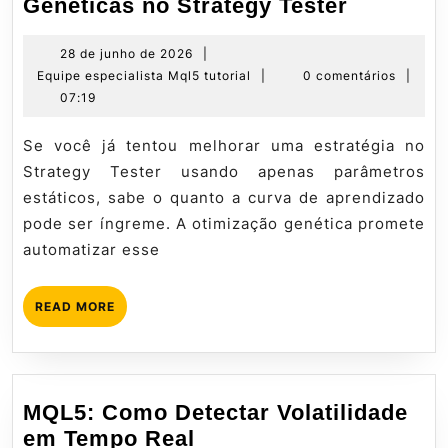
Guia
Genéticas no Strategy Tester
Definitiv
Otimiza
28
28 de junho de 2026
|
de
Equipe
Equipe especialista Mql5 tutorial
|
0 comentários
|
Genética
junho
especialista
07:19
no
de
Mql5
Strategy
2026
tutorial
Se você já tentou melhorar uma estratégia no
Tester
Strategy Tester usando apenas parâmetros
estáticos, sabe o quanto a curva de aprendizado
pode ser íngreme. A otimização genética promete
automatizar esse
READ
READ MORE
MORE
MQL5: Como Detectar Volatilidade
MQL5:
em Tempo Real