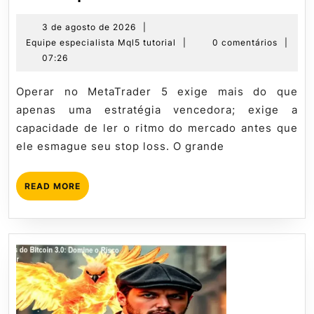
Como
Detectar
3
3 de agosto de 2026
|
de
Equipe
Equipe especialista Mql5 tutorial
|
0 comentários
|
Volatilidade
agosto
especialista
07:26
em
de
Mql5
Tempo
2026
tutorial
Operar no MetaTrader 5 exige mais do que
Real
apenas uma estratégia vencedora; exige a
capacidade de ler o ritmo do mercado antes que
ele esmague seu stop loss. O grande
READ
READ MORE
MORE