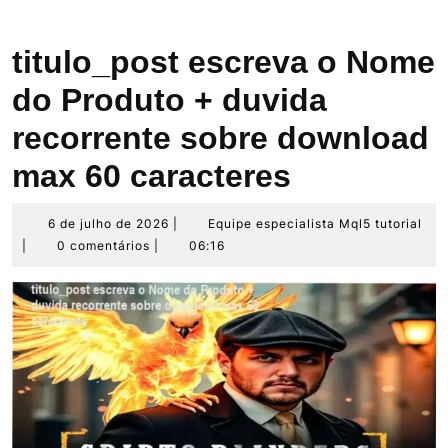
titulo_post escreva o Nome
do Produto + duvida
recorrente sobre download
max 60 caracteres
6
Eq
6 de julho de 2026
|
Equipe especialista Mql5 tutorial
de
esp
|
0 comentários
|
06:16
julho
Mq
de
tut
2026