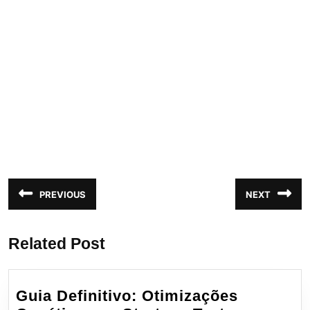
Navegação
PREVIOUS
NEXT
Post
Próximo
de
anterior:
post:
Post
Related Post
Guia Definitivo: Otimizações