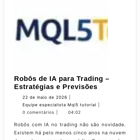
Robôs de IA para Trading –
Robôs
Estratégias e Previsões
de
22
22 de maio de 2026
|
IA
de
Equipe
Equipe especialista Mql5 tutorial
|
para
maio
especialista
0 comentários
|
04:02
Trading
de
Mql5
Robôs com IA no trading não são novidade.
–
2026
tutorial
Existem há pelo menos cinco anos na nuvem
Estratégias