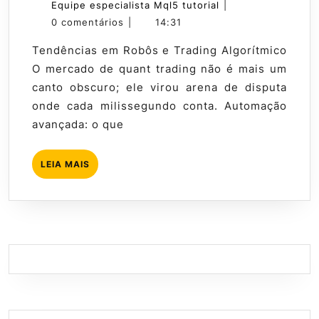
Tendências
de
Equipe
Equipe especialista Mql5 tutorial
|
em
maio
especialista
0 comentários
|
14:31
Robôs
de
Mql5
Tendências em Robôs e Trading Algorítmico
e
2026
tutorial
O mercado de quant trading não é mais um
Trading
canto obscuro; ele virou arena de disputa
Algorítmico
onde cada milissegundo conta. Automação
avançada: o que
LEIA
LEIA MAIS
MAIS