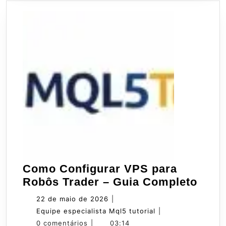
Como Configurar VPS para
Com
Robôs Trader – Guia Completo
Conf
22
22 de maio de 2026
|
VPS
de
Equipe
Equipe especialista Mql5 tutorial
|
para
maio
especialista
0 comentários
|
03:14