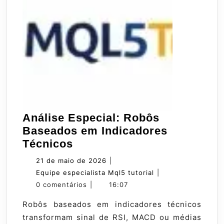
Análise Especial: Robôs
Baseados em Indicadores
Análise
Técnicos
Especial:
21
21 de maio de 2026
|
Robôs
de
Equipe
Equipe especialista Mql5 tutorial
|
Baseados
maio
especialista
0 comentários
|
16:07
em
de
Mql5
Robôs baseados em indicadores técnicos
Indicadores
2026
tutorial
transformam sinal de RSI, MACD ou médias
Técnicos