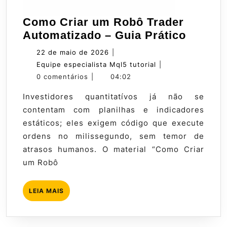
Como Criar um Robô Trader
Como
Automatizado – Guia Prático
Criar
22
22 de maio de 2026
|
um
de
Equipe
Equipe especialista Mql5 tutorial
|
Robô
maio
especialista
0 comentários
|
04:02
Trader
de
Mql5
Investidores quantitatívos já não se
Automa
2026
tutorial
contentam com planilhas e indicadores
–
estáticos; eles exigem código que execute
Guia
ordens no milissegundo, sem temor de
Prático
atrasos humanos. O material “Como Criar
um Robô
LEIA
LEIA MAIS
MAIS