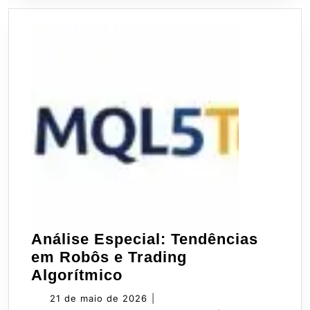
Análise Especial: Tendências
em Robôs e Trading
Análise
Algorítmico
Especial:
21
21 de maio de 2026
|