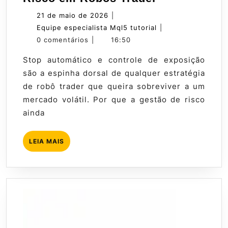
Especial:
21
21 de maio de 2026
|
Gestão
de
Equipe
Equipe especialista Mql5 tutorial
|
de
maio
especialista
0 comentários
|
16:50
Risco
de
Mql5
Stop automático e controle de exposição
em
2026
tutorial
são a espinha dorsal de qualquer estratégia
Robôs
de robô trader que queira sobreviver a um
Trader
mercado volátil. Por que a gestão de risco
ainda
LEIA
LEIA MAIS
MAIS