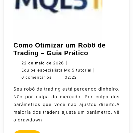
Como Otimizar um Robô de
Como
Trading – Guia Prático
Otimizar
22
22 de maio de 2026
|
um
de
Equipe
Equipe especialista Mql5 tutorial
|
Robô
maio
especialista
0 comentários
|
02:22
de
de
Mql5
Seu robô de trading está perdendo dinheiro.
Trading
2026
tutorial
Não por culpa do mercado. Por culpa dos
–
parâmetros que você não ajustou direito.A
Guia
maioria dos traders ajusta um parâmetro, vê
Prático
o drawdown