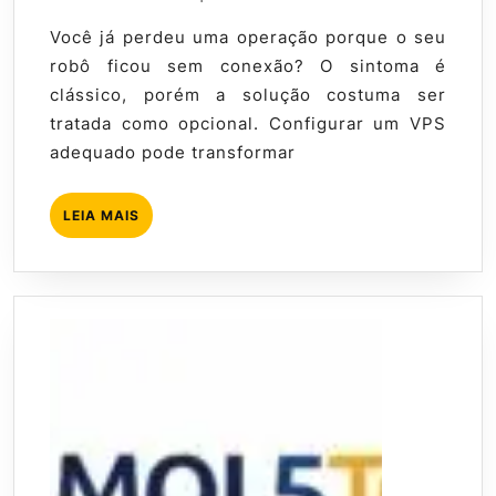
Robô
de
Mql5
Você já perdeu uma operação porque o seu
Trad
2026
tutorial
robô ficou sem conexão? O sintoma é
–
clássico, porém a solução costuma ser
Guia
tratada como opcional. Configurar um VPS
Comp
adequado pode transformar
LEIA
LEIA MAIS
MAIS