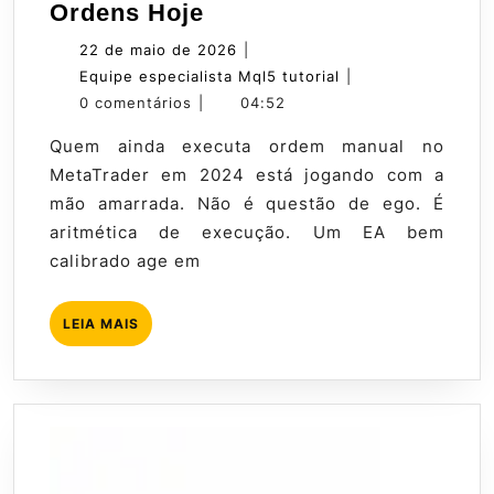
Guia
Ordens Hoje
Expert
22
22 de maio de 2026
|
Advisors
de
Equipe
Equipe especialista Mql5 tutorial
|
MetaTrader:
maio
especialista
0 comentários
|
04:52
Automatize
de
Mql5
Quem ainda executa ordem manual no
Suas
2026
tutorial
MetaTrader em 2024 está jogando com a
Ordens
mão amarrada. Não é questão de ego. É
Hoje
aritmética de execução. Um EA bem
calibrado age em
LEIA
LEIA MAIS
MAIS