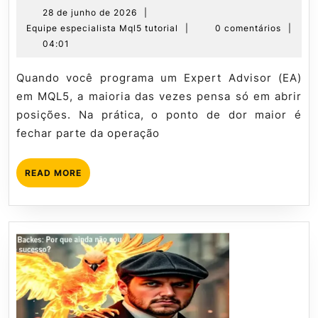
Saídas
28
28 de junho de 2026
|
de
Equipe
Equipe especialista Mql5 tutorial
|
0 comentários
|
Parciais
junho
especialista
04:01
em
de
Mql5
MQL5
2026
tutorial
Quando você programa um Expert Advisor (EA)
na
em MQL5, a maioria das vezes pensa só em abrir
Prática
posições. Na prática, o ponto de dor maior é
fechar parte da operação
READ
READ MORE
MORE