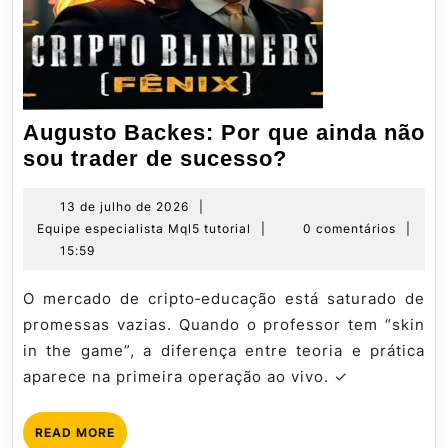
Augusto Backes: Por que ainda não
Augusto
sou trader de sucesso?
Backes:
Por
13
13 de julho de 2026
|
de
Equipe
Equipe especialista Mql5 tutorial
|
0 comentários
|
que
julho
especialista
15:59
ainda
de
Mql5
não
2026
tutorial
O mercado de cripto‑educação está saturado de
sou
promessas vazias. Quando o professor tem “skin
trader
in the game”, a diferença entre teoria e prática
de
aparece na primeira operação ao vivo. ✓
sucesso?
READ
READ MORE