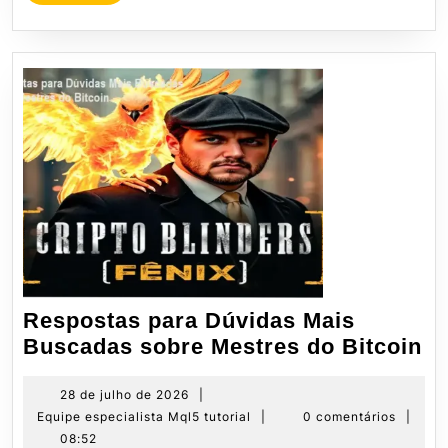
MORE
Respostas para Dúvidas Mais
Re
Buscadas sobre Mestres do Bitcoin
pa
Dú
28
28 de julho de 2026
|
de
Equipe
Equipe especialista Mql5 tutorial
|
0 comentários
|
Ma
julho
especialista
08:52