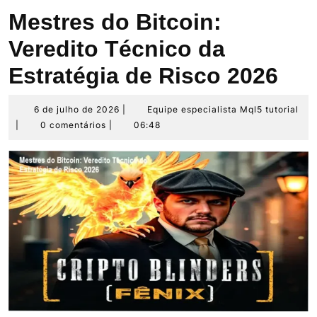
Mestres do Bitcoin:
Veredito Técnico da
Estratégia de Risco 2026
6
Eq
6 de julho de 2026
|
Equipe especialista Mql5 tutorial
de
esp
|
0 comentários
|
06:48
julho
Mq
de
tut
2026