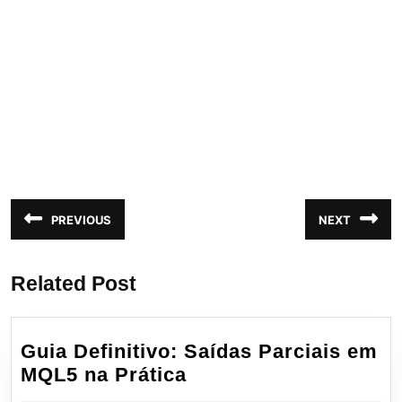
Navegação
PREVIOUS
NEXT
Post
Próximo
de
anterior:
post:
Post
Related Post
Guia Definitivo: Saídas Parciais em
Guia
MQL5 na Prática
Definitivo: