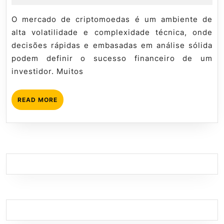
B
de
Mql5
so
2026
tutorial
O mercado de criptomoedas é um ambiente de
Me
alta volatilidade e complexidade técnica, onde
d
decisões rápidas e embasadas em análise sólida
Bi
podem definir o sucesso financeiro de um
investidor. Muitos
READ
READ MORE
MORE