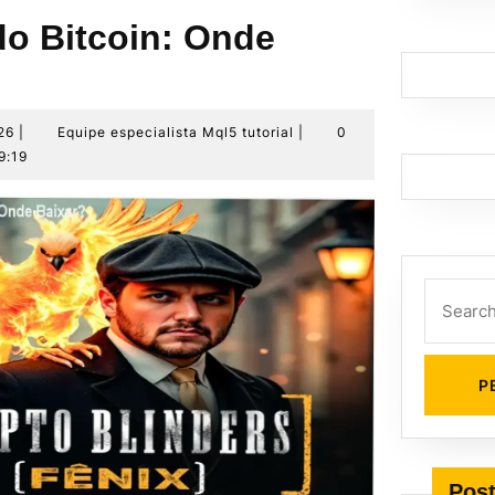
do Bitcoin: Onde
6
Equipe
26
|
Equipe especialista Mql5 tutorial
|
0
de
especialista
9:19
julho
Mql5
de
tutorial
2026
Search
for:
Post