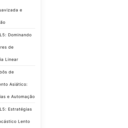
uavizada e
ção
L5: Dominando
res de
a Linear
obôs de
nto Asiático:
gias e Automação
5: Estratégias
ocástico Lento