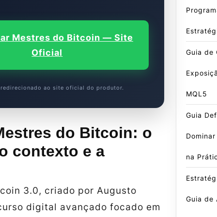
Program
Estratég
ar Mestres do Bitcoin — Site
Oficial
Guia de 
Exposiçã
redirecionado ao site oficial do produtor.
MQL5
Guia Def
estres do Bitcoin: o
Dominar
o contexto e a
na Práti
Estratég
coin 3.0, criado por Augusto
Guia de
curso digital avançado focado em