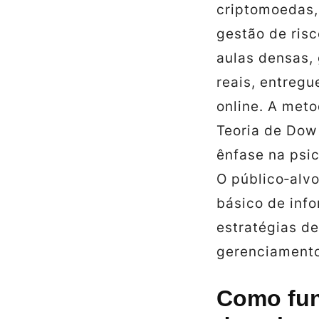
criptomoedas,
gestão de ris
aulas densas,
reais, entregu
online. A meto
Teoria de Dow
ênfase na psic
O público‑alv
básico de inf
estratégias de
gerenciamento
Como fun