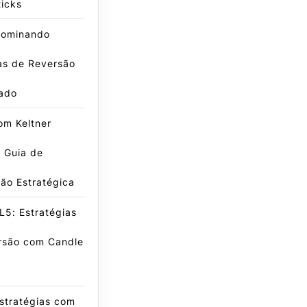
icks
ominando
as de Reversão
ado
om Keltner
 Guia de
ão Estratégica
5: Estratégias
rsão com Candle
stratégias com