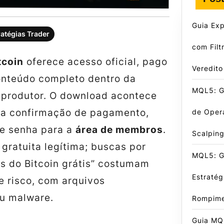
Guia Exp
ratégias Trader
com Filt
tcoin
oferece acesso oficial, pago
Veredito
onteúdo completo dentro da
MQL5: G
 produtor. O
download
acontece
a confirmação de pagamento,
de Oper
 e senha para a
área de membros
.
Scalpin
gratuita legítima; buscas por
MQL5: G
es do Bitcoin grátis” costumam
Estratég
de risco, com arquivos
u malware.
Rompime
Guia MQ