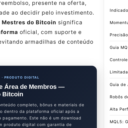
reembolso, presente na oferta,
Indicado
dade ao decidir pelo investimento.
 Mestres do Bitcoin
significa
Momentu
aforma
oficial, com suporte e
Precisão
 evitando armadilhas de conteúdo
Guia MQ
Control
Limitada
 · PRODUTO DIGITAL
Guia de
e Área de Membros —
 Bitcoin
Robôs d
nteúdo completo, bônus e materiais de
Alta Pe
do dentro da plataforma oficial após a
o pagamento. Este não é um download
MQL5: G
m produto digital com garantia de