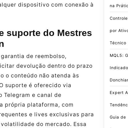
alquer dispositivo com conexão à
na Práti
Control
 e suporte do Mestres
por Ativ
n
Técnico
MQL5: Gu
i garantia de reembolso,
icitar devolução dentro do prazo
Indicado
so o conteúdo não atenda às
Donchia
O suporte é oferecido via
Expert A
 Telegram e canal de
a própria plataforma, com
Tendênci
requentes e lives exclusivas para
Guia de
volatilidade do mercado. Essa