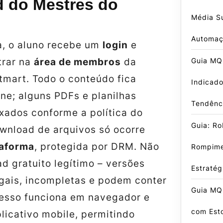
 do Mestres do
Média S
Automa
, o aluno recebe um
login
e
trar na
área de membros
da
Guia MQ
tmart. Todo o conteúdo fica
Indicado
ine; alguns PDFs e planilhas
Tendênci
ixados
conforme a política do
Guia: R
wnload
de arquivos só ocorre
taforma
, protegida por DRM. Não
Rompime
ad
gratuito legítimo – versões
Estraté
egais, incompletas e podem conter
Guia MQL
esso funciona em navegador e
com Est
icativo mobile, permitindo