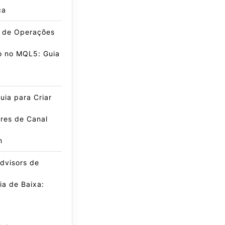
ca
e de Operações
o no MQL5: Guia
ia para Criar
res de Canal
n
dvisors de
a de Baixa: