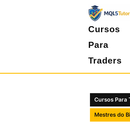
Pular
para
o
Cursos
conteúdo
Para
Traders
Cursos Para 
Mestres do B