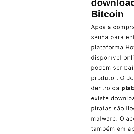
download
Bitcoin
Após a compra
senha para en
plataforma Ho
disponível onl
podem ser
ba
produtor. O
do
dentro da
pla
existe
downlo
piratas são il
malware. O ac
também em apl