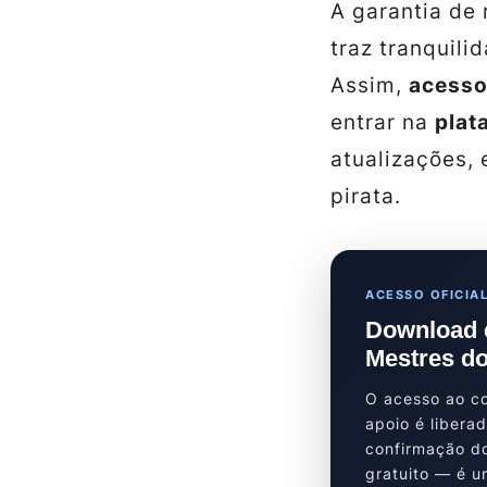
A garantia de 
traz tranquili
Assim,
acesso
entrar na
plat
atualizações,
pirata.
ACESSO OFICIAL
Download 
Mestres do
O acesso ao co
apoio é libera
confirmação d
gratuito — é u