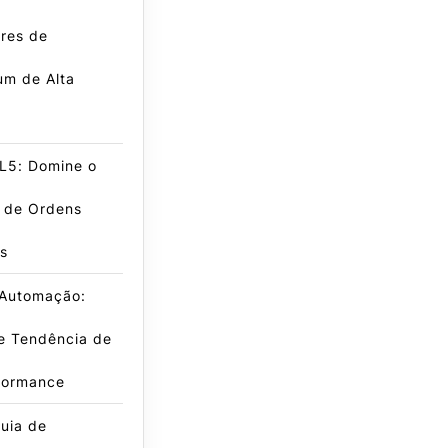
res de
m de Alta
L5: Domine o
e de Ordens
s
 Automação:
e Tendência de
rformance
uia de