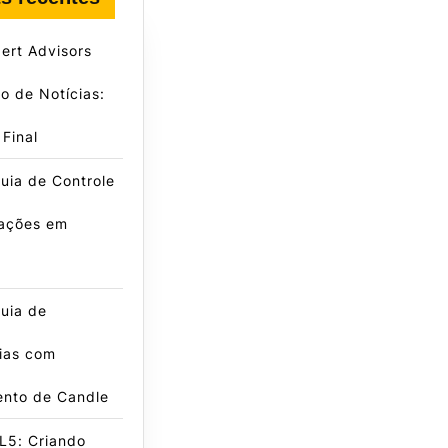
ert Advisors
ro de Notícias:
 Final
uia de Controle
ações em
g
uia de
ias com
nto de Candle
L5: Criando