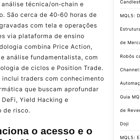
Candlest
 análise técnica/on‑chain e
co. São cerca de 40‑60 horas de
MQL5: D
 gravadas com tela e operações
Estrutur
es via plataforma de ensino
de Merc
dologia combina Price Action,
Robôs c
 e análise fundamentalista, com
ologia de ciclos e Position Trade.
Channel:
o inclui traders com conhecimento
Automaç
ormática que buscam aprofundar
Guia MQL
 DeFi, Yield Hacking e
 de risco.
de Reve
Doji
ciona o acesso e o
MQL5: E