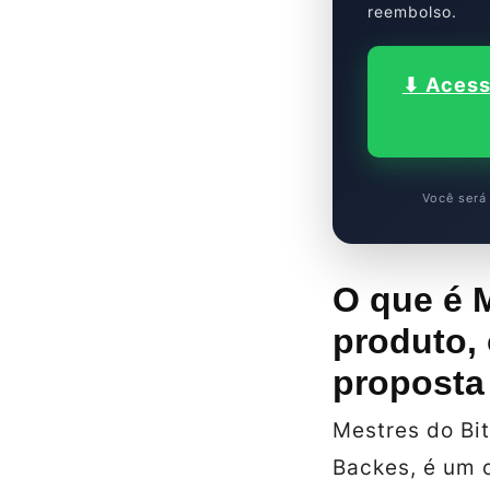
reembolso.
⬇ Acess
Você será 
O que é M
produto, 
proposta
Mestres do Bit
Backes, é um 