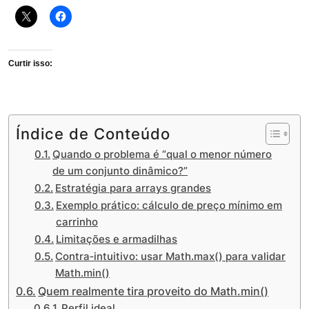
Curtir isso:
Índice de Conteúdo
Quando o problema é “qual o menor número
de um conjunto dinâmico?”
Estratégia para arrays grandes
Exemplo prático: cálculo de preço mínimo em
carrinho
Limitações e armadilhas
Contra‑intuitivo: usar Math.max() para validar
Math.min()
Quem realmente tira proveito do Math.min()
Perfil ideal