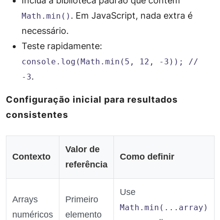
Inclua a biblioteca padrão que contém
. Em JavaScript, nada extra é
Math.min()
necessário.
Teste rapidamente:
console.log(Math.min(5, 12, -3)); //
.
-3
Configuração inicial para resultados
consistentes
Valor de
Contexto
Como definir
referência
Use
Arrays
Primeiro
Math.min(...array)
numéricos
elemento