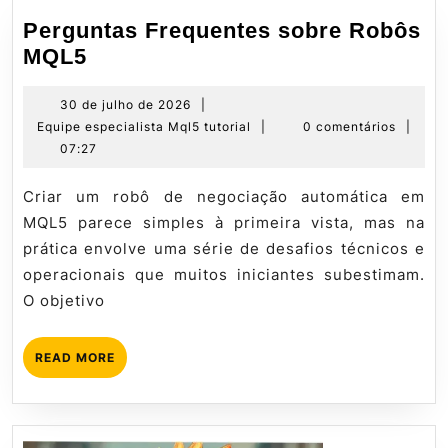
Perguntas Frequentes sobre Robôs
Perguntas
MQL5
Frequentes
sobre
30
30 de julho de 2026
|
de
Equipe
Equipe especialista Mql5 tutorial
|
0 comentários
|
Robôs
julho
especialista
07:27
MQL5
de
Mql5
2026
tutorial
Criar um robô de negociação automática em
MQL5 parece simples à primeira vista, mas na
prática envolve uma série de desafios técnicos e
operacionais que muitos iniciantes subestimam.
O objetivo
READ
READ MORE
MORE