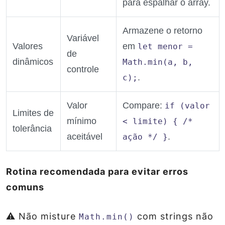
para espalhar o array.
Armazene o retorno
Variável
Valores
em
let menor =
de
dinâmicos
Math.min(a, b,
controle
.
c);
Valor
Compare:
if (valor
Limites de
mínimo
< limite) { /*
tolerância
aceitável
.
ação */ }
Rotina recomendada para evitar erros
comuns
⚠️ Não misture
com strings não
Math.min()