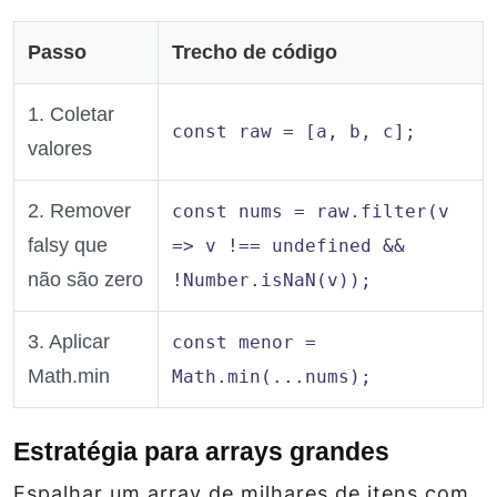
Passo
Trecho de código
1. Coletar
const raw = [a, b, c];
valores
2. Remover
const nums = raw.filter(v
falsy que
=> v !== undefined &&
não são zero
!Number.isNaN(v));
3. Aplicar
const menor =
Math.min
Math.min(...nums);
Estratégia para arrays grandes
Espalhar um array de milhares de itens com