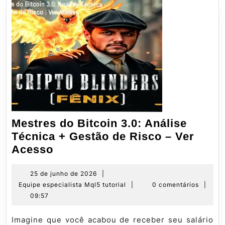
Mestres do Bitcoin 3.0: Análise
Técnica + Gestão de Risco – Ver
Mestres
Acesso
do
Bitcoin
25
25 de junho de 2026
|
de
Equipe
Equipe especialista Mql5 tutorial
|
0 comentários
|
3.0:
junho
especialista
09:57
Análise
de
Mql5
Técnica
2026
tutorial
Imagine que você acabou de receber seu salário