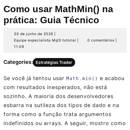
Como usar MathMin() na
prática: Guia Técnico
30
30 de junho de 2026
|
de
Equipe
Equipe especialista Mql5 tutorial
|
0 comentários
|
junho
especialista
11:09
de
Mql5
2026
tutorial
Categories:
Estratégias Trader
Se você já tentou usar
e acabou
Math.min()
com resultados inesperados, não está
sozinho. A maioria dos desenvolvedores
esbarra na sutileza dos tipos de dado e na
forma como a função trata argumentos
indefinidos ou arrays. A seguir, mostro como