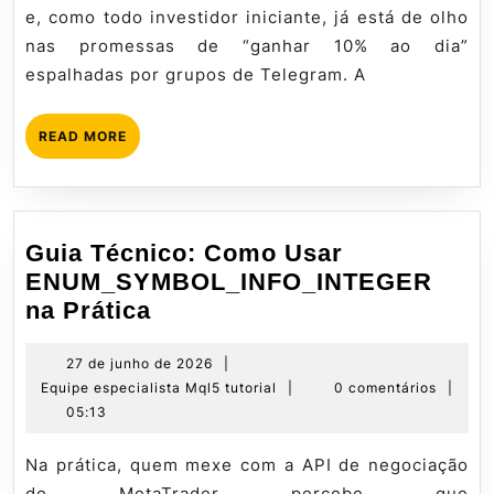
+
e, como todo investidor iniciante, já está de olho
Gestão
nas promessas de “ganhar 10% ao dia”
de
espalhadas por grupos de Telegram. A
Risco
–
READ
READ MORE
Ver
MORE
Acesso
Guia Técnico: Como Usar
ENUM_SYMBOL_INFO_INTEGER
Guia
na Prática
Técnico:
Como
27
27 de junho de 2026
|
de
Equipe
Equipe especialista Mql5 tutorial
|
0 comentários
|
Usar
junho
especialista
05:13
ENUM_SYMBOL_INFO_INT
de
Mql5
na
2026
tutorial
Na prática, quem mexe com a API de negociação
Prática
de MetaTrader percebe que