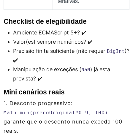
iterativas.
Checklist de elegibilidade
Ambiente ECMAScript 5+? ✔️
Valor(es) sempre numéricos? ✔️
Precisão finita suficiente (não requer
)?
BigInt
✔️
Manipulação de exceções (
) já está
NaN
prevista? ✔️
Mini cenários reais
1.
Desconto progressivo
:
Math.min(precoOriginal*0.9, 100)
garante que o desconto nunca exceda 100
reais.