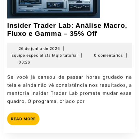
Insider Trader Lab: Análise Macro,
Insider
Fluxo e Gamma – 35% Off
Trader
Lab:
26
26 de junho de 2026
|
de
Equipe
Equipe especialista Mql5 tutorial
|
0 comentários
|
Análise
junho
especialista
08:26
Macro,
de
Mql5
Fluxo
2026
tutorial
Se você já cansou de passar horas grudado na
e
tela e ainda não vê consistência nos resultados, a
Gamma
mentoria Insider Trader Lab promete mudar esse
–
quadro. O programa, criado por
35%
Off
READ
READ MORE
MORE