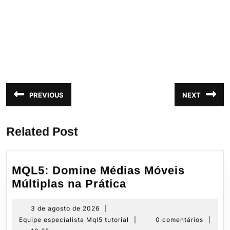
Navegação
PREVIOUS
NEXT
Post
Próximo
de
anterior:
post:
Post
Related Post
MQL5: Domine Médias Móveis
MQL5:
Múltiplas na Prática
Domine
Médias
3
3 de agosto de 2026
|
de
Equipe
Equipe especialista Mql5 tutorial
|
0 comentários
|
Móveis