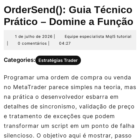
OrderSend(): Guia Técnico
Prático – Domine a Função
1
Equ
1 de julho de 2026
|
Equipe especialista Mql5 tutorial
de
esp
|
0 comentários
|
04:27
julho
Mq
de
tut
Categories:
Estratégias Trader
2026
Programar uma ordem de compra ou venda
no MetaTrader parece simples na teoria, mas
na prática o desenvolvedor esbarra em
detalhes de sincronismo, validação de preço
e tratamento de exceções que podem
transformar um script em um ponto de falha
silencioso. O objetivo aqui é mostrar, passo