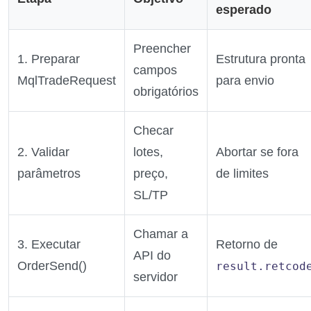
esperado
Preencher
1. Preparar
Estrutura pronta
campos
MqlTradeRequest
para envio
obrigatórios
Checar
2. Validar
lotes,
Abortar se fora
parâmetros
preço,
de limites
SL/TP
Chamar a
3. Executar
Retorno de
API do
OrderSend()
result.retcod
servidor