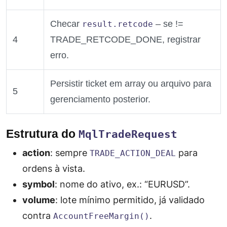
Checar
– se !=
result.retcode
4
TRADE_RETCODE_DONE, registrar
erro.
Persistir ticket em array ou arquivo para
5
gerenciamento posterior.
Estrutura do
MqlTradeRequest
action
: sempre
para
TRADE_ACTION_DEAL
ordens à vista.
symbol
: nome do ativo, ex.: “EURUSD”.
volume
: lote mínimo permitido, já validado
contra
.
AccountFreeMargin()