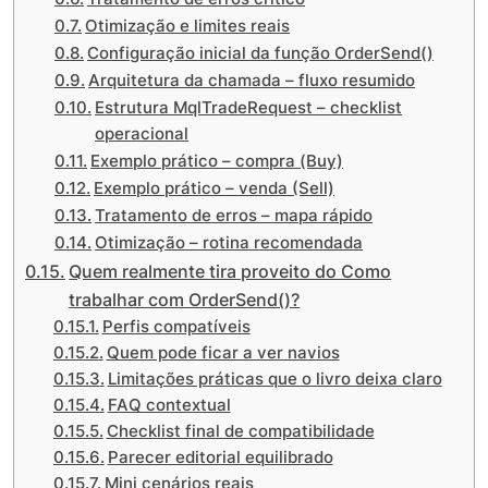
Otimização e limites reais
Configuração inicial da função OrderSend()
Arquitetura da chamada – fluxo resumido
Estrutura MqlTradeRequest – checklist
operacional
Exemplo prático – compra (Buy)
Exemplo prático – venda (Sell)
Tratamento de erros – mapa rápido
Otimização – rotina recomendada
Quem realmente tira proveito do Como
trabalhar com OrderSend()?
Perfis compatíveis
Quem pode ficar a ver navios
Limitações práticas que o livro deixa claro
FAQ contextual
Checklist final de compatibilidade
Parecer editorial equilibrado
Mini cenários reais