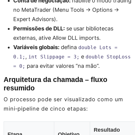
Conta de negociação:
habilite o modo
trading
no MetaTrader (Menu
Tools → Options →
Expert Advisors
).
Permissões de DLL:
se usar bibliotecas
externas, ative
Allow DLL imports
.
Variáveis globais:
defina
double Lots =
,
e
0.1;
int Slippage = 3;
double StopLoss
para evitar valores “na mão”.
= 0;
Arquitetura da chamada – fluxo
resumido
O processo pode ser visualizado como um
mini‑pipeline de cinco etapas:
Resultado
Etapa
Objetivo