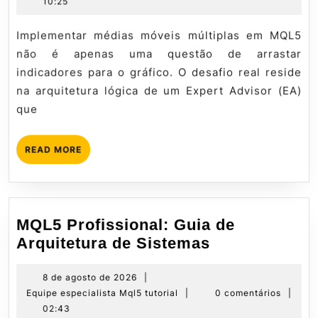
agosto
especialista
10:25
Múltiplas
de
Mql5
na
2026
tutorial
Implementar médias móveis múltiplas em MQL5
Prática
não é apenas uma questão de arrastar
indicadores para o gráfico. O desafio real reside
na arquitetura lógica de um Expert Advisor (EA)
que
READ
READ MORE
MORE
MQL5 Profissional: Guia de
MQL5
Arquitetura de Sistemas
Profissional:
Guia
8
8 de agosto de 2026
|
de
Equipe
Equipe especialista Mql5 tutorial
|
0 comentários
|
de
agosto
especialista
02:43
Arquitetura