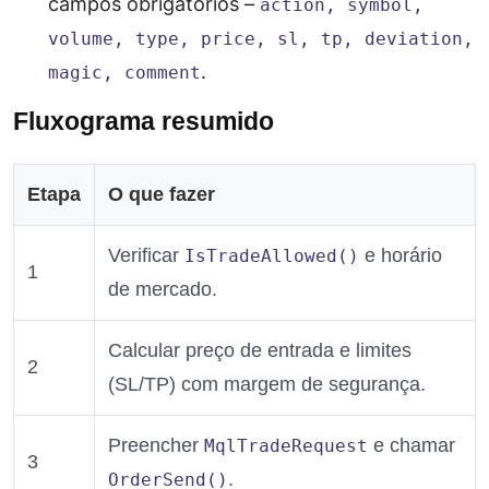
campos obrigatórios –
action, symbol,
volume, type, price, sl, tp, deviation,
.
magic, comment
Fluxograma resumido
Etapa
O que fazer
Verificar
e horário
IsTradeAllowed()
1
de mercado.
Calcular preço de entrada e limites
2
(SL/TP) com margem de segurança.
Preencher
e chamar
MqlTradeRequest
3
.
OrderSend()