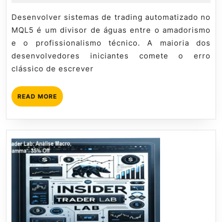
de
Mql5
de
2026
tutorial
Desenvolver sistemas de trading automatizado no
Sistemas
MQL5 é um divisor de águas entre o amadorismo
e o profissionalismo técnico. A maioria dos
desenvolvedores iniciantes comete o erro
clássico de escrever
READ
READ MORE
MORE