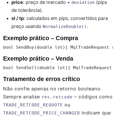
price
: preço de mercado +
(pips
deviation
de tolerância).
sl / tp
: calculados em pips, convertidos para
preço usando
.
NormalizeDouble()
Exemplo prático – Compra
bool SendBuy(double lot){ MqlTradeRequest r
Exemplo prático – Venda
bool SendSell(double lot){ MqlTradeRequest 
Tratamento de erros crítico
Não confie apenas no retorno booleano.
Sempre analise
– códigos como
res.retcode
ou
TRADE_RETCODE_REQUOTE
indicam que
TRADE_RETCODE_PRICE_CHANGED