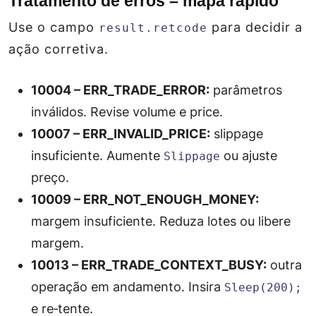
Tratamento de erros – mapa rápido
Use o campo
para decidir a
result.retcode
ação corretiva.
10004 – ERR_TRADE_ERROR:
parâmetros
inválidos. Revise
volume
e
price
.
10007 – ERR_INVALID_PRICE:
slippage
insuficiente. Aumente
ou ajuste
Slippage
preço.
10009 – ERR_NOT_ENOUGH_MONEY:
margem insuficiente. Reduza lotes ou libere
margem.
10013 – ERR_TRADE_CONTEXT_BUSY:
outra
operação em andamento. Insira
Sleep(200);
e re‑tente.