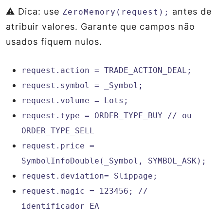
⚠️ Dica: use
antes de
ZeroMemory(request);
atribuir valores. Garante que campos não
usados fiquem nulos.
request.action = TRADE_ACTION_DEAL;
request.symbol = _Symbol;
request.volume = Lots;
request.type = ORDER_TYPE_BUY // ou
ORDER_TYPE_SELL
request.price =
SymbolInfoDouble(_Symbol, SYMBOL_ASK);
request.deviation= Slippage;
request.magic = 123456; //
identificador EA