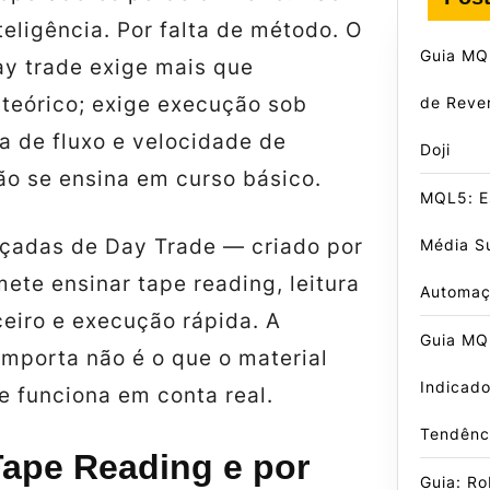
nteligência. Por falta de método. O
Guia MQL
y trade exige mais que
teórico; exige execução sob
de Reve
ra de fluxo e velocidade de
Doji
ão se ensina em curso básico.
MQL5: E
çadas de Day Trade — criado por
Média S
ete ensinar tape reading, leitura
Automa
ceiro e execução rápida. A
Guia MQ
importa não é o que o material
Indicado
le funciona em conta real.
Tendênci
Tape Reading e por
Guia: R