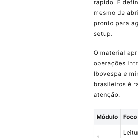
rápido. É defi
mesmo de abrir
pronto para ag
setup.
O material ap
operações int
Ibovespa e min
brasileiros é 
atenção.
Módulo
Foco
Leitu
1