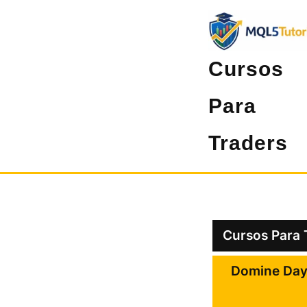
Pular
para
o
Cursos
conteúdo
Para
Traders
Cursos Para 
Domine Day