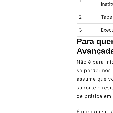
insti
2
Tape 
3
Exec
Para que
Avançada
Não é para ini
se perder nos
assume que vo
suporte e res
de prática em 
É para quem j