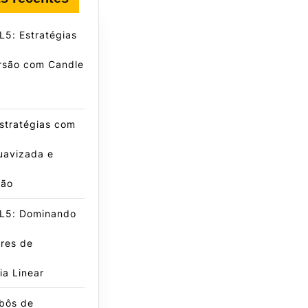
5: Estratégias
rsão com Candle
stratégias com
uavizada e
ção
L5: Dominando
res de
a Linear
obôs de