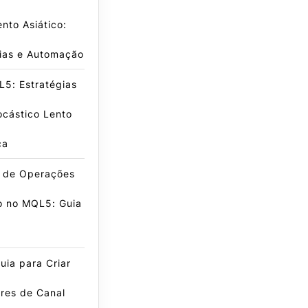
nto Asiático:
gias e Automação
5: Estratégias
ocástico Lento
ca
e de Operações
o no MQL5: Guia
ia para Criar
res de Canal