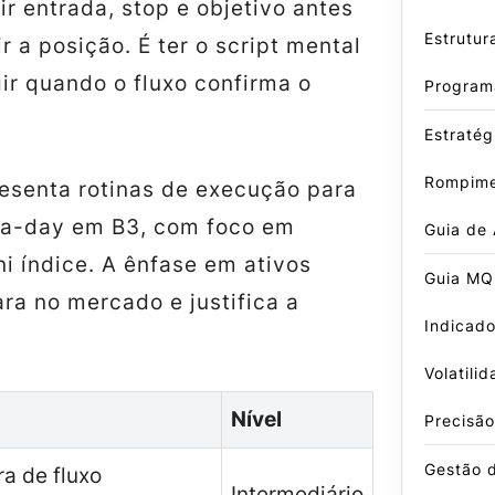
nir entrada, stop e objetivo antes
Estrutur
 a posição. É ter o script mental
ir quando o fluxo confirma o
Program
Estratég
Rompime
resenta rotinas de execução para
ra-day em B3, com foco em
Guia de
i índice. A ênfase em ativos
Guia MQ
rara no mercado e justifica a
Indicado
Volatili
Nível
Precisão
Gestão 
ra de fluxo
Intermediário