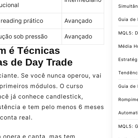
tucional
Simultâ
Guia de
reading prático
Avançado
MQL5: D
ução sob pressão
Avançado
Média Hu
m é Técnicas
s de Day Trade
Estratég
Tendênc
ciante. Se você nunca operou, vai
 primeiros módulos. O curso
Guia de 
cê já conhece candlestick,
Rompime
istência e tem pelo menos 6 meses
Automat
conta real.
MQL5: Gu
á opera e capta, mas tem