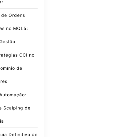
ar
e de Ordens
es no MQL5:
 Gestão
ratégias CCI no
omínio de
res
 Automação:
e Scalping de
ia
ia Definitivo de