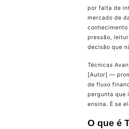
por falta de i
mercado de da
conhecimento 
pressão, leitu
decisão que n
Técnicas Avan
[Autor] — prom
de fluxo finan
pergunta que 
ensina. É se e
O que é 