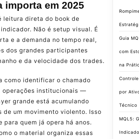
a importa em 2025
Rompime
 leitura direta do book de
Estraté
 indicador. Não é setup visual. É
Guia MQL
erta e a demanda no tempo real,
es dos grandes participantes
com Est
manho e da velocidade dos trades.
na Práti
Control
a como identificar o chamado
s operações institucionais —
por Ativ
yer grande está acumulando
Técnico
s de um movimento violento. Isso
MQL5: Gu
e para quem já opera há anos.
Indicado
omo o material organiza essas