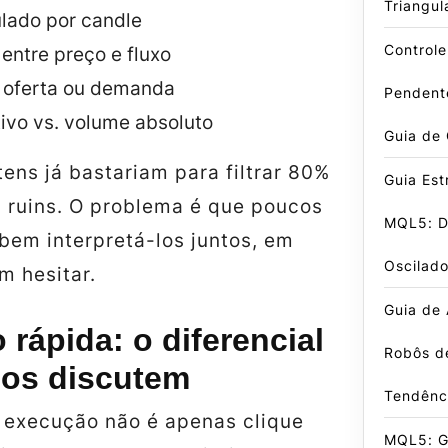
Triangul
lado por candle
Control
entre preço e fluxo
 oferta ou demanda
Pendent
ivo vs. volume absoluto
Guia de
tens já bastariam para filtrar 80%
Guia Est
 ruins. O problema é que poucos
MQL5: D
bem interpretá-los juntos, em
Oscilado
m hesitar.
Guia de
rápida: o diferencial
Robôs d
os discutem
Tendênc
 execução não é apenas clique
MQL5: Gu