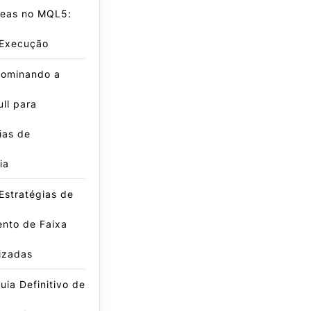
neas no MQL5:
 Execução
ominando a
ll para
ias de
ia
Estratégias de
nto de Faixa
izadas
ia Definitivo de