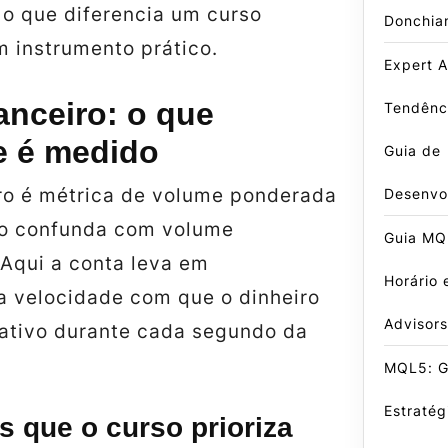
 o que diferencia um curso
Donchia
m instrumento prático.
Expert A
anceiro: o que
Tendênci
e é medido
Guia de
iro é métrica de volume ponderada
Desenvo
ão confunda com volume
Guia MQL
 Aqui a conta leva em
Horário 
a velocidade com que o dinheiro
Advisors
 ativo durante cada segundo da
MQL5: G
Estraté
s que o curso prioriza