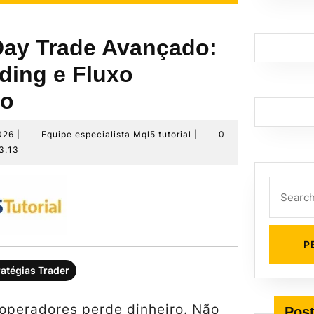
ay Trade Avançado:
ding e Fluxo
ro
22
Equipe
026
|
Equipe especialista Mql5 tutorial
|
0
de
especialista
3:13
maio
Mql5
de
tutorial
Search
2026
for:
ratégias Trader
 operadores perde dinheiro. Não
Post