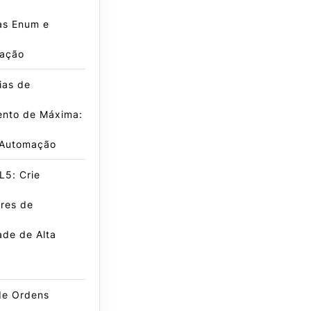
as Enum e
ação
ias de
nto de Máxima:
 Automação
L5: Crie
res de
dade de Alta
de Ordens