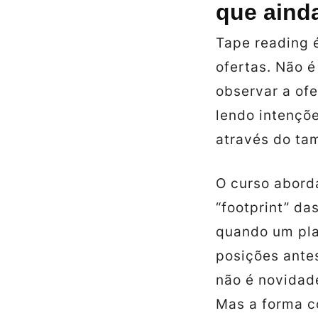
que aind
Tape reading é
ofertas. Não é
observar a of
lendo intençõ
através do ta
O curso abord
“footprint” da
quando um pla
posições ante
não é novidad
Mas a forma c