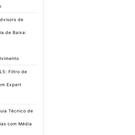
n
dvisors de
a de Baixa:
lvimento
5: Filtro de
em Expert
uia Técnico de
gias com Média