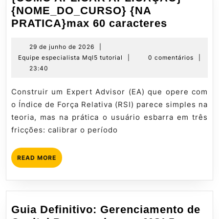
{NOME_DO_CURSO} {NA
{COMO
PRATICA}max 60 caracteres
APLICAR
APLICAÇ
29
29 de junho de 2026
|
de
Equipe
Equipe especialista Mql5 tutorial
|
0 comentários
|
{NOME_
junho
especialista
23:40
{NA
de
Mql5
PRATICA
2026
tutorial
Construir um Expert Advisor (EA) que opere com
60
o Índice de Força Relativa (RSI) parece simples na
caracter
teoria, mas na prática o usuário esbarra em três
fricções: calibrar o período
READ
READ MORE
MORE
Guia Definitivo: Gerenciamento de