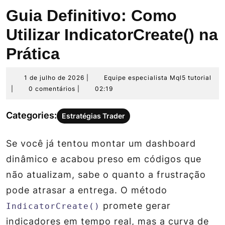
Guia Definitivo: Como
Utilizar IndicatorCreate() na
Prática
1
Equ
1 de julho de 2026
|
Equipe especialista Mql5 tutorial
de
esp
|
0 comentários
|
02:19
julho
Mq
de
tut
Categories:
Estratégias Trader
2026
Se você já tentou montar um dashboard
dinâmico e acabou preso em códigos que
não atualizam, sabe o quanto a frustração
pode atrasar a entrega. O método
promete gerar
IndicatorCreate()
indicadores em tempo real, mas a curva de