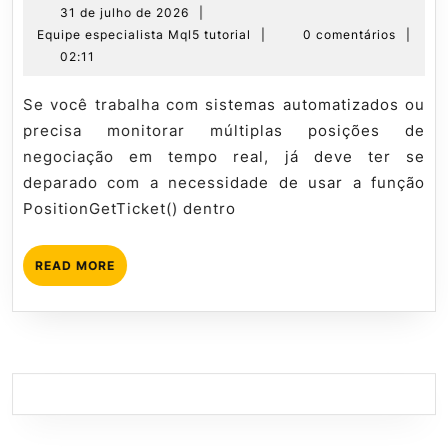
Buscada
31
31 de julho de 2026
|
de
Equipe
Equipe especialista Mql5 tutorial
|
0 comentários
|
Como
julho
especialista
02:11
Usar
de
Mql5
Position
2026
tutorial
Se você trabalha com sistemas automatizados ou
em
precisa monitorar múltiplas posições de
Loops
negociação em tempo real, já deve ter se
deparado com a necessidade de usar a função
PositionGetTicket() dentro
READ
READ MORE
MORE