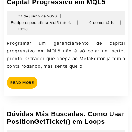
Guia
Capital Progressivo em MQL5
Definiti
Gerenc
27
27 de junho de 2026
|
de
Equipe
Equipe especialista Mql5 tutorial
|
0 comentários
|
de
junho
especialista
19:18
Capital
de
Mql5
Progres
2026
tutorial
Programar um gerenciamento de capital
em
progressivo em MQL5 não é só colar um script
MQL5
pronto. O trader que chega ao MetaEditor já tem a
conta rodando, mas sente que o
READ
READ MORE
MORE
Dúvidas Más Buscadas: Como Usar
Dúvidas
PositionGetTicket() em Loops
Más