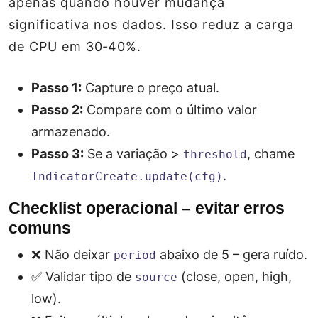
apenas quando houver mudança
significativa nos dados. Isso reduz a carga
de CPU em 30‑40%.
Passo 1:
Capture o preço atual.
Passo 2:
Compare com o último valor
armazenado.
Passo 3:
Se a variação >
, chame
threshold
.
IndicatorCreate.update(cfg)
Checklist operacional – evitar erros
comuns
❌ Não deixar
abaixo de 5 – gera ruído.
period
✅ Validar tipo de
(close, open, high,
source
low).