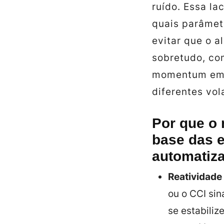
ruído. Essa la
quais parâme
evitar que o a
sobretudo, co
momentum em 
diferentes vol
Por que o
base das e
automatiz
Reatividade
ou o CCI si
se estabilize