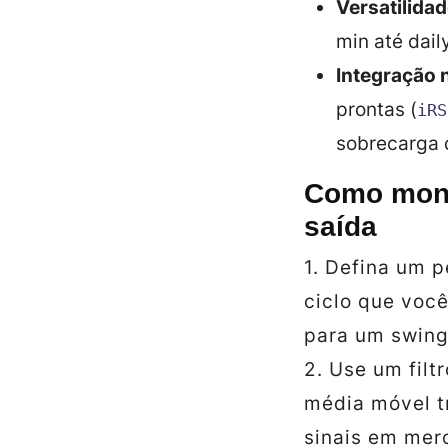
Versatilidad
min até dail
Integração n
prontas (
iRS
sobrecarga 
Como monta
saída
1. Defina um p
ciclo que você
para um swing
2. Use um filt
média móvel t
sinais em mer