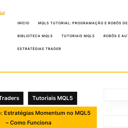
INÍCIO
MQL5 TUTORIAL: PROGRAMAÇÃO E ROBÔS DE
BIBLIOTECA MQL5
TUTORIAIS MQL5
ROBÔS E A
ESTRATÉGIAS TRADER
Traders
Tutoriais MQL5
o: Estratégias Momentum no MQL5
– Como Funciona