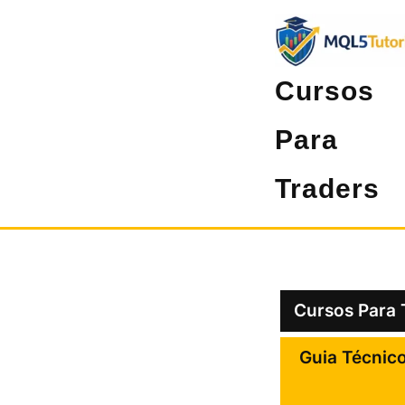
Pular
para
o
Cursos
conteúdo
Para
Traders
Cursos Para 
Guia Técnic