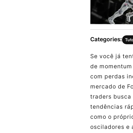
Categories:
Tut
Se você já ten
de momentum 
com perdas in
mercado de Fo
traders busca
tendências rá
como o própri
osciladores e 