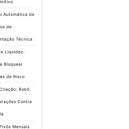
initivo
o Automática de
uia de
ntação Técnica
e Liquidez:
a Bloquear
es de Risco
Criação: Robô
erações Contra
ia
Pivôs Mensais