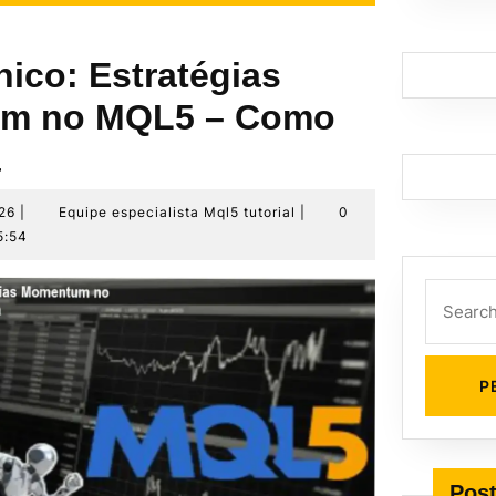
ico: Estratégias
m no MQL5 – Como
a
4
Equipe
026
|
Equipe especialista Mql5 tutorial
|
0
de
especialista
5:54
julho
Mql5
de
tutorial
Search
2026
for:
Post