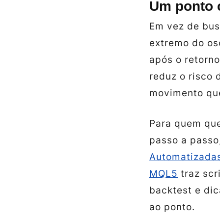
Um ponto c
Em vez de busc
extremo do osc
após o retorn
reduz o risco 
movimento que
Para quem que
passo a passo
Automatizada
MQL5
traz scr
backtest e dic
ao ponto.