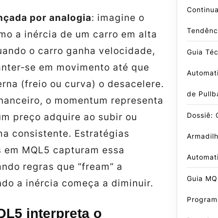
Continu
nçada por analogia
: imagine o
Tendênc
 a inércia de um carro em alta
uando o carro ganha velocidade,
Guia Té
anter‑se em movimento até que
Automati
rna (freio ou curva) o desacelere.
de Pullb
nanceiro, o momentum representa
Dossiê:
um preço adquire ao subir ou
a consistente. Estratégias
Armadil
s em MQL5 capturam essa
Automat
ando regras que “fream” a
Guia MQ
do a inércia começa a diminuir.
Program
L5 interpreta o