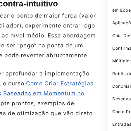
ontra‑intuitivo
em Exper
ar o ponto de maior força (valor
Aplicaçõ
ilador), experimente entrar logo
o ao nível médio. Essa abordagem
Guia Defi
de ser “pego” na ponta de um
Confirm
 pode reverter abruptamente.
Múltiplo
r aprofundar a implementação
Robôs d
, o curso
Como Criar Estratégias
Donchian
s Baseadas em Momentum no
Desenvo
ipts prontos, exemplos de
Como Pr
as de otimização que vão direto
Entradas