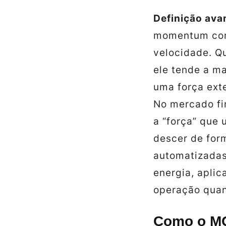
Definição ava
momentum como
velocidade. Q
ele tende a m
uma força exte
No mercado fi
a “força” que 
descer de form
automatizada
energia, aplic
operação quan
Como o MQ