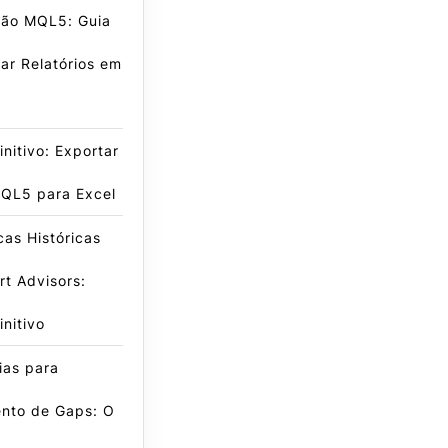
ão MQL5: Guia
ar Relatórios em
initivo: Exportar
QL5 para Excel
icas Históricas
t Advisors:
initivo
ias para
nto de Gaps: O