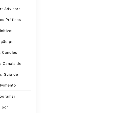
t Advisors:
es Práticas
nitivo:
ação por
s Candles
e Canais de
: Guia de
lvimento
ogramar
 por