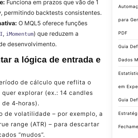
e:
Funciona em prazos que vão de 1
Automaç
y, permitindo backtests consistentes.
para Ger
ativa:
O MQL5 oferece funções
,
) que reduzem a
PDF
I
iMomentum
de desenvolvimento.
Guia Def
r a lógica de entrada e
Dados M
Estatíst
eríodo de cálculo que reflita o
em Exper
 quer explorar (ex.: 14 candles
Guia Def
 de 4‑horas).
ro de volatilidade – por exemplo, a
Estratég
rue range (ATR) – para descartar
Fechame
cados “mudos”.