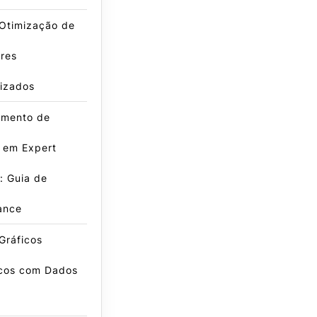
 Otimização de
res
lizados
amento de
 em Expert
: Guia de
ance
Gráficos
icos com Dados