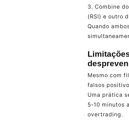
3. Combine do
(RSI) e outro
Quando ambos 
simultaneamen
Limitaçõe
despreven
Mesmo com fil
falsos positi
Uma prática s
5‑10 minutos 
overtrading.