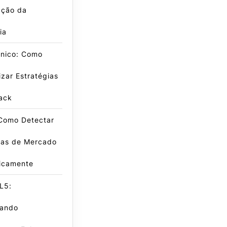
ação da
ia
cnico: Como
zar Estratégias
ack
 Como Detectar
has de Mercado
icamente
L5:
ando