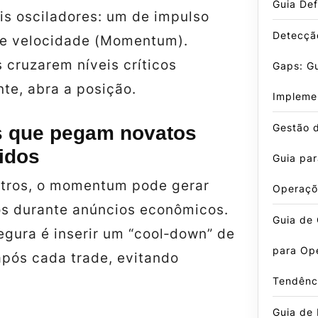
Guia Def
is osciladores: um de impulso
Detecçã
 de velocidade (Momentum).
cruzarem níveis críticos
Gaps: G
te, abra a posição.
Impleme
Gestão d
s que pegam novatos
idos
Guia par
tros, o momentum pode gerar
Operaçõ
vos durante anúncios econômicos.
Guia de 
egura é inserir um “cool‑down” de
para Op
após cada trade, evitando
Tendênc
Guia de 