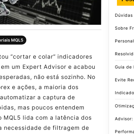
Dúvidas
Sobre F
oriais MQL5
Persona
Resolvid
tou “cortar e colar” indicadores
em um Expert Advisor e acabou
Guia de
esperadas, não está sozinho. No
Evite Re
rex e ações, a maioria dos
Indicad
 automatizar a captura de
Otimiza
pidas, mas poucos entendem
o MQL5 lida com a latência dos
Advisor:
a necessidade de filtragem de
Perform