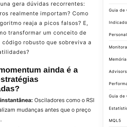
cuna gera dúvidas recorrentes:
Guia de
tros realmente importam? Como
Indicado
lgoritmo reaja a picos falsos? E,
mo transformar um conceito de
Persona
código robusto que sobreviva a
Monitor
atilidades?
Memória
 momentum ainda é a
Advisors
stratégias
Perform
adas?
Guia de 
 instantânea:
Osciladores como o RSI
Estatíst
nalizam mudanças antes que o preço
.
MQL5