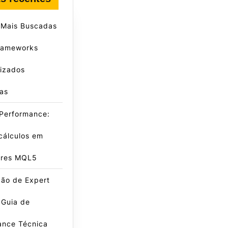
 Mais Buscadas
rameworks
lizados
as
 Performance:
cálculos em
ores MQL5
ção de Expert
 Guia de
ance Técnica