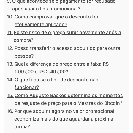
O que acontece se o pagamento for recusado
após usar o link promocional?
Como comprovar que o desconto foi
efetivamente aplicado?
Existe risco de o preço subir novamente após a
compra?
Posso transferir o acesso adquirido para outra
pessoa?
Qual a diferença de preço entre a faixa R$
1.997,00 e R$ 2.497,00?
O que faço se o link de desconto não
funcionar?
Como Augusto Backes determina os momentos
de reajuste de preço para o Mestres do Bitcoin?
Por que adquirir agora no valor promocional
economiza mais do que aguardar a próxima
turma?