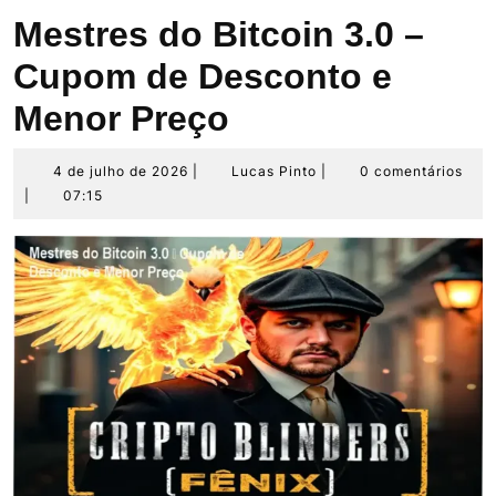
Mestres do Bitcoin 3.0 –
Cupom de Desconto e
Menor Preço
4
Lucas
4 de julho de 2026
|
Lucas Pinto
|
0 comentários
de
Pinto
|
07:15
julho
de
2026