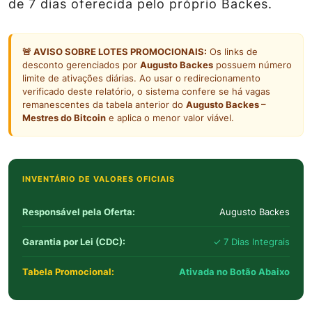
de 7 dias oferecida pelo próprio Backes.
🚨 AVISO SOBRE LOTES PROMOCIONAIS:
Os links de
desconto gerenciados por
Augusto Backes
possuem número
limite de ativações diárias. Ao usar o redirecionamento
verificado deste relatório, o sistema confere se há vagas
remanescentes da tabela anterior do
Augusto Backes –
Mestres do Bitcoin
e aplica o menor valor viável.
INVENTÁRIO DE VALORES OFICIAIS
Responsável pela Oferta:
Augusto Backes
Garantia por Lei (CDC):
✓ 7 Dias Integrais
Tabela Promocional:
Ativada no Botão Abaixo