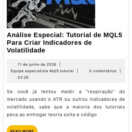
Análise Especial: Tutorial de MQL5
Para Criar Indicadores de
Análise
Volatilidade
Especial:
Tutorial
11
11 de junho de 2026
|
de
Equipe
Equipe especialista Mql5 tutorial
|
0 comentários
|
de
junho
especialista
02:26
MQL5
de
Mql5
Para
2026
tutorial
Se você já tentou medir a “respiração” do
Criar
mercado usando o ATR ou outros indicadores de
Indicadores
volatilidade, sabe que a maioria dos tutoriais
de
peca ao entregar teoria solta e código
Volatilidade
READ
READ MORE