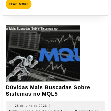
READ
READ MORE
MORE
Dúvidas Mais Buscadas Sobre
Dúvidas
Sistemas no MQL5
Mais
Buscadas
25
25 de julho de 2026
|
de
Equipe