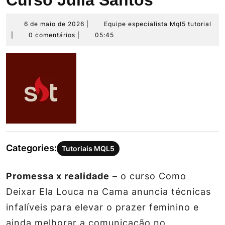
Curso Julia Santos
6
Equ
6 de maio de 2026
|
Equipe especialista Mql5 tutorial
de
esp
|
0 comentários
|
05:45
maio
Mq
de
tut
2026
Categories:
Tutoriais MQL5
Promessa x realidade
– o curso
Como
Deixar Ela Louca na Cama
anuncia técnicas
infalíveis para elevar o prazer feminino e
ainda melhorar a comunicação no