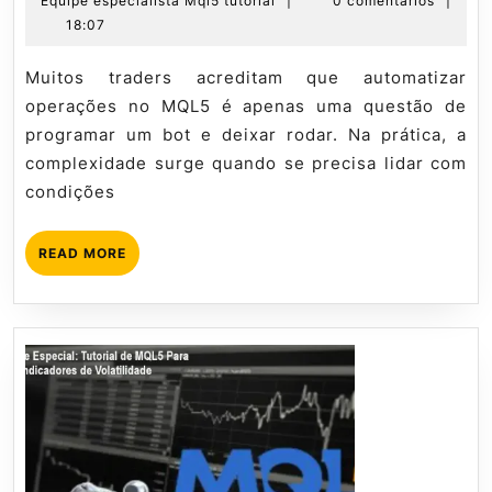
Equipe especialista Mql5 tutorial
|
0 comentários
|
Sobre
julho
especialista
18:07
Sistemas
de
Mql5
no
2026
tutorial
Muitos traders acreditam que automatizar
MQL5
operações no MQL5 é apenas uma questão de
programar um bot e deixar rodar. Na prática, a
complexidade surge quando se precisa lidar com
condições
READ
READ MORE
MORE