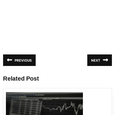
Navegação
PREVIOUS
NEXT
Post
Próximo
de
anterior:
post:
Post
Related Post