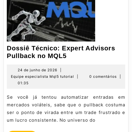
Dossiê Técnico: Expert Advisors
Dossiê
Pullback no MQL5
Técnico:
Expert
24
24 de junho de 2026
|
de
Equipe
Equipe especialista Mql5 tutorial
|
0 comentários
|
Advisors
junho
especialista
01:35
Pullback
de
Mql5
no
2026
tutorial
Se você já tentou automatizar entradas em
MQL5
mercados voláteis, sabe que o pullback costuma
ser o ponto de virada entre um trade frustrado e
um lucro consistente. No universo do