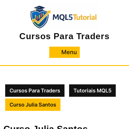
Pular
para
o
conteúdo
Cursos Para Traders
Menu
Menu
Cursos Para Traders
Tutoriais MQL5
Curso Julia Santos