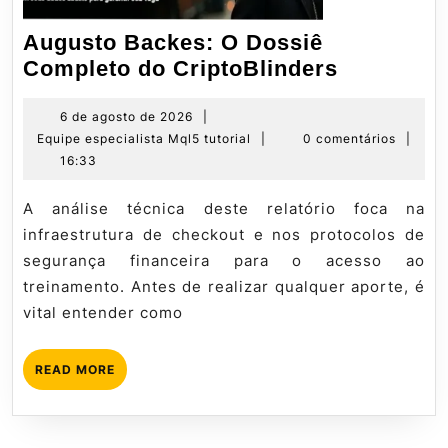
Augusto Backes: O Dossiê
Augusto
Completo do CriptoBlinders
Backes:
O
6
6 de agosto de 2026
|
de
Equipe
Equipe especialista Mql5 tutorial
|
0 comentários
|
Dossiê
agosto
especialista
16:33
Completo
de
Mql5
do
2026
tutorial
A análise técnica deste relatório foca na
CriptoBli
infraestrutura de checkout e nos protocolos de
segurança financeira para o acesso ao
treinamento. Antes de realizar qualquer aporte, é
vital entender como
READ
READ MORE
MORE