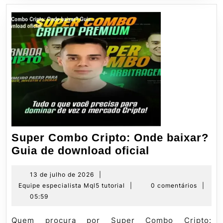
Super Combo Cripto: Onde baixar?
Super
Guia de download oficial
Combo
Cripto:
13
13 de julho de 2026
|
de
Equipe
Equipe especialista Mql5 tutorial
|
0 comentários
|
Onde
julho
especialista
05:59
baixar?
de
Mql5
Guia
2026
tutorial
Quem procura por Super Combo Cripto: