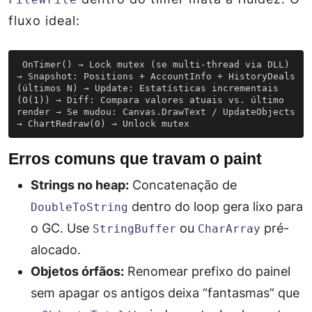
fluxo ideal:
 OnTimer() → Lock mutex (se multi-thread via DLL) 
→ Snapshot: Positions + AccountInfo + HistoryDeals 
(últimos N) → Update: Estatísticas incrementais 
(O(1)) → Diff: Compara valores atuais vs. último 
render → Se mudou: Canvas.DrawText / UpdateObjects 
→ ChartRedraw(0) → Unlock mutex 
Erros comuns que travam o paint
Strings no heap:
Concatenação de
dentro do loop gera lixo para
DoubleToString
o GC. Use
ou
pré-
StringBuffer
CharArray
alocado.
Objetos órfãos:
Renomear prefixo do painel
sem apagar os antigos deixa “fantasmas” que