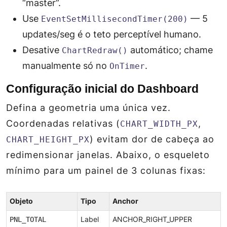
“master”.
Use
— 5
EventSetMillisecondTimer(200)
updates/seg é o teto perceptível humano.
Desative
automático; chame
ChartRedraw()
manualmente só no
.
OnTimer
Configuração inicial do Dashboard
Defina a geometria uma única vez.
Coordenadas relativas (
,
CHART_WIDTH_PX
) evitam dor de cabeça ao
CHART_HEIGHT_PX
redimensionar janelas. Abaixo, o esqueleto
mínimo para um painel de 3 colunas fixas:
Objeto
Tipo
Anchor
PNL_TOTAL
Label
ANCHOR_RIGHT_UPPER