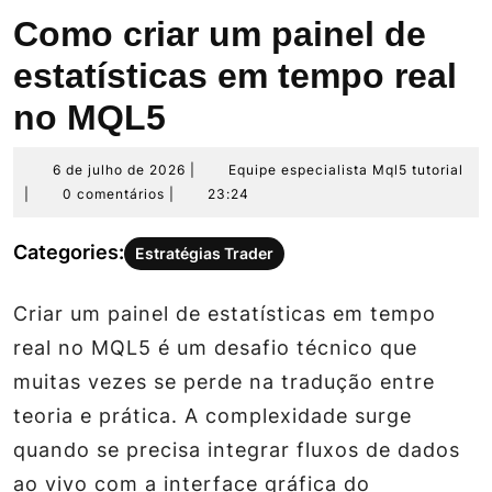
Como criar um painel de
estatísticas em tempo real
no MQL5
6
Eq
6 de julho de 2026
|
Equipe especialista Mql5 tutorial
de
esp
|
0 comentários
|
23:24
julho
Mq
de
tut
Categories:
Estratégias Trader
2026
Criar um painel de estatísticas em tempo
real no MQL5 é um desafio técnico que
muitas vezes se perde na tradução entre
teoria e prática. A complexidade surge
quando se precisa integrar fluxos de dados
ao vivo com a interface gráfica do