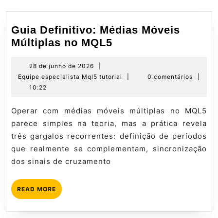
Guia Definitivo: Médias Móveis
Guia
Múltiplas no MQL5
Definitivo:
Médias
28
28 de junho de 2026
|
de
Equipe
Equipe especialista Mql5 tutorial
|
0 comentários
|
Móveis
junho
especialista
10:22
Múltiplas
de
Mql5
no
2026
tutorial
Operar com médias móveis múltiplas no MQL5
MQL5
parece simples na teoria, mas a prática revela
três gargalos recorrentes: definição de períodos
que realmente se complementam, sincronização
dos sinais de cruzamento
READ
READ MORE
MORE