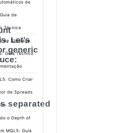
Automáticos de
 Guia de
o Técnica
unt
s. Let’s
o de Slippage
or generic
: Guia Técnico
duce:
ementação
L5: Como Criar
tor de Spreads
is separated
ico
do o Depth of
em MQL5: Guia