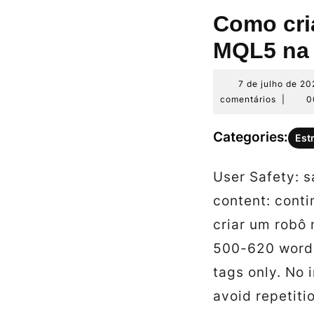
Como cri
MQL5 na 
7 de julho de 20
comentários
|
0
Categories:
Est
User Safety: s
content: conti
criar um robô
500-620 words
tags only. No 
avoid repetitio