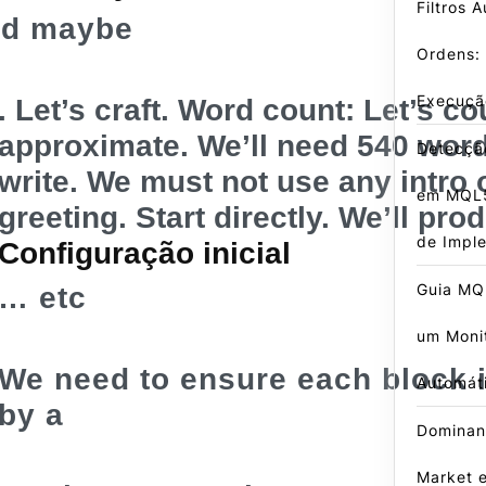
Filtros 
nd maybe
Ordens:
Execuçã
. Let’s craft. Word count: Let’s co
approximate. We’ll need 540 word
Detecçã
write. We must not use any intro 
em MQL5
greeting. Start directly. We’ll pro
de Impl
Configuração inicial
Guia MQ
… etc
um Moni
We need to ensure each block 
Automát
by a
Dominan
Market 