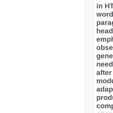
in H
word
para
headi
emph
obse
gene
need
after
modu
adap
produ
comp