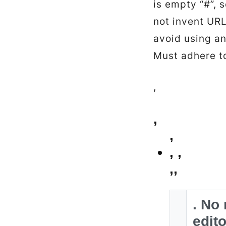
is empty “#”, 
not invent URL
avoid using an
Must adhere t
,
,
,
,
,
,,
. No
edit