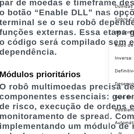
par de moedas e timeframe des
Dúvidas
o botão “Enable DLL” nas opç
Sobre Co
terminal se o seu robô depend
funções externas. Essa etapa 
de Conf
o código será compilado sem e
Robô de
dependência.
Inversa:
Definiti
Módulos prioritários
Desenvo
O robô multimoedas precisa de
componentes essenciais:
gere
Guia de
de risco
,
execução de ordens
Rebalan
monitoramento de spread
. Co
Automáti
implementando um módulo de r