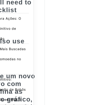
ll need to
klist
ra Ações: O
initivo de
ção
lso use
 Mais Buscadas
tomoedas no
rie um novo
nitivo:
ivo com
ação de Robôs
fina as
o gráfico,
Ds em MQL5