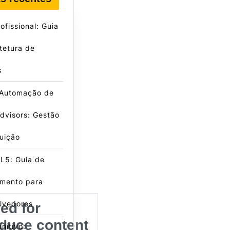
fissional: Guia
tetura de
s
 Automação de
dvisors: Gestão
buição
L5: Guia de
amento para
lvedores
ed for
oduce content
nitivo: