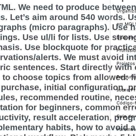
TML. We need to produce between
Organiz
s. Let’s aim around 540 words. U
em MQL
graphs (micro paragraphs). Use h3
ngs. Use ul/li for lists. Use stron
Guia de 
asis. Use blockquote for practica
Profissi
rvations/alerts. We must avoid in
Projeto
ric sentences. Start directly with
 to choose topics from allowed: fi
Pergunt
 purchase, initial configuration, pr
sobre P
les, recommended routine, neces
Código-
tation for beginners, common erro
ctivity, result acceleration, prog
Guia de 
lementary habits, how to avoid 
Parâmet