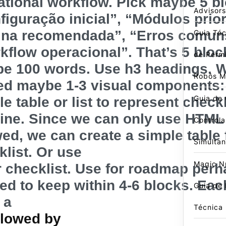
ational workflow. Pick maybe 5 b
Advisors
figuração inicial”, “Módulos prior
ina recomendada”, “Erros comun
Guia Téc
kflow operacional”. That’s 5 bloc
de Perm
e 100 words. Use h3 headings. W
Robôs 
d maybe 1-3 visual components: 
Guia de
e table or list to represent checkl
line. Since we can only use HTML
Controla
wed, we can create a simple table 
Simulta
klist. Or use
Magic N
r checklist. Use for roadmap perh
ed to keep within 4-6 blocks. Eac
Guia de
 a
Técnica
llowed by