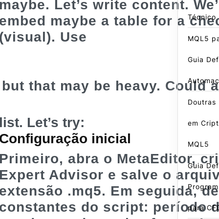
maybe. Let’s write content. We’
Técnico
embed maybe a table for a chec
(visual). Use
MQL5 pa
Guia Def
Automa
but that may be heavy. Could a
Doutras
list. Let’s try:
em Crip
Configuração inicial
MQL5
Primeiro, abra o MetaEditor, c
Guia Defi
Expert Advisor e salve o arqu
Program
extensão .mq5. Em seguida, de
constantes do script: período d
para CF