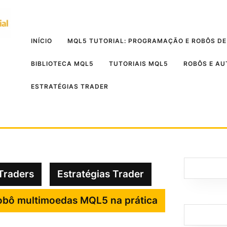
INÍCIO
MQL5 TUTORIAL: PROGRAMAÇÃO E ROBÔS DE
BIBLIOTECA MQL5
TUTORIAIS MQL5
ROBÔS E A
ESTRATÉGIAS TRADER
Traders
Estratégias Trader
obô multimoedas MQL5 na prática