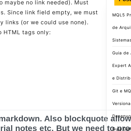
so maybe no link needed). Must
s. Since link field empty, we must
MQL5 Pro
y links (or we could use none).
de Arqui
o HTML tags only:
Sistema
Guia de
Expert A
e Distri
Git e MQ
Version
Desenvo
 markdown. Also blockquote allow
orial notes etc. But we need to pr
Guia Defi