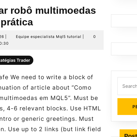
ar robô multimoedas
prática
7
Equipe
26
|
Equipe especialista Mql5 tutorial
|
0
de
especialista
0:30
julho
Mql5
de
tutorial
ratégias Trader
2026
afe We need to write a block of
Search
nuation of article about “Como
for:
 multimoedas em MQL5”. Must be
, 4-6 relevant blocks. Use HTML
intro or generic greetings. Must
n. Use up to 2 links (but link field
Post