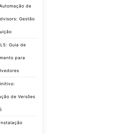
 Automação de
dvisors: Gestão
buição
L5: Guia de
amento para
lvedores
nitivo:
ação de Versões
5
Instalação