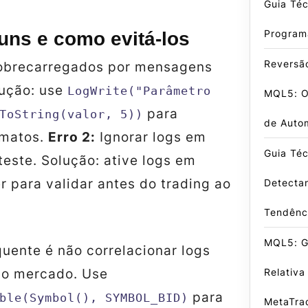
Guia Téc
Program
uns e como evitá-los
Reversã
obrecarregados por mensagens
lução: use
LogWrite("Parâmetro
MQL5: O 
para
ToString(valor, 5))
de Auto
rmatos.
Erro 2:
Ignorar logs em
Guia Téc
este. Solução: ative logs em
r
para validar antes do trading ao
Detecta
Tendênc
MQL5: G
quente é não correlacionar logs
do mercado. Use
Relativa
para
ble(Symbol(), SYMBOL_BID)
MetaTra