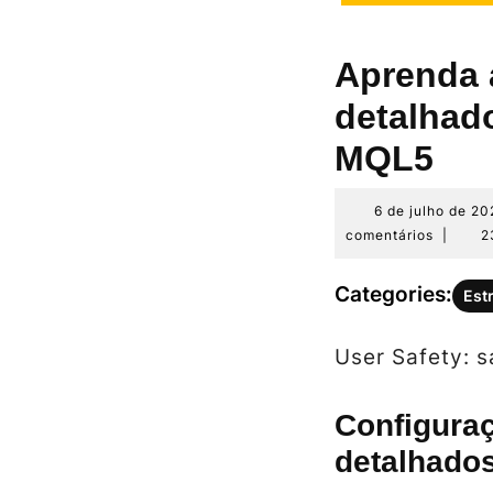
Aprenda a
detalhad
MQL5
6 de julho de 20
comentários
|
2
Categories:
Est
User Safety: s
Configuraç
detalhado