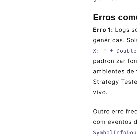
Erros com
Erro 1:
Logs s
genéricas. So
X: " + Double
padronizar fo
ambientes de t
Strategy Teste
vivo.
Outro erro fre
com eventos 
SymbolInfoDou