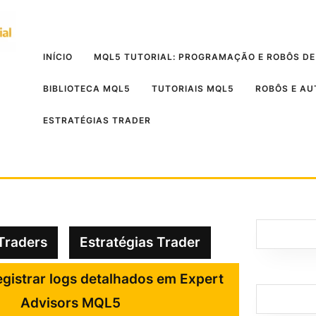
INÍCIO
MQL5 TUTORIAL: PROGRAMAÇÃO E ROBÔS DE
BIBLIOTECA MQL5
TUTORIAIS MQL5
ROBÔS E A
ESTRATÉGIAS TRADER
Traders
Estratégias Trader
gistrar logs detalhados em Expert
Advisors MQL5