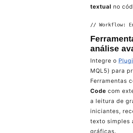
textual
no cód
// Workflow: E
Ferrament
análise a
Integre o
Plug
MQL5) para pr
Ferramentas 
Code
com exte
a leitura de 
iniciantes, r
texto simples 
gráficas.