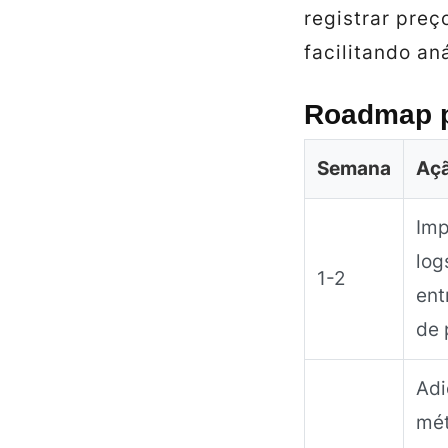
registrar preç
facilitando an
Roadmap p
Semana
Aç
Imp
log
1-2
ent
de 
Adi
mét