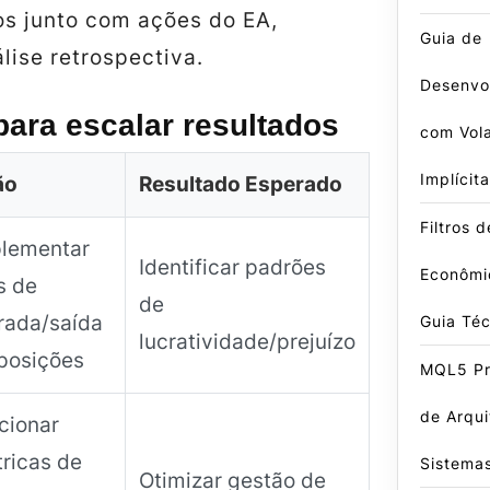
os junto com ações do EA,
Guia de
álise retrospectiva.
Desenvo
ara escalar resultados
com Vola
Implícita
ão
Resultado Esperado
Filtros 
lementar
Identificar padrões
Econômi
s de
de
rada/saída
Guia Té
lucratividade/prejuízo
posições
MQL5 Pro
de Arqui
cionar
ricas de
Sistema
Otimizar gestão de