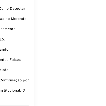
 Como Detectar
has de Mercado
icamente
L5:
ando
ntos Falsos
cisão
 Confirmação por
nstitucional: O