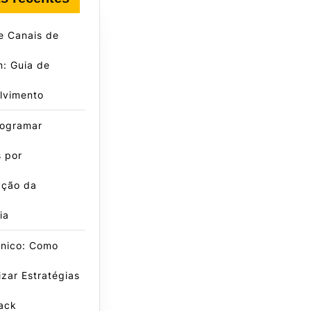
e Canais de
: Guia de
lvimento
ogramar
 por
ação da
ia
cnico: Como
zar Estratégias
ack