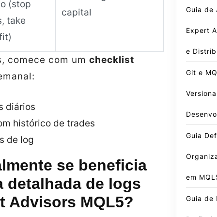
co (stop
Guia de
capital
s, take
Expert A
it)
e Distri
es, comece com um
checklist
Git e MQ
emanal:
Version
s diários
Desenvo
m histórico de trades
Guia Defi
os de log
Organiz
lmente se beneficia
em MQL
a detalhada de logs
t Advisors MQL5?
Guia de 