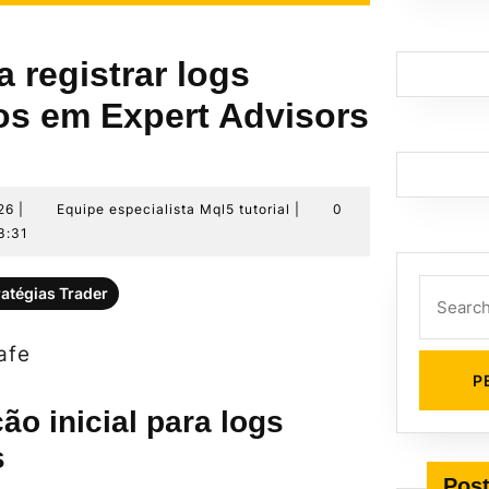
 registrar logs
os em Expert Advisors
6
Equipe
26
|
Equipe especialista Mql5 tutorial
|
0
de
especialista
3:31
julho
Mql5
de
tutorial
Search
ratégias Trader
2026
for:
afe
ão inicial para logs
s
Post