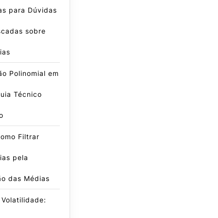
as para Dúvidas
scadas sobre
rite("Workflow: Entrada", LOG_INFO); // ... (
ias
ão Polinomial em
uia Técnico
o
omo Filtrar
ias pela
ão das Médias
Volatilidade: