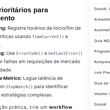
ioritários para
Dossiê:
ento
Armadil
ng:
Registre horários de início/fim de
Automat
ríticas usando
e
TimeCurrent()
Guia MQ
.
Program
ng:
Use
e
ErrorCode()
GetLastError()
ar falhas em requisições de mercado
Rompime
idade.
com Pre
 Metrics:
Logue latência de
Guia de
com
para identificar
StopWatch()
Volume I
 estratégias complexas.
Dossiê
ção prática, crie um
workflow