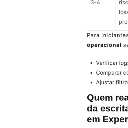
3-4
ris
los
prof
Para iniciant
operacional
s
Verificar log
Comparar co
Ajustar filtr
Quem rea
da escrit
em Exper