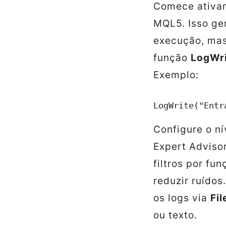
Comece ativan
MQL5. Isso ge
execução, mas
função
LogWri
Exemplo:
LogWrite("Entr
Configure o n
Expert Adviso
filtros por fu
reduzir ruídos
os logs via
Fi
ou texto.