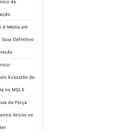
nico de
ação
o à Média em
Guia Definitivo
mação
nico:
ndo Exaustão de
ia no MQL5
uia de Força
 entre Ativos no
der