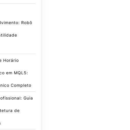
lvimento: Robô
tilidade
de Horário
co em MQL5:
cnico Completo
fissional: Guia
tetura de
s