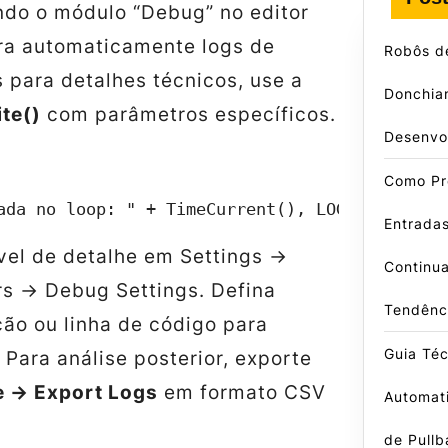
do o módulo “Debug” no editor
ra automaticamente logs de
Robôs d
 para detalhes técnicos, use a
Donchian
te()
com parâmetros específicos.
Desenvo
Como Pr
ada no loop: " + TimeCurrent(), LOG_DEBUG);
Entradas
ível de detalhe em
Settings →
Continu
rs → Debug Settings
. Defina
Tendênc
nção ou linha de código para
Guia Té
. Para análise posterior, exporte
le → Export Logs
em formato CSV
Automati
de Pullb