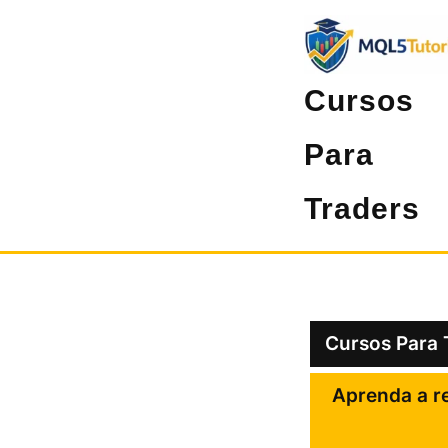
Pular
para
o
Cursos
conteúdo
Para
Traders
Cursos Para 
Aprenda a re