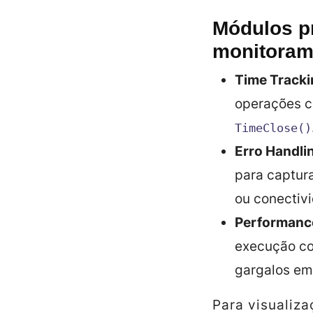
Módulos pr
monitoram
Time Tracki
operações c
TimeClose()
Erro Handli
para captur
ou conectiv
Performance
execução 
gargalos em
Para visualiza