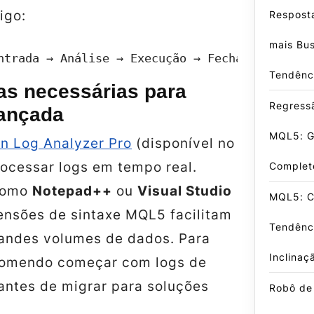
igo:
Respost
mais Bu
ntrada → Análise → Execução → Fechamento LogW
Tendênc
as necessárias para
Regress
vançada
MQL5: G
in Log Analyzer Pro
(disponível no
ocessar logs em tempo real.
Complet
como
Notepad++
ou
Visual Studio
MQL5: C
nsões de sintaxe MQL5 facilitam
Tendênc
grandes volumes de dados. Para
Inclinaç
ecomendo começar com logs de
antes de migrar para soluções
Robô de 