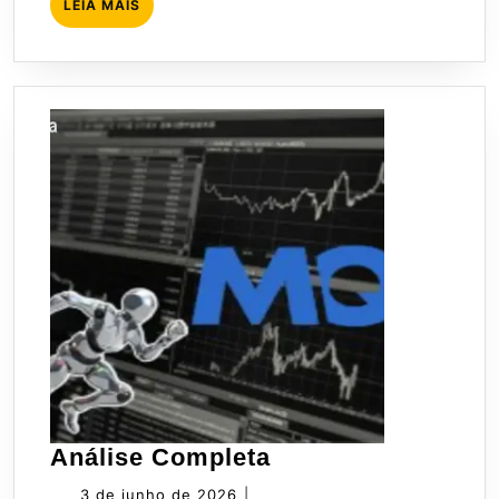
LEIA
LEIA MAIS
MAIS
Análise
Análise Completa
Completa
3
3 de junho de 2026
|