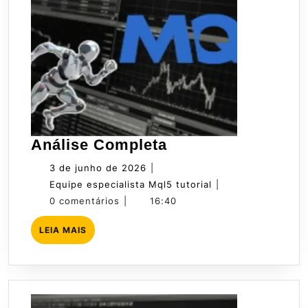
Análise
Análise Completa
Completa
3
3 de junho de 2026
|
de
Equipe
Equipe especialista Mql5 tutorial
|
junho
especialista
0 comentários
|
16:40
de
Mql5
LEIA
LEIA MAIS
2026
tutorial
MAIS