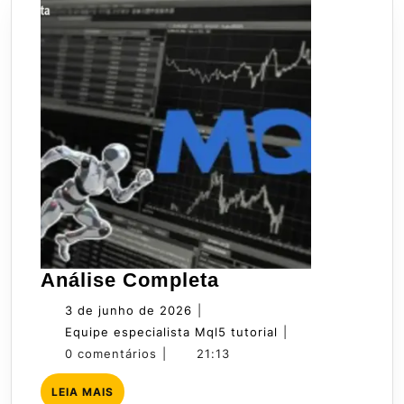
Análise
Análise Completa
Completa
3
3 de junho de 2026
|
de
Equipe
Equipe especialista Mql5 tutorial
|
junho
especialista
0 comentários
|
21:13
de
Mql5
LEIA
LEIA MAIS
2026
tutorial