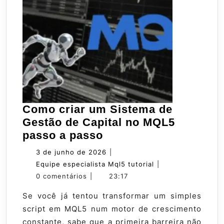
Como criar um Sistema de
Gestão de Capital no MQL5
Como
passo a passo
criar
3
3 de junho de 2026
|
um
de
Equipe
Equipe especialista Mql5 tutorial
|
Sistema
junho
especialista
0 comentários
|
23:17
de
de
Mql5
Se você já tentou transformar um simples
Gestão
2026
tutorial
script em MQL5 num motor de crescimento
de
constante, sabe que a primeira barreira não