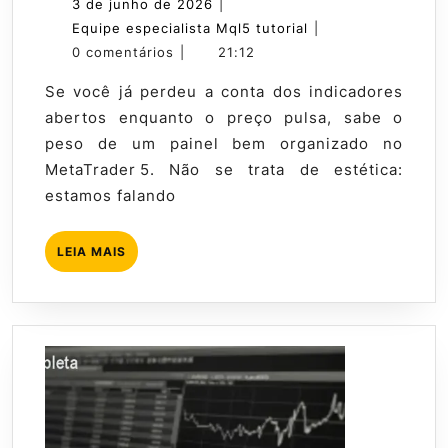
3
3 de junho de 2026
|
Painel
de
Equipe
Equipe especialista Mql5 tutorial
|
Interati
junho
especialista
0 comentários
|
21:12
no
de
Mql5
Se você já perdeu a conta dos indicadores
MetaTra
2026
tutorial
abertos enquanto o preço pulsa, sabe o
5
peso de um painel bem organizado no
passo
MetaTrader 5. Não se trata de estética:
a
estamos falando
passo
LEIA
LEIA MAIS
MAIS