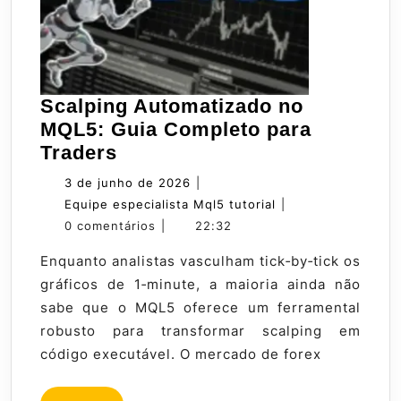
Scalping Automatizado no
MQL5: Guia Completo para
Scalping
Traders
Automatizado
3
3 de junho de 2026
|
no
de
Equipe
Equipe especialista Mql5 tutorial
|
MQL5:
junho
especialista
0 comentários
|
22:32
Guia
de
Mql5
Enquanto analistas vasculham tick‑by‑tick os
Completo
2026
tutorial
gráficos de 1‑minute, a maioria ainda não
para
sabe que o MQL5 oferece um ferramental
Traders
robusto para transformar scalping em
código executável. O mercado de forex