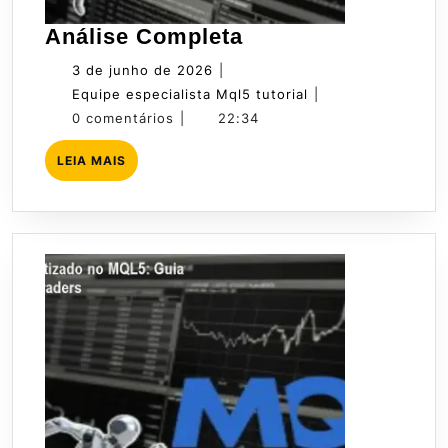
Análise
Análise Completa
Completa
3
3 de junho de 2026
|
de
Equipe
Equipe especialista Mql5 tutorial
|
junho
especialista
0 comentários
|
22:34
de
Mql5
LEIA
LEIA MAIS
2026
tutorial
MAIS