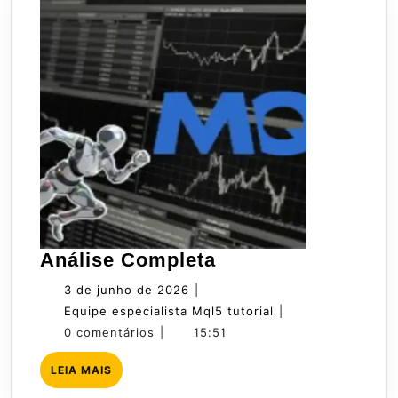
Análise
Análise Completa
Completa
3
3 de junho de 2026
|
de
Equipe
Equipe especialista Mql5 tutorial
|
junho
especialista
0 comentários
|
15:51
de
Mql5
LEIA
LEIA MAIS
2026
tutorial
MAIS