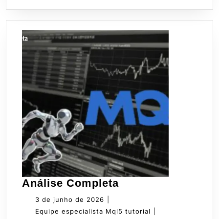
Análise
Análise Completa
Completa
3
3 de junho de 2026
|
de
Equipe
Equipe especialista Mql5 tutorial
|