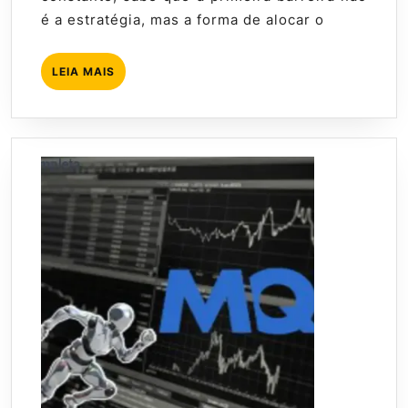
Capital
é a estratégia, mas a forma de alocar o
no
MQL5
passo
LEIA
LEIA MAIS
MAIS
a
passo