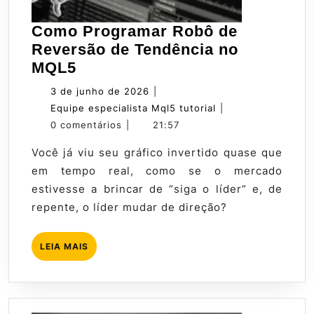
Como Programar Robô de
Reversão de Tendência no
Como
MQL5
Programar
3
3 de junho de 2026
|
Robô
de
Equipe
Equipe especialista Mql5 tutorial
|
de
junho
especialista
0 comentários
|
21:57
Reversão
de
Mql5
Você já viu seu gráfico invertido quase que
de
2026
tutorial
em tempo real, como se o mercado
Tendência
estivesse a brincar de “siga o líder” e, de
no
repente, o líder mudar de direção?
MQL5
LEIA
LEIA MAIS
MAIS