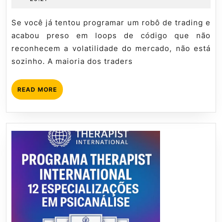
Pullback
de
Mql5
–
2026
tutorial
Se você já tentou programar um robô de trading e
Guia
acabou preso em loops de código que não
Definitivo
reconhecem a volatilidade do mercado, não está
sozinho. A maioria dos traders
READ
READ MORE
MORE