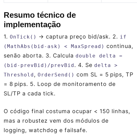
Resumo técnico de
implementação
1.
→ captura preço bid/ask. 2.
OnTick()
if
continua,
(MathAbs(bid‑ask) < MaxSpread)
senão aborta. 3. Calcula
double delta =
. 4. Se
(bid‑prevBid)/prevBid
delta >
,
com SL = 5 pips, TP
Threshold
OrderSend()
= 8 pips. 5. Loop de monitoramento de
SL/TP a cada tick.
O código final costuma ocupar < 150 linhas,
mas a robustez vem dos módulos de
logging, watchdog e failsafe.