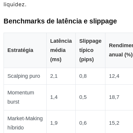
liquidez.
Benchmarks de latência e slippage
Latência
Slippage
Rendime
Estratégia
média
típico
anual (%)
(ms)
(pips)
Scalping puro
2,1
0,8
12,4
Momentum
1,4
0,5
18,7
burst
Market‑Making
1,9
0,6
15,2
híbrido