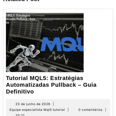
Tutorial MQL5: Estratégias
Automatizadas Pullback – Guia
Tutorial
Definitivo
MQL5:
Estratégias
23
23 de junho de 2026
|
de
Equipe
Equipe especialista Mql5 tutorial
|
0 comentários
|
Automatizadas
junho
especialista
20:21