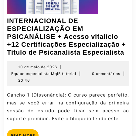
INTERNACIONAL DE
ESPECIALIZAÇÃO EM
PSICANÁLISE + Acesso vitalício
+12 Certificações Especialização +
IN
Título de Psicanalista Especialista
DE
ES
10
10 de maio de 2026
|
de
Equipe
Equipe especialista Mql5 tutorial
|
0 comentários
|
EM
maio
especialista
20:46
PS
de
Mql5
+
2026
tutorial
Gancho 1 (Dissonância): O curso parece perfeito,
Ac
mas se você errar na configuração da primeira
vita
sessão de estudo pode ficar sem acesso ao
+12
suporte premium. Evite o bloqueio lendo este
Cer
Esp
READ
READ MORE