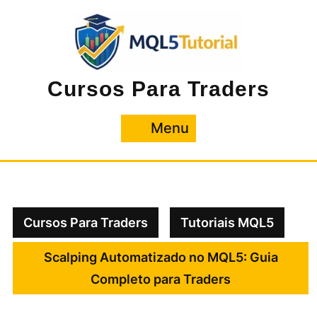
Pular
para
o
conteúdo
Cursos Para Traders
Menu
Menu
Cursos Para Traders
Tutoriais MQL5
Scalping Automatizado no MQL5: Guia
Completo para Traders