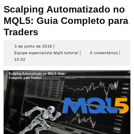
Scalping Automatizado no
MQL5: Guia Completo para
Traders
3
3 de junho de 2026
|
de
Equipe
Equipe especialista Mql5 tutorial
|
0 comentários
|
junho
especialista
22:32
de
Mql5
2026
tutorial