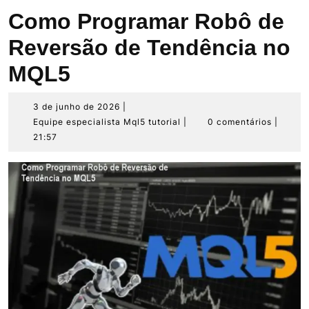
Como Programar Robô de
Reversão de Tendência no
MQL5
3
3 de junho de 2026
|
de
Equipe
Equipe especialista Mql5 tutorial
|
0 comentários
|
junho
especialista
21:57
de
Mql5
2026
tutorial