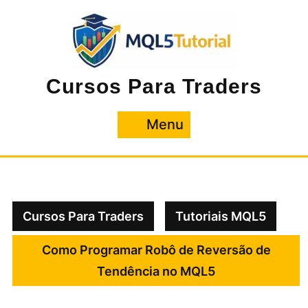
Pular
para
o
conteúdo
Cursos Para Traders
Menu
Menu
Cursos Para Traders
Tutoriais MQL5
Como Programar Robô de Reversão de
Tendência no MQL5