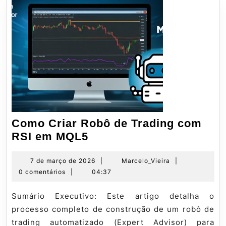
Como Criar Robô de Trading com
Como
RSI em MQL5
Criar
Robô
7
Marcelo_Vieira
7 de março de 2026
|
Marcelo_Vieira
|
de
0 comentários
|
04:37
de
março
Trading
de
Sumário Executivo: Este artigo detalha o
com
2026
processo completo de construção de um robô de
RSI
trading automatizado (Expert Advisor) para