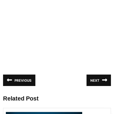
Navegação
PREVIOUS
NEXT
Post
Próximo
de
anterior:
post:
Post
Related Post