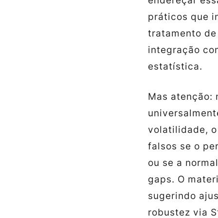
endereçar ess
práticos que i
tratamento de
integração com
estatística.
Mas atenção: 
universalment
volatilidade, 
falsos se o pe
ou se a norma
gaps. O materi
sugerindo aju
robustez via S