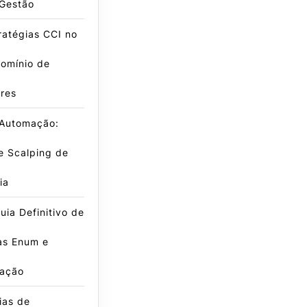
 Gestão
ratégias CCI no
omínio de
res
 Automação:
e Scalping de
ia
ia Definitivo de
as Enum e
ação
ias de