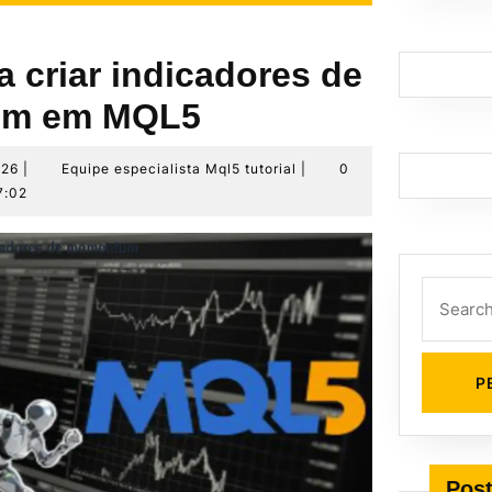
 criar indicadores de
m em MQL5
2
Equipe
026
|
Equipe especialista Mql5 tutorial
|
0
de
especialista
7:02
junho
Mql5
de
tutorial
2026
Search
for:
Post