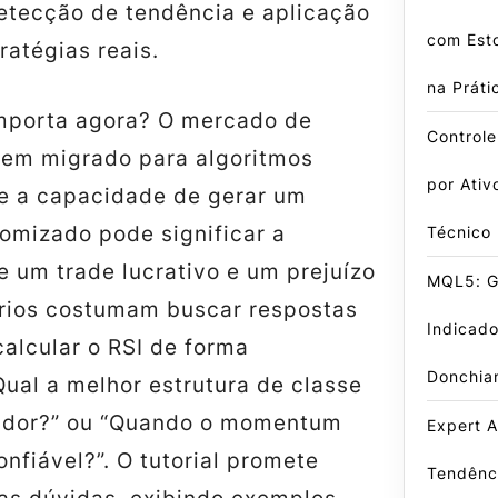
detecção de tendência e aplicação
com Est
ratégias reais.
na Práti
importa agora? O mercado de
Control
tem migrado para algoritmos
por Ativ
 e a capacidade de gerar um
omizado pode significar a
Técnico
e um trade lucrativo e um prejuízo
MQL5: Gu
ários costumam buscar respostas
Indicado
alcular o RSI de forma
Donchia
Qual a melhor estrutura de classe
ador?” ou “Quando o momentum
Expert A
onfiável?”. O tutorial promete
Tendênci