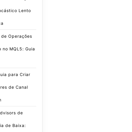
ocástico Lento
ca
e de Operações
o no MQL5: Guia
ia para Criar
res de Canal
n
dvisors de
a de Baixa: