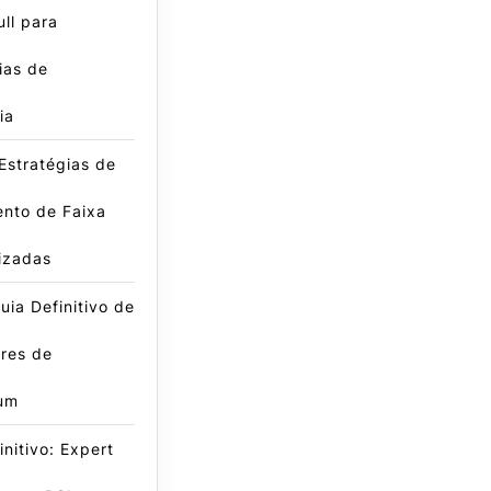
ll para
ias de
ia
Estratégias de
nto de Faixa
izadas
ia Definitivo de
res de
um
initivo: Expert