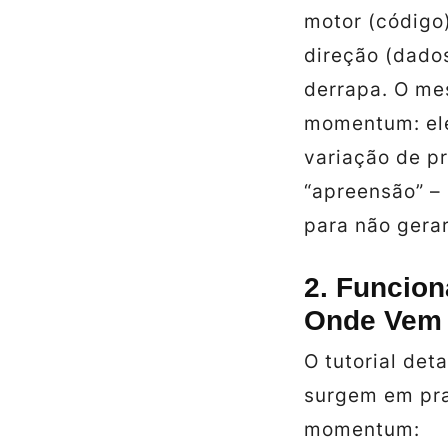
motor (código
direção (dado
derrapa. O me
momentum: el
variação de p
“apreensão” –
para não gerar
2. Funcion
Onde Vem 
O tutorial det
surgem em pra
momentum: