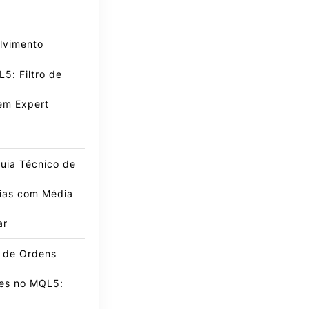
lvimento
5: Filtro de
em Expert
uia Técnico de
gias com Média
ar
e de Ordens
es no MQL5: