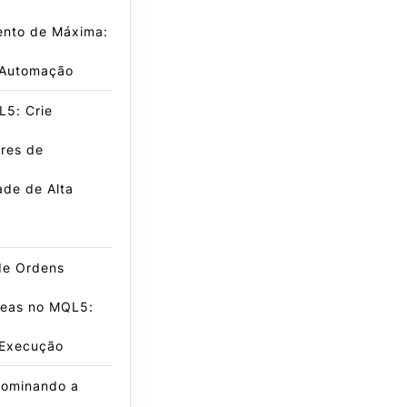
nto de Máxima:
 Automação
L5: Crie
res de
dade de Alta
de Ordens
neas no MQL5:
 Execução
ominando a