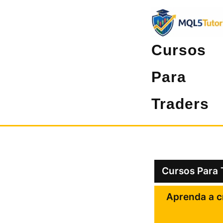
Pular
para
o
Cursos
conteúdo
Para
Traders
Cursos Para 
Aprenda a c