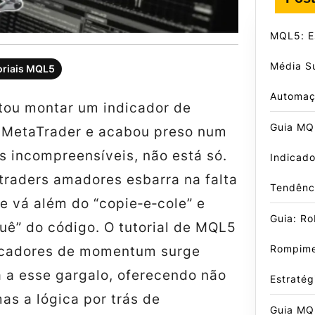
MQL5: E
Média S
oriais MQL5
Automa
ntou montar um indicador de
Guia MQ
MetaTrader e acabou preso num
s incompreensíveis, não está só.
Indicado
traders amadores esbarra na falta
Tendênci
e vá além do “copie‑e‑cole” e
Guia: R
uê” do código. O tutorial de MQL5
Rompime
dicadores de momentum surge
 a esse gargalo, oferecendo não
Estraté
mas a lógica por trás de
Guia MQL