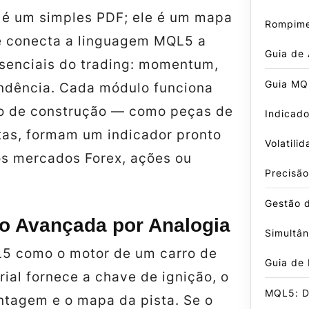
 é um simples PDF; ele é um mapa
Rompime
e conecta a linguagem MQL5 a
Guia de
ssenciais do trading:
momentum,
Guia MQ
endência
. Cada módulo funciona
o de construção — como peças de
Indicado
tas, formam um indicador pronto
Volatili
os mercados Forex, ações ou
Precisão
Gestão 
ão Avançada por Analogia
Simultâ
5 como o motor de um carro de
Guia de
orial fornece a chave de ignição, o
MQL5: D
tagem e o mapa da pista. Se o