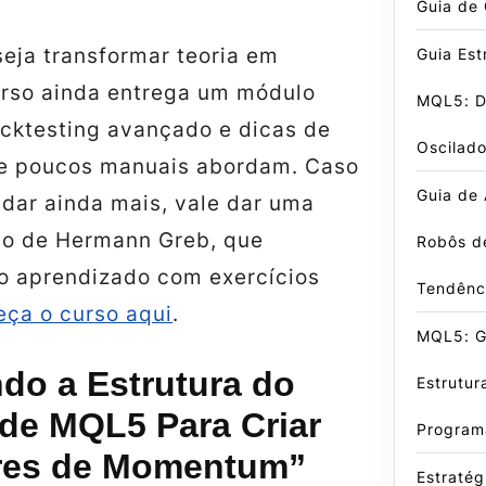
Guia de
eja transformar teoria em
Guia Est
curso ainda entrega um módulo
MQL5: D
acktesting avançado e dicas de
Oscilado
e poucos manuais abordam. Caso
Guia de
ndar ainda mais, vale dar uma
so de Hermann Greb, que
Robôs d
 aprendizado com exercícios
Tendênc
ça o curso aqui
.
MQL5: Gu
do a Estrutura do
Estrutur
 de MQL5 Para Criar
Program
res de Momentum”
Estratég