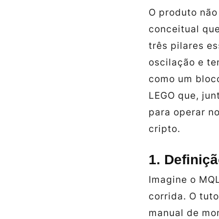
O produto não
conceitual qu
três pilares e
oscilação e t
como um bloc
LEGO que, jun
para operar n
cripto.
1. Definiç
Imagine o MQL
corrida. O tut
manual de mon