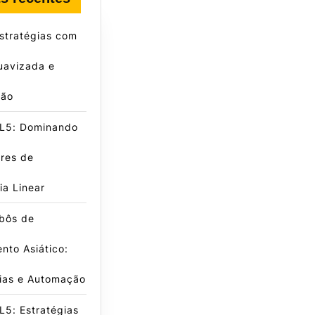
stratégias com
uavizada e
ção
L5: Dominando
res de
a Linear
obôs de
nto Asiático:
gias e Automação
5: Estratégias