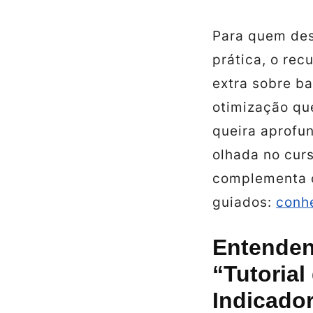
Para quem des
prática, o re
extra sobre b
otimização qu
queira aprofu
olhada no cur
complementa o
guiados:
conhe
Entenden
“Tutorial
Indicado