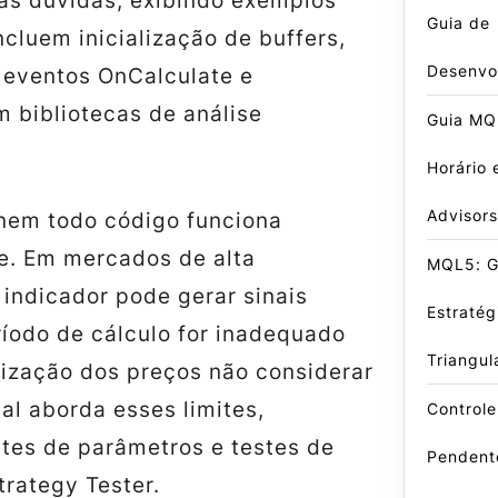
as dúvidas, exibindo exemplos
Guia de
ncluem inicialização de buffers,
Desenvo
 eventos OnCalculate e
 bibliotecas de análise
Guia MQL
Horário 
Advisors
nem todo código funciona
e. Em mercados de alta
MQL5: G
o indicador pode gerar sinais
Estraté
ríodo de cálculo for inadequado
Triangul
lização dos preços não considerar
al aborda esses limites,
Control
stes de parâmetros e testes de
Pendent
trategy Tester.