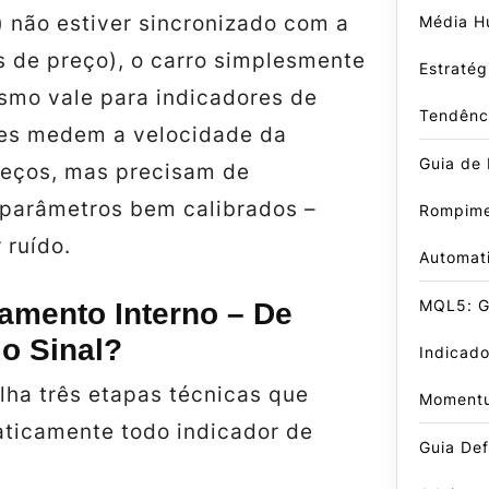
) não estiver sincronizado com a
Média Hu
s de preço), o carro simplesmente
Estratég
smo vale para indicadores de
Tendênc
es medem a velocidade da
Guia de 
reços, mas precisam de
 parâmetros bem calibrados –
Rompime
 ruído.
Automat
MQL5: Gu
amento Interno – De
o Sinal?
Indicado
alha três etapas técnicas que
Moment
ticamente todo indicador de
Guia Def