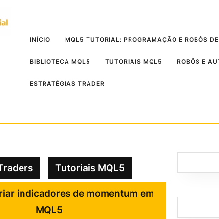
INÍCIO
MQL5 TUTORIAL: PROGRAMAÇÃO E ROBÔS DE
BIBLIOTECA MQL5
TUTORIAIS MQL5
ROBÔS E A
ESTRATÉGIAS TRADER
Traders
Tutoriais MQL5
riar indicadores de momentum em
MQL5