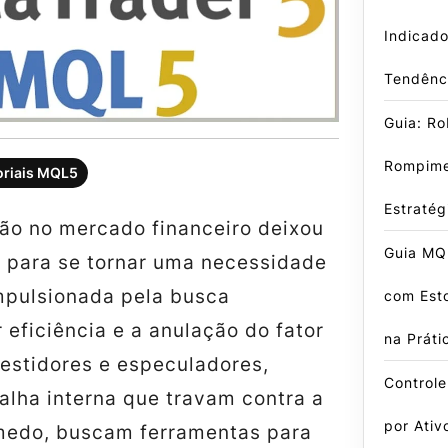
Indicado
Tendênci
Guia: R
Rompime
oriais MQL5
Estraté
ão no mercado financeiro deixou
Guia MQL
o para se tornar uma necessidade
impulsionada pela busca
com Est
 eficiência e a anulação do fator
na Práti
vestidores e especuladores,
Control
alha interna que travam contra a
por Ativ
medo, buscam ferramentas para