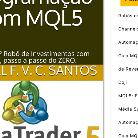
Robôs c
Channel:
Automaç
Guia MQL
de Reve
Doji
MQL5: E
Média S
Automa
Guia MQ