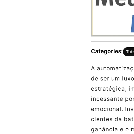
Categories:
Tut
A automatizaç
de ser um lux
estratégica, 
incessante por
emocional. In
cientes da bat
ganância e o 