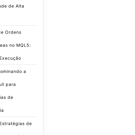
dade de Alta
de Ordens
neas no MQL5:
 Execução
ominando a
ll para
ias de
ia
Estratégias de