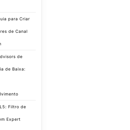
ia para Criar
res de Canal
n
dvisors de
a de Baixa:
lvimento
5: Filtro de
em Expert