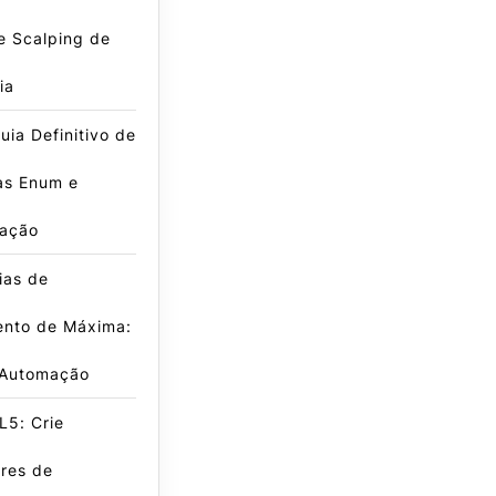
e Scalping de
ia
ia Definitivo de
as Enum e
ação
ias de
nto de Máxima:
 Automação
L5: Crie
res de