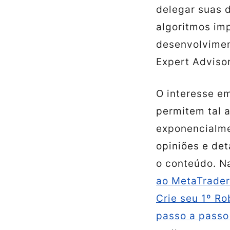
delegar suas 
algoritmos im
desenvolvimen
Expert Advisor
O interesse e
permitem tal 
exponencialme
opiniões e det
o conteúdo. N
ao MetaTrade
Crie seu 1º R
passo a passo