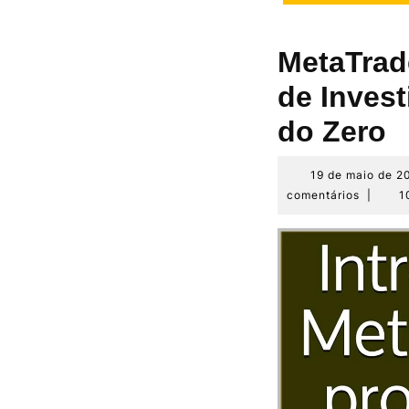
MetaTrad
de Inves
do Zero
19 de maio de 2
comentários
|
1