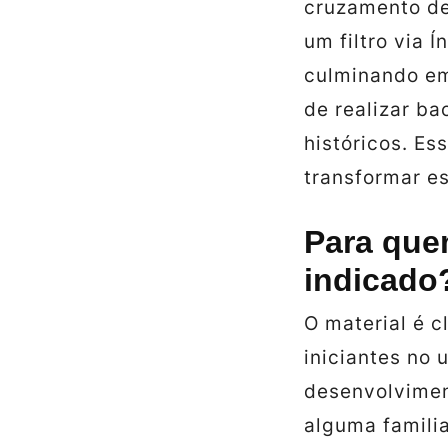
cruzamento de
um filtro via Í
culminando em
de realizar b
históricos. E
transformar e
Para quem
indicado
O material é 
iniciantes no
desenvolvimen
alguma famili