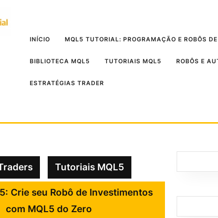
INÍCIO
MQL5 TUTORIAL: PROGRAMAÇÃO E ROBÔS DE
BIBLIOTECA MQL5
TUTORIAIS MQL5
ROBÔS E A
ESTRATÉGIAS TRADER
Traders
Tutoriais MQL5
5: Crie seu Robô de Investimentos
com MQL5 do Zero