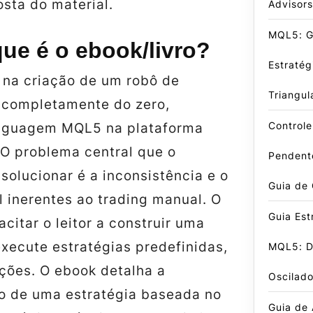
sta do material.
Advisors
MQL5: G
ue é o ebook/livro?
Estraté
 na criação de um robô de
Triangul
 completamente do zero,
Control
linguagem MQL5 na plataforma
 O problema central que o
Pendent
 solucionar é a inconsistência e o
Guia de
 inerentes ao trading manual. O
Guia Est
acitar o leitor a construir uma
xecute estratégias predefinidas,
MQL5: D
ações. O ebook detalha a
Oscilado
 de uma estratégia baseada no
Guia de