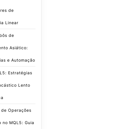
res de
a Linear
obôs de
nto Asiático:
gias e Automação
5: Estratégias
ocástico Lento
ca
e de Operações
o no MQL5: Guia