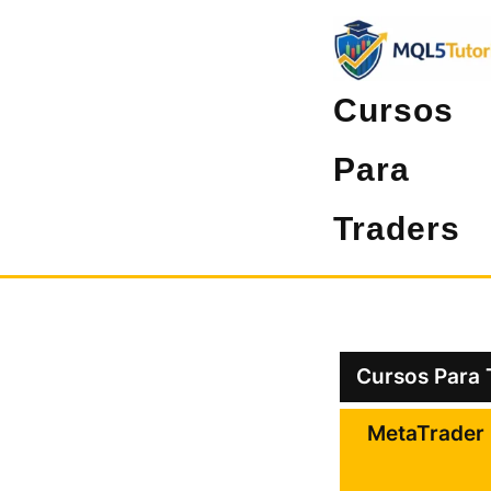
Pular
para
o
Cursos
conteúdo
Para
Traders
Cursos Para 
MetaTrader 