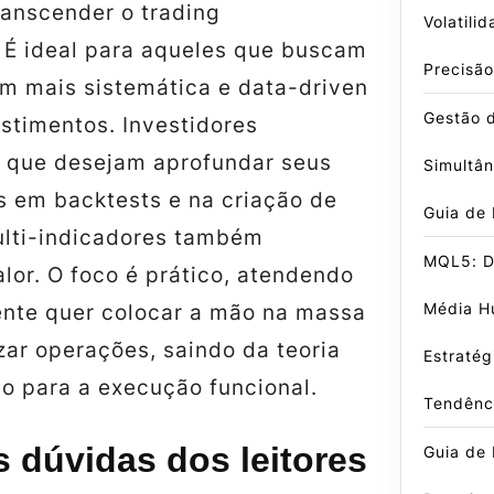
anscender o trading
Volatili
. É ideal para aqueles que buscam
Precisão
 mais sistemática e data-driven
Gestão 
stimentos. Investidores
s que desejam aprofundar seus
Simultâ
 em backtests e na criação de
Guia de
ulti-indicadores também
MQL5: D
lor. O foco é prático, atendendo
Média Hu
nte quer colocar a mão na massa
zar operações, saindo da teoria
Estratég
o para a execução funcional.
Tendênc
s dúvidas dos leitores
Guia de 