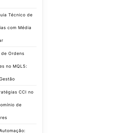
uia Técnico de
gias com Média
ar
e de Ordens
es no MQL5:
 Gestão
ratégias CCI no
omínio de
res
 Automação: