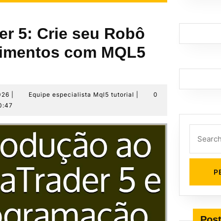
er 5: Crie seu Robô
timentos com MQL5
19
Equipe
026
|
Equipe especialista Mql5 tutorial
|
0
de
especialista
0:47
maio
Mql5
de
tutorial
Search
2026
for:
Post