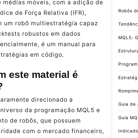
 médias móveis, com a adição de
Robôs d
ndice de Força Relativa (IFR),
 um robô multiestratégia capaz
Tendênc
acktests robustos em dados
MQL5: Gu
ssencialmente, é um manual para
Estrutur
stratégias em código.
Program
 este material é
Estratég
?
Rompime
claramente direcionado a
Guia de
 universo da programação MQL5 e
Guia MQ
to de robôs, que possuem
aridade com o mercado financeiro,
Indicado