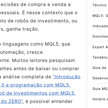
decisões de compra e venda a
Técnico
pessoais. É nesse contexto que o
MQL5: Gu
to de robôs de investimento, ou
Indicado
s, ganha tração.
Donchia
m linguagens como MQL5, que
Expert A
automação, cresce
Tendênci
nte. Muitos leitores pesquisam
Guia de
alhes antes de baixar ou comprar
a análise completa de
“Introdução
Desenvo
r 5 e programação com MQL5:
Guia MQL
obô de Investimentos com MQL5,
Horário 
 do ZERO”
, é possível entender