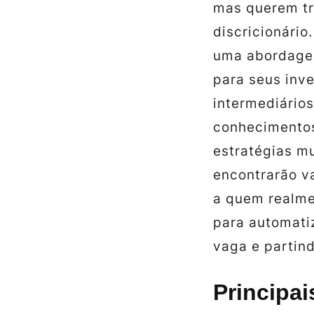
mas querem tr
discricionário
uma abordagem
para seus inve
intermediário
conhecimentos
estratégias m
encontrarão va
a quem realme
para automati
vaga e partind
Principai