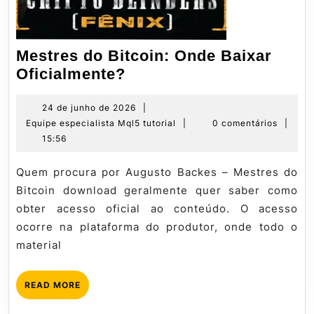
Mestres do Bitcoin: Onde Baixar
Mestres
Oficialmente?
do
Bitcoin:
24
24 de junho de 2026
|
de
Equipe
Equipe especialista Mql5 tutorial
|
0 comentários
|
Onde
junho
especialista
15:56
Baixar
de
Mql5
Oficialmente?
2026
tutorial
Quem procura por Augusto Backes – Mestres do
Bitcoin download geralmente quer saber como
obter acesso oficial ao conteúdo. O acesso
ocorre na plataforma do produtor, onde todo o
material
READ
READ MORE
MORE