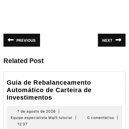
Navegação
PREVIOUS
NEXT
Post
Próximo
de
anterior:
post:
Post
Related Post
Guia de Rebalanceamento
Automático de Carteira de
Guia
Investimentos
de
Rebalanceamento
7
7 de agosto de 2026
|
de
Equipe
Equipe especialista Mql5 tutorial
|
0 comentários
|
Automático
agosto
especialista
12:37
de