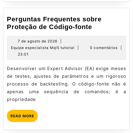
Perguntas Frequentes sobre
Perguntas
Proteção de Código-fonte
Frequentes
sobre
7
7 de agosto de 2026
|
de
Equipe
Equipe especialista Mql5 tutorial
|
0 comentários
|
Proteção
agosto
especialista
23:01
de
de
Mql5
Código-
2026
tutorial
Desenvolver um Expert Advisor (EA) exige meses
fonte
de testes, ajustes de parâmetros e um rigoroso
processo de backtesting. O código-fonte não é
apenas uma sequência de comandos; é a
propriedade
READ
READ MORE
MORE