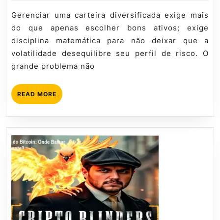
de
Mql5
Carteira
2026
tutorial
Gerenciar uma carteira diversificada exige mais
de
do que apenas escolher bons ativos; exige
Investimentos
disciplina matemática para não deixar que a
volatilidade desequilibre seu perfil de risco. O
grande problema não
READ
READ MORE
MORE