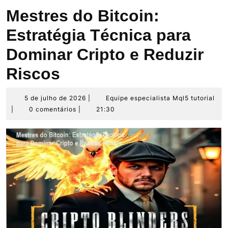
Mestres do Bitcoin:
Estratégia Técnica para
Dominar Cripto e Reduzir
Riscos
5
Eq
5 de julho de 2026
|
Equipe especialista Mql5 tutorial
de
esp
|
0 comentários
|
21:30
julho
Mq
de
tut
2026