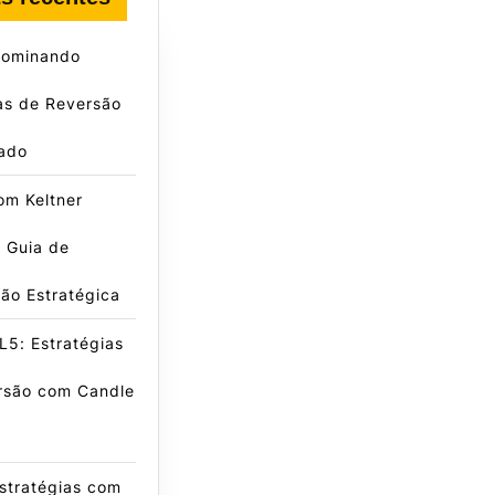
ominando
as de Reversão
ado
om Keltner
 Guia de
ão Estratégica
5: Estratégias
rsão com Candle
stratégias com