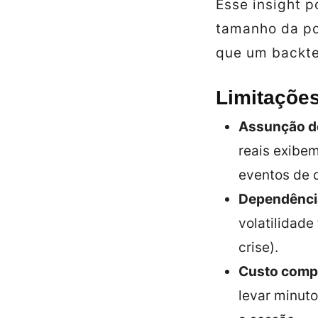
Esse insight p
tamanho da pos
que um backte
Limitações
Assunção de
reais exibe
eventos de 
Dependência
volatilidade
crise).
Custo comp
levar minut