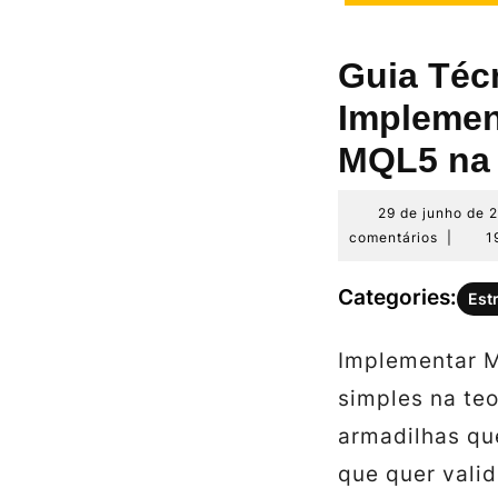
Guia Téc
Implemen
MQL5 na 
29 de junho de 
comentários
|
1
Categories:
Est
Implementar 
simples na teo
armadilhas que
que quer valid