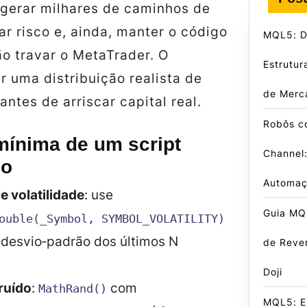
 gerar milhares de caminhos de
r risco e, ainda, manter o código
MQL5: D
o travar o MetaTrader. O
Estrutur
r uma distribuição realista de
de Merc
antes de arriscar capital real.
Robôs c
mínima de um script
Channel:
lo
Automaç
e volatilidade
: use
Guia MQL
ouble(_Symbol, SYMBOL_VOLATILITY)
 desvio‑padrão dos últimos N
de Reve
Doji
ruído
:
com
MathRand()
MQL5: E