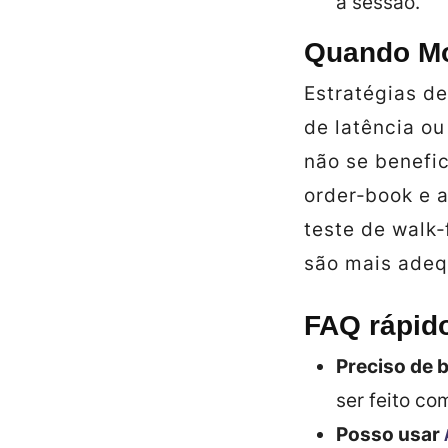
a sessão.
Quando Mo
Estratégias d
de latência o
não se benefic
order‑book e 
teste de walk‑
são mais adeq
FAQ rápid
Preciso de 
ser feito c
Posso usar