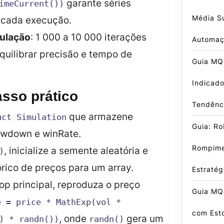
garante séries
imeCurrent())
Média S
a cada execução.
ulação
: 1 000 a 10 000 iterações
Automa
uilibrar precisão e tempo de
Guia MQ
Indicado
sso prático
Tendênci
que armazene
uct Simulation
Guia: R
awdown
e
winRate
.
Rompime
, inicialize a semente aleatória e
)
órico de preços para um array.
Estraté
op principal, reproduza o preço
Guia MQL
e = price * MathExp(vol *
com Est
, onde
gera um
) * randn())
randn()