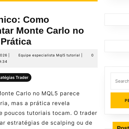
nico: Como
tar Monte Carlo no
Prática
29
Equipe
2026
|
Equipe especialista Mql5 tutorial
|
0
de
especialista
9:34
junho
Mql5
de
tutorial
Search
ratégias Trader
2026
for:
Monte Carlo no MQL5 parece
ria, mas a prática revela
 poucos tutoriais tocam. O trader
ar estratégias de scalping ou de
Post