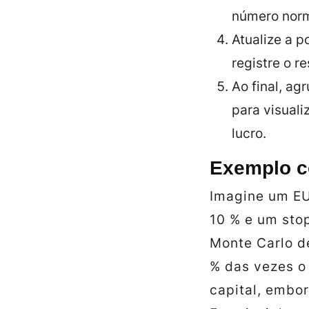
número norm
Atualize a p
registre o r
Ao final, a
para visuali
lucro.
Exemplo c
Imagine um EU
10 % e um stop
Monte Carlo d
% das vezes o
capital, embor