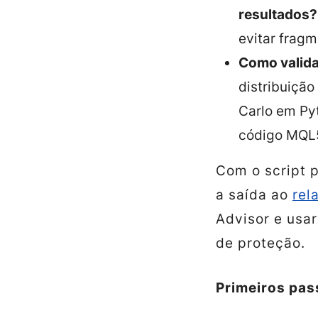
resultados?
evitar frag
Como valida
distribuiçã
Carlo em Py
código MQL
Com o script p
a saída ao
rel
Advisor e usa
de proteção.
Primeiros pass