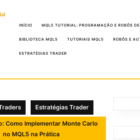
INÍCIO
MQL5 TUTORIAL: PROGRAMAÇÃO E ROBÔS DE
BIBLIOTECA MQL5
TUTORIAIS MQL5
ROBÔS E A
ESTRATÉGIAS TRADER
Traders
Estratégias Trader
o: Como Implementar Monte Carlo
no MQL5 na Prática