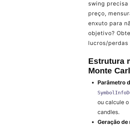
swing precisa
preço, mensura
enxuto para nã
objetivo? Obte
lucros/perdas 
Estrutura 
Monte Car
Parâmetro d
SymbolInfoD
ou calcule o
candles.
Geração de 