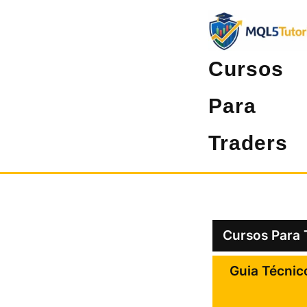
Pular
para
o
Cursos
conteúdo
Para
Traders
Cursos Para 
Guia Técnic