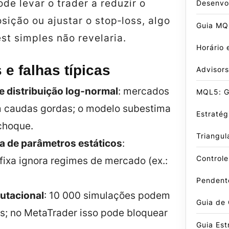
ode levar o trader a reduzir o
Desenvo
ição ou ajustar o stop‑loss, algo
Guia MQL
st simples não revelaria.
Horário 
 e falhas típicas
Advisors
 distribuição log‑normal
: mercados
MQL5: G
m caudas gordas; o modelo subestima
Estraté
choque.
Triangul
 de parâmetros estáticos
:
Control
 fixa ignora regimes de mercado (ex.:
Pendent
utacional
: 10 000 simulações podem
Guia de
os; no MetaTrader isso pode bloquear
Guia Est