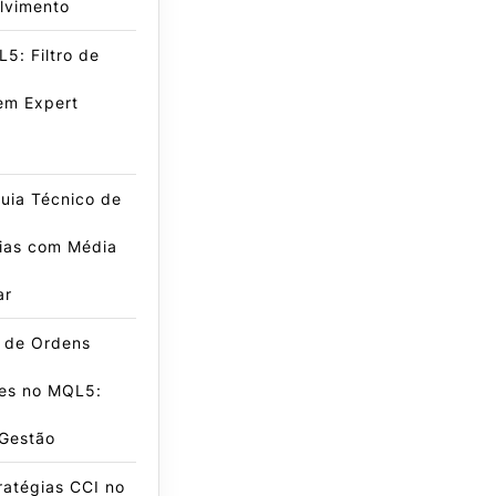
lvimento
5: Filtro de
em Expert
uia Técnico de
gias com Média
ar
e de Ordens
es no MQL5:
 Gestão
ratégias CCI no