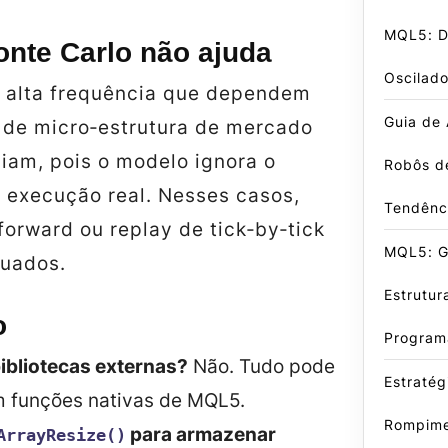
MQL5: D
nte Carlo não ajuda
Oscilado
e alta frequência que dependem
Guia de
u de micro‑estrutura de mercado
iam, pois o modelo ignora o
Robôs d
a execução real. Nesses casos,
Tendênc
forward ou replay de tick‑by‑tick
MQL5: Gu
uados.
Estrutur
o
Program
bibliotecas externas?
Não. Tudo pode
Estratég
om funções nativas de MQL5.
Rompime
para armazenar
ArrayResize()