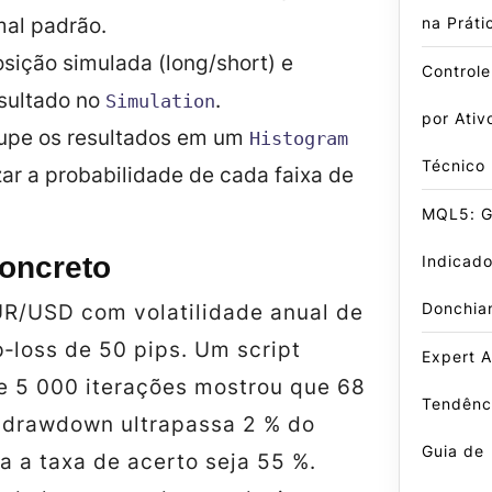
na Práti
al padrão.
osição simulada (long/short) e
Control
esultado no
.
Simulation
por Ativ
grupe os resultados em um
Histogram
Técnico
zar a probabilidade de cada faixa de
MQL5: Gu
oncreto
Indicado
Donchia
R/USD com volatilidade anual de
‑loss de 50 pips. Um script
Expert A
e 5 000 iterações mostrou que 68
Tendênci
 drawdown ultrapassa 2 % do
Guia de
a a taxa de acerto seja 55 %.