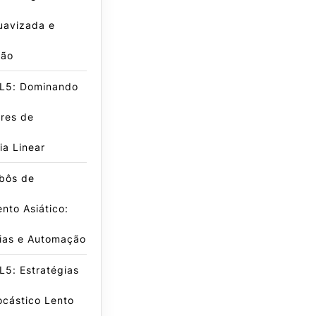
uavizada e
ção
L5: Dominando
res de
a Linear
obôs de
nto Asiático:
gias e Automação
5: Estratégias
ocástico Lento