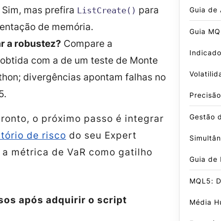
Sim, mas prefira
para
Guia de
ListCreate()
mentação de memória.
Guia MQ
r a robustez?
Compare a
Indicado
o obtida com a de um teste de Monte
Volatili
thon; divergências apontam falhas no
5.
Precisão
Gestão 
ronto, o próximo passo é integrar
atório de risco
do seu Expert
Simultâ
r a métrica de VaR como gatilho
Guia de
MQL5: D
os após adquirir o script
Média Hu