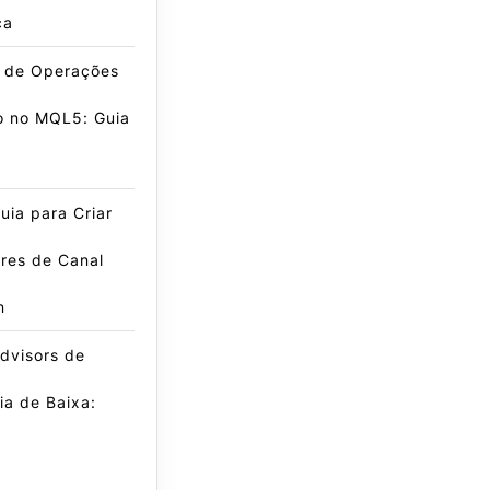
ca
e de Operações
o no MQL5: Guia
ia para Criar
res de Canal
n
dvisors de
a de Baixa: