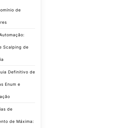
omínio de
res
 Automação:
e Scalping de
ia
ia Definitivo de
as Enum e
ação
ias de
nto de Máxima: