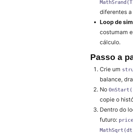
MathSrand(T
diferentes 
Loop de sim
costumam eq
cálculo.
Passo a pa
Crie um
str
balance
,
dr
No
OnStart(
copie o hist
Dentro do lo
futuro:
pric
MathSqrt(dt