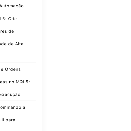
 Automação
L5: Crie
res de
dade de Alta
de Ordens
neas no MQL5:
 Execução
ominando a
ll para