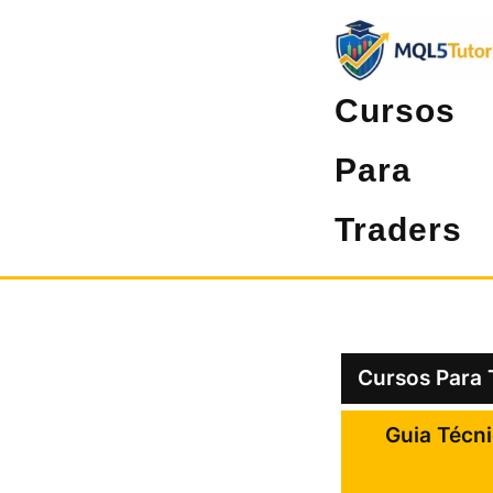
Pular
para
o
Cursos
conteúdo
Para
Traders
Cursos Para 
Guia Técni