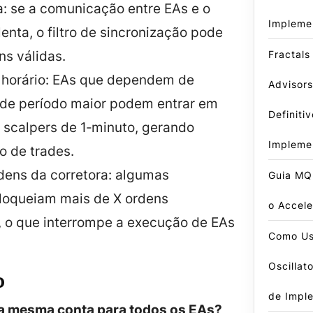
a: se a comunicação entre EAs e o
Impleme
 lenta, o filtro de sincronização pode
ns válidas.
Fractals
e horário: EAs que dependem de
Advisors
 de período maior podem entrar em
Definiti
 scalpers de 1‑minuto, gerando
Impleme
o de trades.
dens da corretora: algumas
Guia MQ
bloqueiam mais de X ordens
o Accele
, o que interrompe a execução de EAs
Como Us
Oscillat
o
de Impl
a mesma conta para todos os EAs?