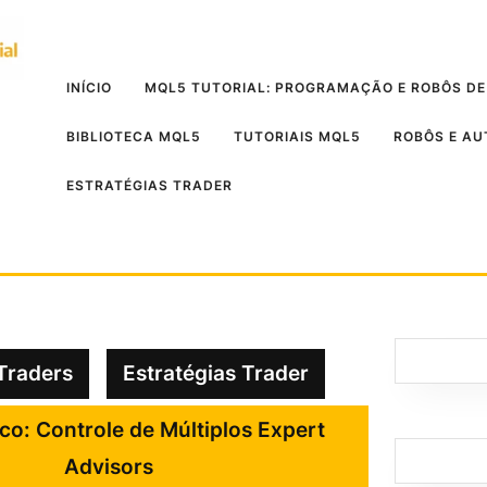
INÍCIO
MQL5 TUTORIAL: PROGRAMAÇÃO E ROBÔS DE
BIBLIOTECA MQL5
TUTORIAIS MQL5
ROBÔS E A
ESTRATÉGIAS TRADER
Traders
Estratégias Trader
co: Controle de Múltiplos Expert
Advisors