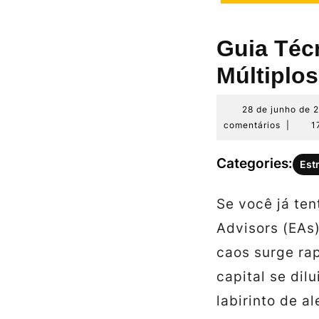
Guia Téc
Múltiplos
28 de junho de 
comentários
|
1
Categories:
Est
Se você já ten
Advisors (EAs
caos surge ra
capital se dilu
labirinto de al