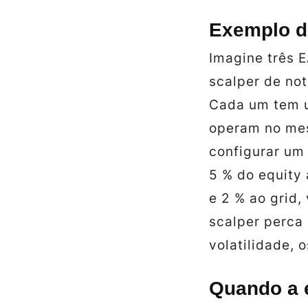
Exemplo de
Imagine três E
scalper de not
Cada um tem u
operam no mes
configurar um
5 % do equity 
e 2 % ao grid
scalper perca
volatilidade,
Quando a e