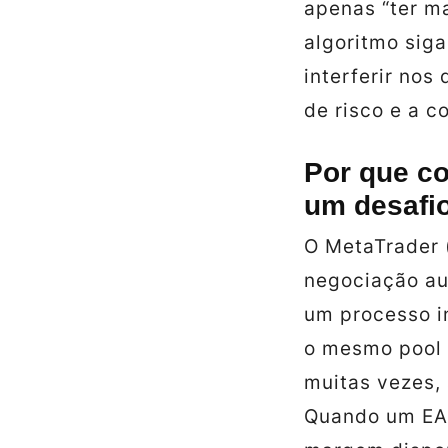
apenas “ter ma
algoritmo siga
interferir nos
de risco e a c
Por que co
um desafio
O MetaTrader 
negociação au
um processo i
o mesmo pool 
muitas vezes,
Quando um EA 