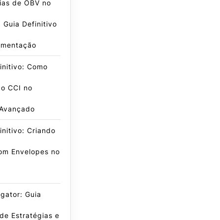
ias de OBV no
Guia Definitivo
ementação
initivo: Como
 o CCI no
 Avançado
initivo: Criando
om Envelopes no
igator: Guia
de Estratégias e