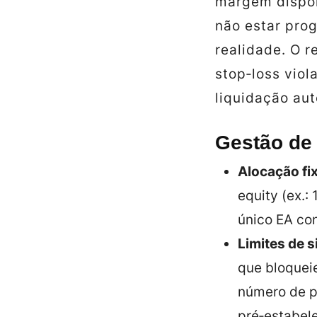
margem dispon
não estar pro
realidade. O r
stop‑loss viol
liquidação au
Gestão de 
Alocação fi
equity (ex.:
único EA co
Limites de 
que bloquei
número de p
pré‑estabel