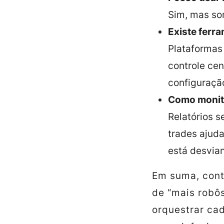
Sim, mas so
Existe ferr
Plataforma
controle ce
configuraçã
Como monito
Relatórios s
trades ajud
está desvia
Em suma, cont
de “mais robôs
orquestrar ca