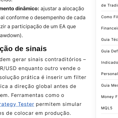
de Trad
mento dinâmico:
ajustar a alocação
al conforme o desempenho de cada
Como Fil
uzir a participação de um EA que
Finance
rawdown).
Guia Téc
ção de sinais
Guia Defi
em gerar sinais contraditórios –
Indicado
R/USD enquanto outro vende o
Persona
solução prática é inserir um
filter
Guia Me
ica a direção global antes de
dem. Ferramentas como o
Money F
rategy Tester
permitem simular
MQL5
tes de colocar em produção.