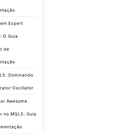
ntação
 em Expert
: O Guia
vo de
ntação
L5: Dominando
rator Oscillator
ar Awesome
or no MQL5: Guia
ementação