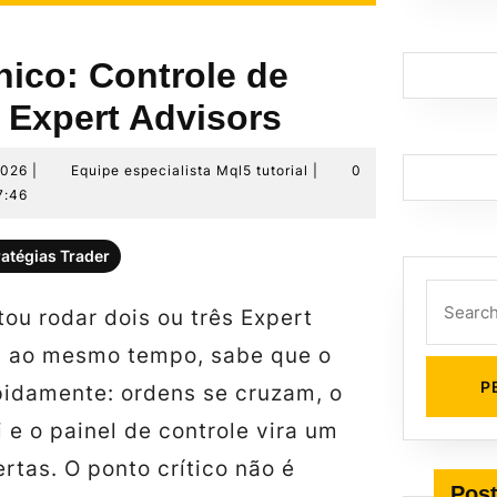
nico: Controle de
 Expert Advisors
28
Equipe
2026
|
Equipe especialista Mql5 tutorial
|
0
de
especialista
7:46
junho
Mql5
de
tutorial
ratégias Trader
2026
Search
tou rodar dois ou três Expert
for:
) ao mesmo tempo, sabe que o
pidamente: ordens se cruzam, o
i e o painel de controle vira um
ertas. O ponto crítico não é
Post