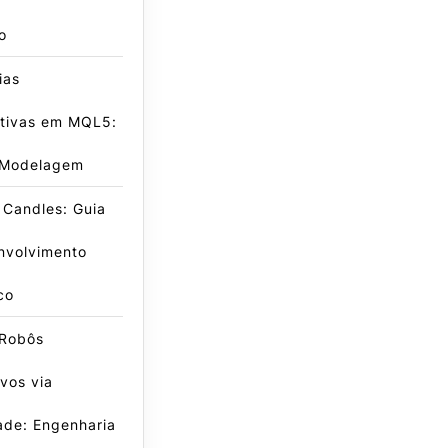
o
ias
ativas em MQL5:
 Modelagem
 Candles: Guia
nvolvimento
co
 Robôs
vos via
dade: Engenharia