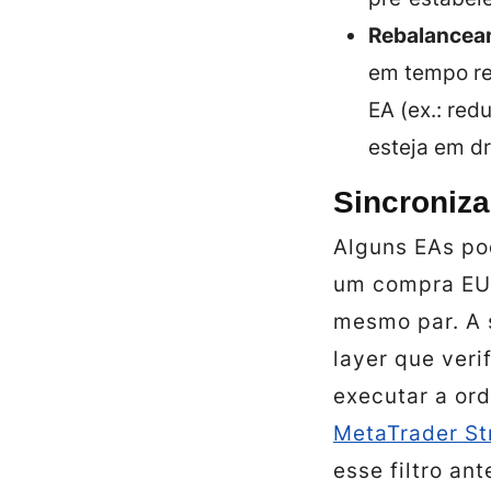
Rebalancea
em tempo re
EA (ex.: red
esteja em d
Sincroniza
Alguns EAs pod
um compra EU
mesmo par. A 
layer
que verif
executar a or
MetaTrader St
esse filtro an