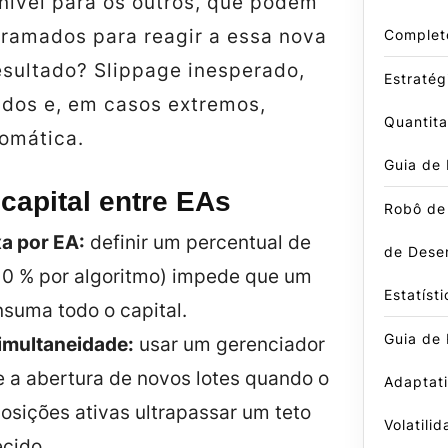
ível para os outros, que podem
gramados para reagir a essa nova
Complet
esultado? Slippage inesperado,
Estratég
ados e, em casos extremos,
Quantit
tomática.
Guia de
capital entre EAs
Robô de
xa por EA:
definir um percentual de
de Dese
 10 % por algoritmo) impede que um
Estatísti
nsuma todo o capital.
Guia de
simultaneidade:
usar um gerenciador
e a abertura de novos lotes quando o
Adaptati
osições ativas ultrapassar um teto
Volatili
ecido.