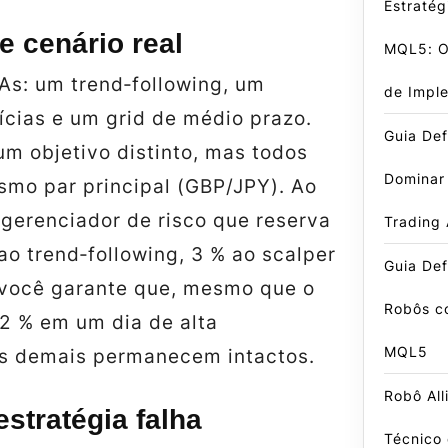
Estratég
 cenário real
MQL5: O 
As: um trend‑following, um
de Impl
ícias e um grid de médio prazo.
Guia Def
m objetivo distinto, mas todos
Dominar
mo par principal (GBP/JPY). Ao
 gerenciador de risco que reserva
Trading
ao trend‑following, 3 % ao scalper
Guia Def
, você garante que, mesmo que o
Robôs c
 2 % em um dia de alta
MQL5
 os demais permanecem intactos.
Robô All
stratégia falha
Técnico 