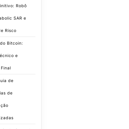
initivo: Robô
abolic SAR e
de Risco
do Bitcoin:
écnico e
 Final
uia de
ias de
ação
izadas