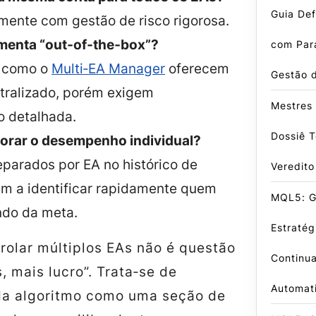
Guia Def
mente com gestão de risco rigorosa.
amenta “out‑of‑the‑box”?
com Par
s como o
Multi‑EA Manager
oferecem
Gestão 
ntralizado, porém exigem
Mestres 
o detalhada.
Dossiê T
rar o desempenho individual?
eparados por EA no histórico de
Veredito
am a identificar rapidamente quem
MQL5: G
ndo da meta.
Estratég
rolar múltiplos EAs não é questão
Continu
, mais lucro”. Trata‑se de
Automat
da algoritmo como uma seção de