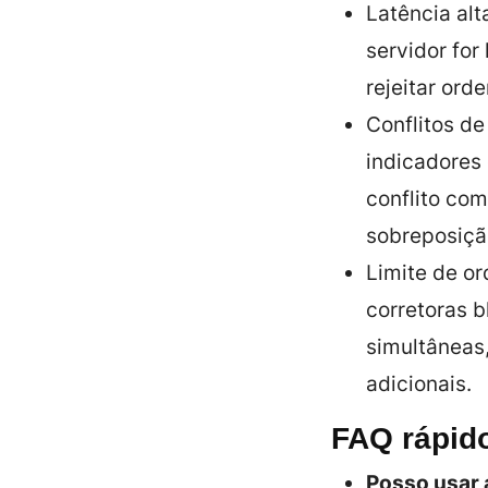
Latência alt
servidor for
rejeitar orde
Conflitos d
indicadores
conflito com
sobreposiçã
Limite de or
corretoras 
simultâneas
adicionais.
FAQ rápid
Posso usar 