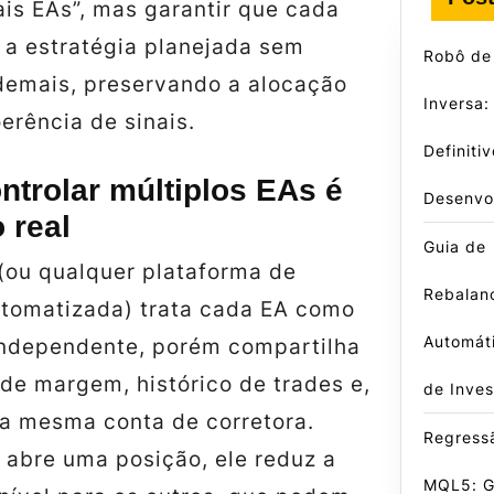
is EAs”, mas garantir que cada
 a estratégia planejada sem
Robô de
 demais, preservando a alocação
Inversa:
oerência de sinais.
Definiti
ntrolar múltiplos EAs é
Desenvo
 real
Guia de
(ou qualquer plataforma de
Rebalan
tomatizada) trata cada EA como
Automáti
ndependente, porém compartilha
de margem, histórico de trades e,
de Inves
 a mesma conta de corretora.
Regressã
abre uma posição, ele reduz a
MQL5: G