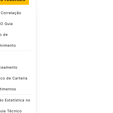
 Correlação
 O Guia
vo de
lvimento
ceamento
co de Carteira
timentos
o Estatística no
uia Técnico