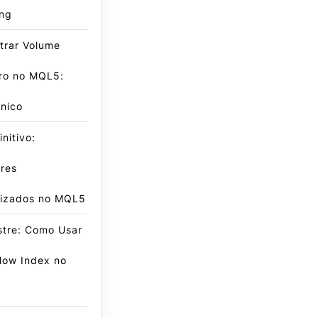
ing
trar Volume
iro no MQL5:
nico
nitivo:
res
lizados no MQL5
stre: Como Usar
low Index no