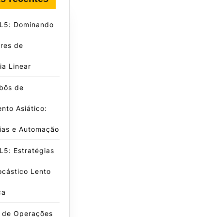
L5: Dominando
res de
a Linear
obôs de
nto Asiático:
gias e Automação
5: Estratégias
ocástico Lento
ca
e de Operações