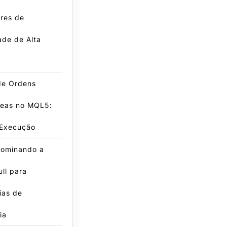
res de
dade de Alta
de Ordens
neas no MQL5:
 Execução
ominando a
ll para
ias de
ia