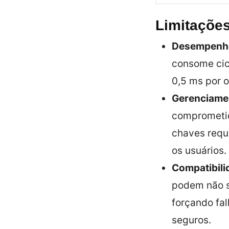
Limitações
Desempenh
consome cicl
0,5 ms por 
Gerenciame
comprometid
chaves requ
os usuários.
Compatibili
podem não s
forçando fa
seguros.