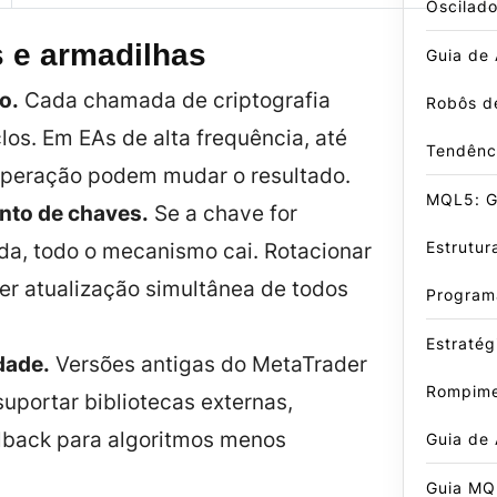
Oscilado
 e armadilhas
Guia de
o.
Cada chamada de criptografia
Robôs d
os. Em EAs de alta frequência, até
Tendênc
operação podem mudar o resultado.
MQL5: Gu
nto de chaves.
Se a chave for
Estrutur
a, todo o mecanismo cai. Rotacionar
er atualização simultânea de todos
Program
Estratég
dade.
Versões antigas do MetaTrader
Rompime
uportar bibliotecas externas,
llback para algoritmos menos
Guia de
Guia MQ