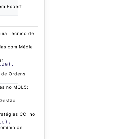
em Expert
uia Técnico de
gias com Média
ar
ize),
e de Ordens
es no MQL5:
 Gestão
ratégias CCI no
le),
omínio de