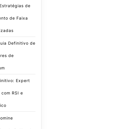
Estratégias de
nto de Faixa
izadas
ia Definitivo de
res de
um
initivo: Expert
 com RSI e
ico
omine