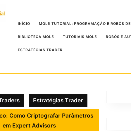
INÍCIO
MQL5 TUTORIAL: PROGRAMAÇÃO E ROBÔS DE
BIBLIOTECA MQL5
TUTORIAIS MQL5
ROBÔS E A
ESTRATÉGIAS TRADER
Traders
Estratégias Trader
ico: Como Criptografar Parâmetros
em Expert Advisors