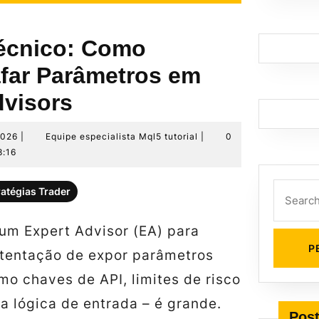
écnico: Como
afar Parâmetros em
dvisors
28
Equipe
2026
|
Equipe especialista Mql5 tutorial
|
0
de
especialista
8:16
junho
Mql5
de
tutorial
Search
ratégias Trader
2026
for:
um Expert Advisor (EA) para
 tentação de expor parâmetros
mo chaves de API, limites de risco
a lógica de entrada – é grande.
Post