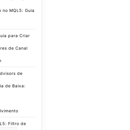
o no MQL5: Guia
ia para Criar
res de Canal
n
dvisors de
a de Baixa:
lvimento
5: Filtro de