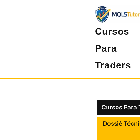
Pular
para
o
Cursos
conteúdo
Para
Traders
Cursos Para 
Dossiê Técn