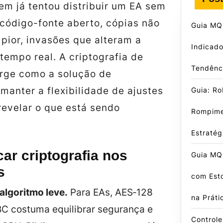
em já tentou distribuir um EA sem
 código-fonte aberto, cópias não
Guia MQ
 pior, invasões que alteram a
Indicado
tempo real. A criptografia de
Tendênci
rge como a solução de
anter a flexibilidade de ajustes
Guia: R
revelar o que está sendo
Rompime
Estraté
ar criptografia nos
Guia MQL
s
com Est
algoritmo leve.
Para EAs,
AES‑128
na Práti
 costuma equilibrar segurança e
Control