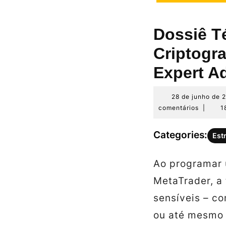
Dossiê T
Criptogr
Expert A
28 de junho de 
comentários
|
1
Categories:
Est
Ao programar 
MetaTrader, a
sensíveis – co
ou até mesmo 