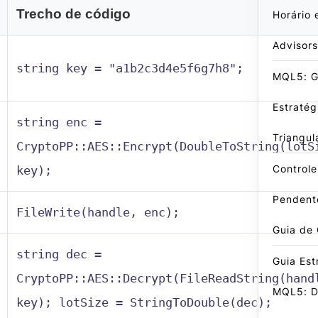
Trecho de código
Horário 
Advisors
string key = "a1b2c3d4e5f6g7h8";
MQL5: G
Estraté
string enc =
Triangul
CryptoPP::AES::Encrypt(DoubleToString(lotS
Control
key);
Pendent
FileWrite(handle, enc);
Guia de
string dec =
Guia Est
CryptoPP::AES::Decrypt(FileReadString(hand
MQL5: D
key); lotSize = StringToDouble(dec);