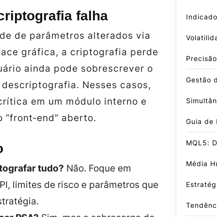
riptografia falha
Indicado
de de parâmetros alterados via
Volatili
face gráfica, a criptografia perde
Precisão
uário ainda pode sobrescrever o
Gestão 
 descriptografia. Nesses casos,
 crítica em um módulo interno e
Simultâ
 “front‑end” aberto.
Guia de
MQL5: D
o
Média Hu
ptografar tudo?
Não. Foque em
I, limites de risco e parâmetros que
Estratég
tratégia.
Tendênc