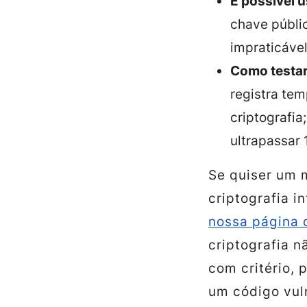
É possível 
chave públi
impraticável
Como testa
registra te
criptografia;
ultrapassar 
Se quiser um 
criptografia i
nossa página d
criptografia n
com critério, 
um código vul