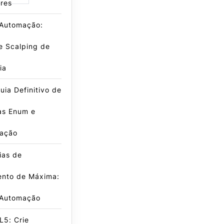
res
 Automação:
e Scalping de
ia
ia Definitivo de
as Enum e
ação
ias de
nto de Máxima:
 Automação
L5: Crie