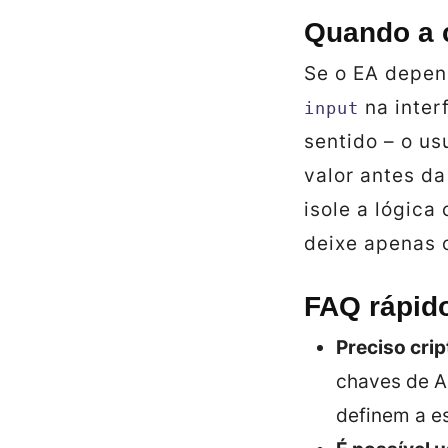
Quando a c
Se o EA depen
na inter
input
sentido – o us
valor antes da
isole a lógica
deixe apenas o
FAQ rápid
Preciso cri
chaves de AP
definem a es