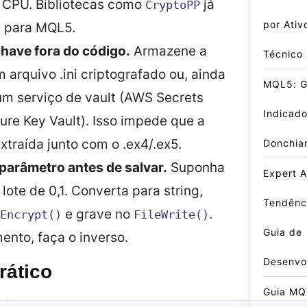
CPU. Bibliotecas como
já
CryptoPP
por Ativ
 para MQL5.
chave fora do código.
Armazene a
Técnico
arquivo .ini criptografado ou, ainda
MQL5: Gu
um serviço de vault (AWS Secrets
Indicado
ure Key Vault). Isso impede que a
xtraída junto com o .ex4/.ex5.
Donchia
 parâmetro antes de salvar.
Suponha
Expert A
 lote de 0,1. Converta para string,
Tendênci
e grave no
.
Encrypt()
FileWrite()
Guia de
ento, faça o inverso.
Desenvo
rático
Guia MQL