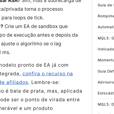
usar RSA?
Sim, mas a sobrecarga de
Guia de 
ca/privada torna o processo
Rompime
 para loops de tick.
r?
Crie um EA de sandbox que
Automat
mpo de execução antes e depois da
MQL5: Gu
 ajuste o algoritmo se o lag
Indicado
1 ms.
Moment
modelo pronto de EA já com
Guia Def
ntegrada,
confira o recurso na
e afiliados
. Lembre‑se:
Advisors
ão é bala de prata, mas, aplicada
Estocást
pode ser o ponto de virada entre
MQL5: D
nerável e um produto