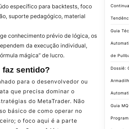
Continu
do específico para backtests, foco
ão, suporte pedagógico, material
Tendênc
Guia Té
ge conhecimento prévio de lógica, os
Automati
dependem da execução individual,
órmula mágica” de lucro.
de Pullb
 faz sentido?
Dossiê:
Armadil
nhado para o desenvolvedor ou
data que precisa dominar o
Automat
stratégias do MetaTrader. Não
Guia MQ
so básico de como operar no
Program
eiro; o foco aqui é a parte