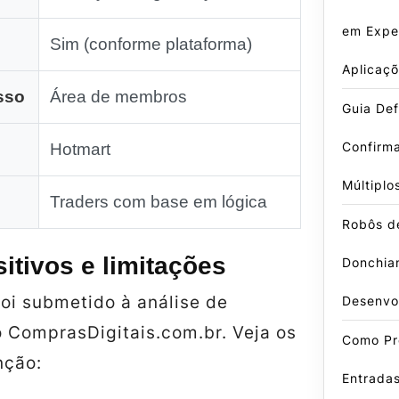
em Exper
Sim (conforme plataforma)
Aplicaçõ
sso
Área de membros
Guia Defi
Confirm
Hotmart
Múltiplo
Traders com base em lógica
Robôs d
itivos e limitações
Donchian
foi submetido à análise de
Desenvo
o ComprasDigitais.com.br. Veja os
Como Pr
nção:
Entradas