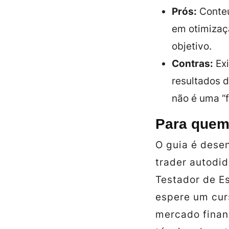
Prós:
Conteú
em otimizaç
objetivo.
Contras:
Exi
resultados 
não é uma “f
Para quem
O guia é dese
trader autodi
Testador de E
espere um cur
mercado financ