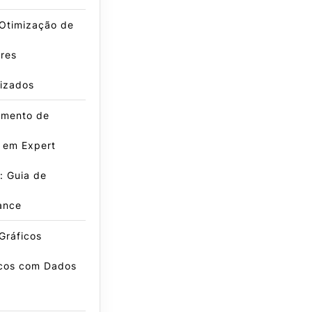
 Otimização de
res
lizados
amento de
 em Expert
: Guia de
ance
Gráficos
icos com Dados