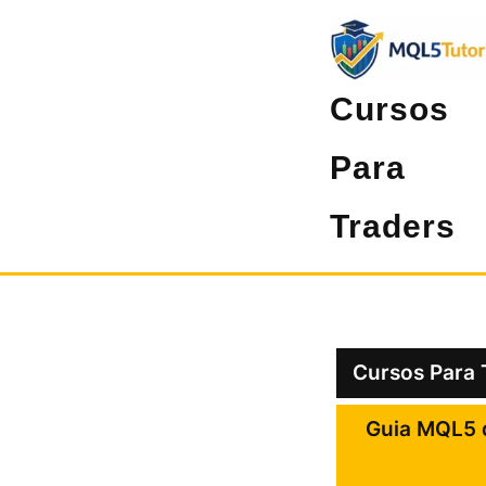
Pular
para
o
Cursos
conteúdo
Para
Traders
Cursos Para 
Guia MQL5 d