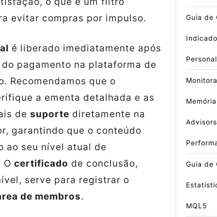
tisfação, o que é um filtro
ra evitar compras por impulso.
Guia de
Indicado
al
é liberado imediatamente após
Persona
 do pagamento na plataforma de
o. Recomendamos que o
Monitor
erifique a ementa detalhada e as
Memória
ais de
suporte
diretamente na
Advisors
or, garantindo que o conteúdo
Perform
o ao seu nível atual de
. O
certificado
de conclusão,
Guia de 
vel, serve para registrar o
Estatíst
área de membros
.
MQL5