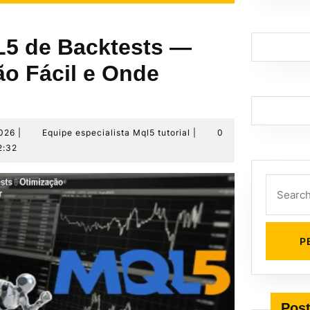
5 de Backtests —
ão Fácil e Onde
30
Equipe
2026
|
Equipe especialista Mql5 tutorial
|
0
de
especialista
2:32
maio
Mql5
de
tutorial
Search
2026
for:
Post