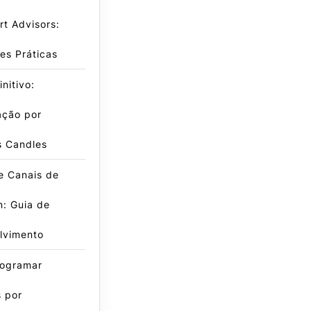
t Advisors:
es Práticas
nitivo:
ação por
s Candles
e Canais de
: Guia de
lvimento
ogramar
 por