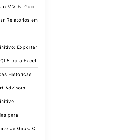
ão MQL5: Guia
ar Relatórios em
initivo: Exportar
QL5 para Excel
icas Históricas
t Advisors:
initivo
ias para
nto de Gaps: O