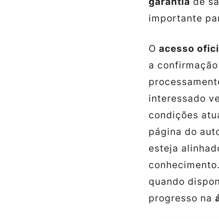
garantia
de sa
importante pa
O
acesso ofici
a confirmação
processament
interessado v
condições atu
página do aut
esteja alinhad
conhecimento
quando disponí
progresso na