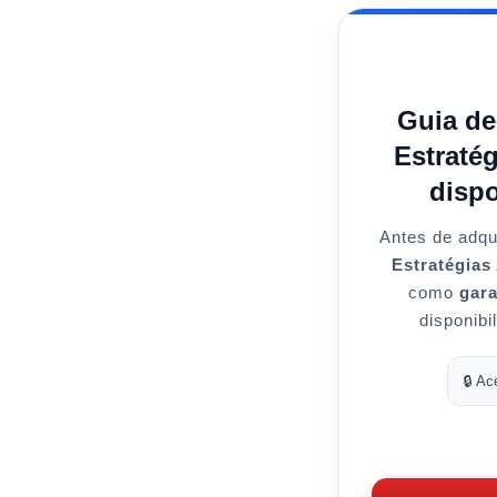
Guia de
Estraté
dispo
Antes de adqu
Estratégias
como
gara
disponibi
🔒 Ac