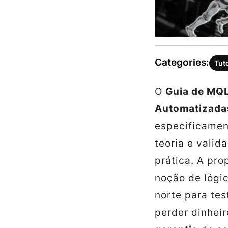
Categories:
Tut
O
Guia de MQL
Automatizada
especificamen
teoria e valid
prática. A pr
noção de lógi
norte para tes
perder dinheir