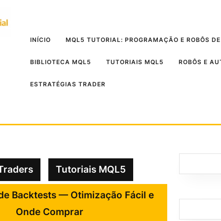
INÍCIO
MQL5 TUTORIAL: PROGRAMAÇÃO E ROBÔS DE
BIBLIOTECA MQL5
TUTORIAIS MQL5
ROBÔS E A
ESTRATÉGIAS TRADER
Traders
Tutoriais MQL5
e Backtests — Otimização Fácil e
Onde Comprar