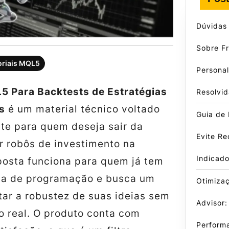
Dúvidas
Sobre F
oriais MQL5
Persona
5 Para Backtests de Estratégias
Resolvid
s
é um material técnico voltado
Guia de
te para quem deseja sair da
Evite Re
ar robôs de investimento na
Indicad
oposta funciona para quem já tem
ca de programação e busca um
Otimiza
tar a robustez de suas ideias sem
Advisor:
o real. O produto conta com
Perform