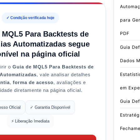
Automaç
✓ Condição verificada hoje
para Ger
 MQL5 Para Backtests de
PDF
gias Automatizadas segue
Guia Def
nível na página oficial
Dados M
irir o
Guia de MQL5 Para Backtests de
Estatíst
 Automatizadas
, vale analisar detalhes
ntia
,
forma de acesso
, avaliações e
em Exper
lidade diretamente na página oficial.
Guia Def
esso Oficial
✓ Garantia Disponível
Estratég
⚡ Liberação Imediata
Fechame