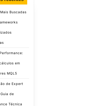
 Mais Buscadas
rameworks
lizados
as
 Performance:
cálculos em
ores MQL5
ção de Expert
 Guia de
ance Técnica