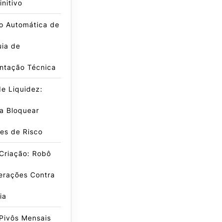
initivo
o Automática de
uia de
ntação Técnica
e Liquidez:
a Bloquear
es de Risco
Criação: Robô
erações Contra
ia
Pivôs Mensais