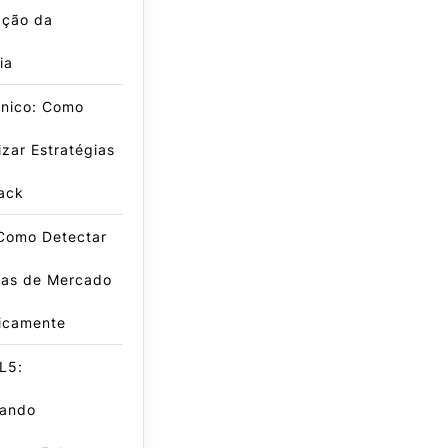
ação da
ia
cnico: Como
zar Estratégias
ack
 Como Detectar
has de Mercado
icamente
L5:
ando