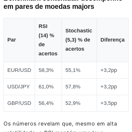
em pares de moedas majors
RSI
Stochastic
(14) %
Par
(5,3) % de
Diferença
de
acertos
acertos
EUR/USD
58,3%
55,1%
+3,2pp
USD/JPY
61,0%
57,8%
+3,2pp
GBP/USD
56,4%
52,9%
+3,5pp
Os números revelam que, mesmo em alta