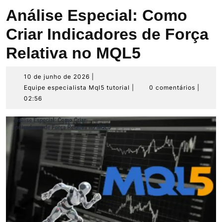
Análise Especial: Como
Criar Indicadores de Força
Relativa no MQL5
10
10 de junho de 2026
|
de
Equipe
Equipe especialista Mql5 tutorial
|
0 comentários
|
junho
especialista
02:56
de
Mql5
2026
tutorial