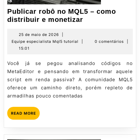
Publicar robô no MQL5 – como
Publicar
distribuir e monetizar
robô
no
25
25 de maio de 2026
|
de
Equipe
Equipe especialista Mql5 tutorial
|
0 comentários
|
MQL5
maio
especialista
15:01
–
de
Mql5
como
2026
tutorial
Você já se pegou analisando códigos no
distribuir
MetaEditor e pensando em transformar aquele
e
script em renda passiva? A comunidade MQL5
monetizar
oferece um caminho direto, porém repleto de
armadilhas pouco comentadas
READ
READ MORE
MORE