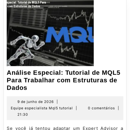
Análise Especial: Tutorial de MQL5
Para Trabalhar com Estruturas de
Análise
Dados
Especial:
Tutorial
9
9 de junho de 2026
|
de
Equipe
Equipe especialista Mql5 tutorial
|
0 comentários
|
de
junho
especialista
21:30
MQL5
de
Mql5
Para
2026
tutorial
Se você já tentou adaptar um Expert Advisor a