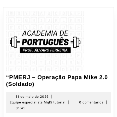
“PMERJ – Operação Papa Mike 2.0
“PMERJ
(Soldado)
–
Operação
11
11 de maio de 2026
|
de
Equipe
Equipe especialista Mql5 tutorial
|
0 comentários
|
Papa
maio
especialista
01:41
Mike
de
Mql5