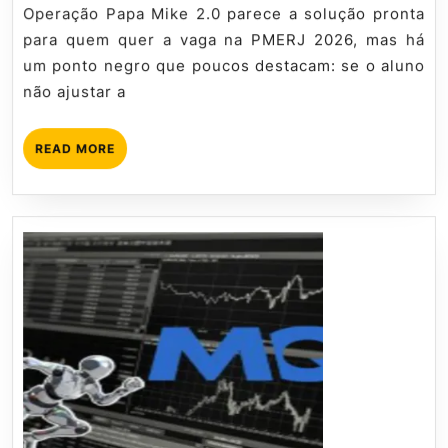
2.0
2026
tutorial
Operação Papa Mike 2.0 parece a solução pronta
(Soldado)
para quem quer a vaga na PMERJ 2026, mas há
um ponto negro que poucos destacam: se o aluno
não ajustar a
READ
READ MORE
MORE