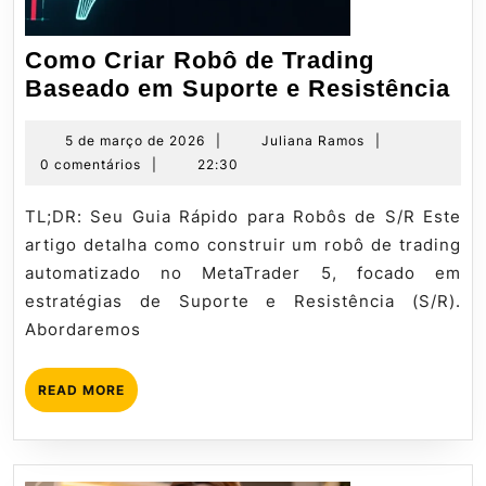
Como Criar Robô de Trading
Co
Baseado em Suporte e Resistência
Cr
Ro
5
Juliana
5 de março de 2026
|
Juliana Ramos
|
de
Ramos
0 comentários
|
22:30
de
março
Tr
de
TL;DR: Seu Guia Rápido para Robôs de S/R Este
Ba
2026
artigo detalha como construir um robô de trading
em
automatizado no MetaTrader 5, focado em
Su
estratégias de Suporte e Resistência (S/R).
e
Abordaremos
Re
READ
READ MORE
MORE