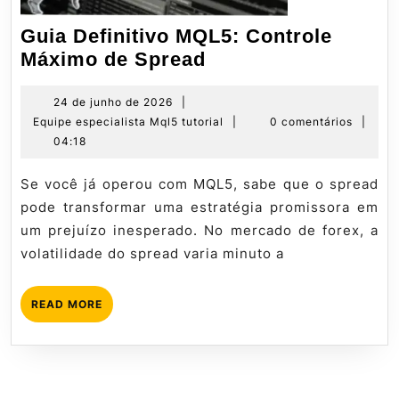
Guia Definitivo MQL5: Controle
Guia
Máximo de Spread
Definitivo
MQL5:
24
24 de junho de 2026
|
de
Equipe
Equipe especialista Mql5 tutorial
|
0 comentários
|
Controle
junho
especialista
04:18
Máximo
de
Mql5
de
2026
tutorial
Se você já operou com MQL5, sabe que o spread
Spread
pode transformar uma estratégia promissora em
um prejuízo inesperado. No mercado de forex, a
volatilidade do spread varia minuto a
READ
READ MORE
MORE