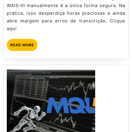
III
WAIS‑III manualmente é a única forma segura. Na
–
prática, isso desperdiça horas preciosas e ainda
Tabela
abre margem para erros de transcrição. Clique
Americana
aqui
e
Brasileira
READ
READ MORE
MORE