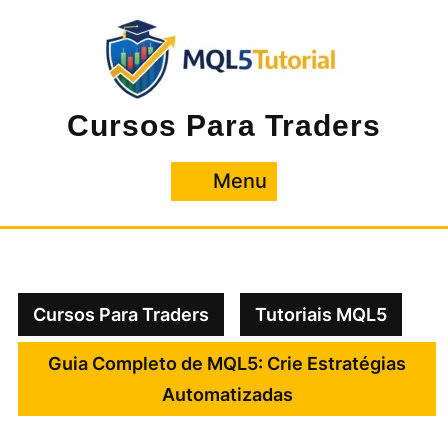
Pular
para
o
conteúdo
Cursos Para Traders
Menu
Menu
Cursos Para Traders
Tutoriais MQL5
Guia Completo de MQL5: Crie Estratégias
Automatizadas