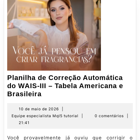
Planilha de Correção Automática
do WAIS-III – Tabela Americana e
Planilha
Brasileira
de
Correção
10
10 de maio de 2026
|
de
Equipe
Equipe especialista Mql5 tutorial
|
0 comentários
|
Automática
maio
especialista
21:41
do
de
Mql5
WAIS-
2026
tutorial
Você provavelmente já ouviu que corrigir o