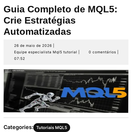
Guia Completo de MQL5:
Crie Estratégias
Automatizadas
26
26 de maio de 2026
|
de
Equipe
Equipe especialista Mql5 tutorial
|
0 comentários
|
maio
especialista
07:52
de
Mql5
2026
tutorial
Categories:
Tutoriais MQL5