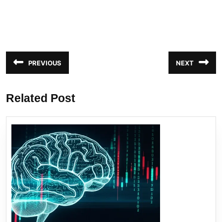
Navegação
PREVIOUS
NEXT
Post
Próximo
de
anterior:
post:
Post
Related Post