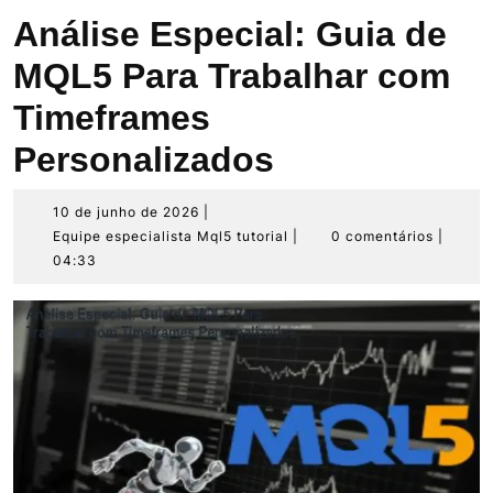
Análise Especial: Guia de
MQL5 Para Trabalhar com
Timeframes
Personalizados
10
10 de junho de 2026
|
de
Equipe
Equipe especialista Mql5 tutorial
|
0 comentários
|
junho
especialista
04:33
de
Mql5
2026
tutorial