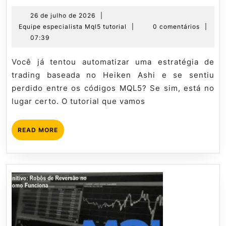
Usar
Heiken
26
26 de julho de 2026
|
de
Equipe
Equipe especialista Mql5 tutorial
|
0 comentários
|
Ashi
julho
especialista
07:39
no
de
Mql5
MQL5:
2026
tutorial
Você já tentou automatizar uma estratégia de
Guia
trading baseada no Heiken Ashi e se sentiu
Definitivo
perdido entre os códigos MQL5? Se sim, está no
lugar certo. O tutorial que vamos
READ
READ MORE
MORE