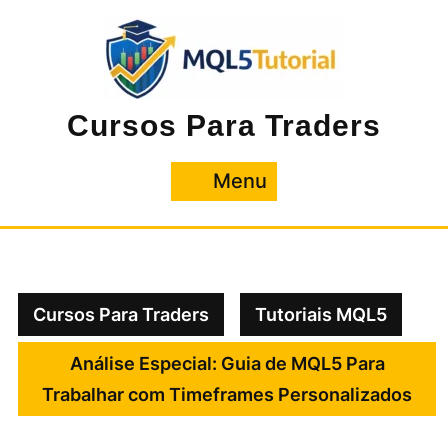
Pular
para
o
conteúdo
Cursos Para Traders
Menu
Menu
Cursos Para Traders
Tutoriais MQL5
Análise Especial: Guia de MQL5 Para
Trabalhar com Timeframes Personalizados