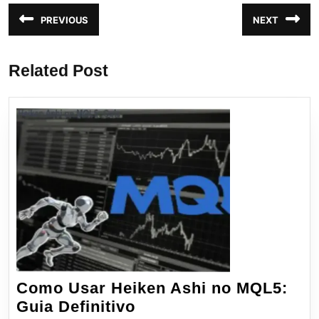
Navegação
PREVIOUS
NEXT
Post
Próximo
de
anterior:
post:
Post
Related Post
Como Usar Heiken Ashi no MQL5:
Como
Guia Definitivo