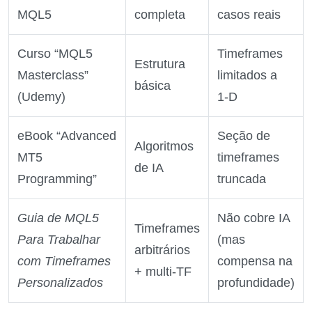
MQL5
completa
casos reais
Curso “MQL5
Timeframes
Estrutura
Masterclass”
limitados a
básica
(Udemy)
1‑D
eBook “Advanced
Seção de
Algoritmos
MT5
timeframes
de IA
Programming”
truncada
Guia de MQL5
Não cobre IA
Timeframes
Para Trabalhar
(mas
arbitrários
com Timeframes
compensa na
+ multi‑TF
Personalizados
profundidade)