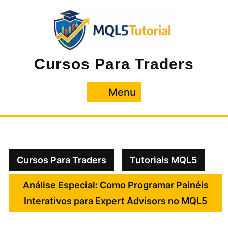
Pular
para
o
conteúdo
Cursos Para Traders
Menu
Menu
Cursos Para Traders
Tutoriais MQL5
Análise Especial: Como Programar Painéis
Interativos para Expert Advisors no MQL5