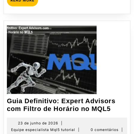
READ MORE
MORE
Guia Definitivo: Expert Advisors
Guia
com Filtro de Horário no MQL5
Definit
Expert
23
23 de junho de 2026
|
de
Equipe
Equipe especialista Mql5 tutorial
|
0 comentários
|
Adviso