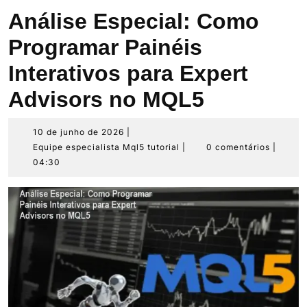
Análise Especial: Como
Programar Painéis
Interativos para Expert
Advisors no MQL5
10
10 de junho de 2026
|
de
Equipe
Equipe especialista Mql5 tutorial
|
0 comentários
|
junho
especialista
04:30
de
Mql5
2026
tutorial