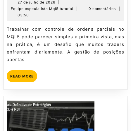
sobre
27
27 de julho de 2026
|
de
Equipe
Equipe especialista Mql5 tutorial
|
0 comentários
|
Controle
julho
especialista
03:50
de
de
Mql5
Ordens
2026
tutorial
Trabalhar com controle de ordens parciais no
Parciais
MQL5 pode parecer simples à primeira vista, mas
no
na prática, é um desafio que muitos traders
MQL5
enfrentam diariamente. A gestão de posições
abertas
READ
READ MORE
MORE