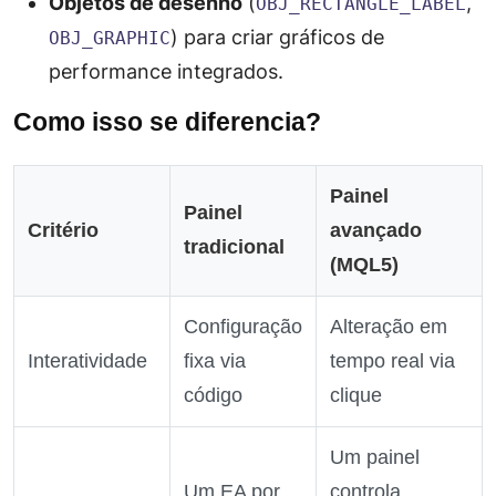
Objetos de desenho
(
,
OBJ_RECTANGLE_LABEL
) para criar gráficos de
OBJ_GRAPHIC
performance integrados.
Como isso se diferencia?
Painel
Painel
Critério
avançado
tradicional
(MQL5)
Configuração
Alteração em
Interatividade
fixa via
tempo real via
código
clique
Um painel
Um EA por
controla