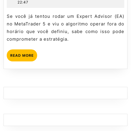
junho
especialista
22:47
com
de
Mql5
Filtro
2026
tutorial
Se você já tentou rodar um Expert Advisor (EA)
de
no MetaTrader 5 e viu o algoritmo operar fora do
Horári
horário que você definiu, sabe como isso pode
no
comprometer a estratégia.
MQL5
READ
READ MORE
MORE