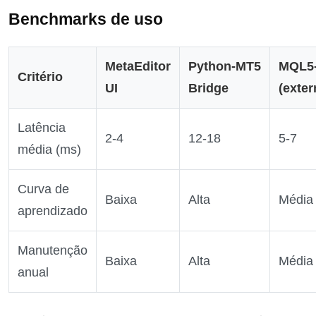
Benchmarks de uso
MetaEditor
Python‑MT5
MQL5‑
Critério
UI
Bridge
(exter
Latência
2‑4
12‑18
5‑7
média (ms)
Curva de
Baixa
Alta
Média
aprendizado
Manutenção
Baixa
Alta
Média
anual