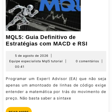
MQL5: Guia Definitivo de
MQL5:
Estratégias com MACD e RSI
Guia
Definitiv
5
5 de agosto de 2026
|
de
Equipe
Equipe especialista Mql5 tutorial
|
0 comentários
|
de
agosto
especialista
00:41
Estratég
de
Mql5
com
2026
tutorial
Programar um Expert Advisor (EA) que não seja
MACD
apenas um amontoado de linhas de código exige
e
entender a matemática por trás do movimento de
RSI
preço. Não basta saber a sintaxe
READ