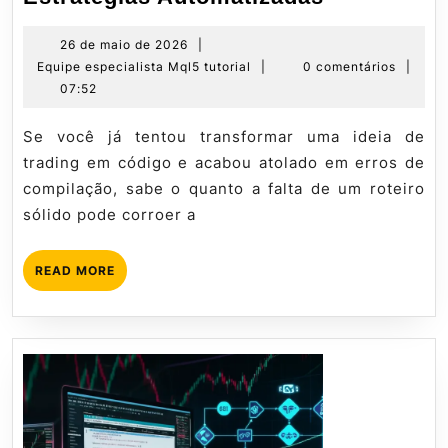
Completo
de
26
26 de maio de 2026
|
de
Equipe
Equipe especialista Mql5 tutorial
|
0 comentários
|
MQL5:
maio
especialista
07:52
Crie
de
Mql5
Estratégia
2026
tutorial
Se você já tentou transformar uma ideia de
Automatiz
trading em código e acabou atolado em erros de
compilação, sabe o quanto a falta de um roteiro
sólido pode corroer a
READ
READ MORE
MORE