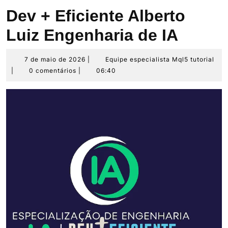
Dev + Eficiente Alberto
Luiz Engenharia de IA
7
Equ
7 de maio de 2026
|
Equipe especialista Mql5 tutorial
de
esp
|
0 comentários
|
06:40
maio
Mq
de
tut
2026