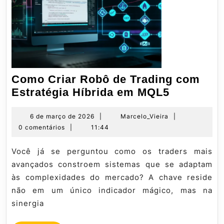
Como Criar Robô de Trading com
Como
Estratégia Híbrida em MQL5
Criar
Robô
6
Marcelo_Vieira
6 de março de 2026
|
Marcelo_Vieira
|
de
0 comentários
|
11:44
de
março
Trading
de
Você já se perguntou como os traders mais
com
2026
avançados constroem sistemas que se adaptam
Estratégi
às complexidades do mercado? A chave reside
Híbrida
não em um único indicador mágico, mas na
em
sinergia
MQL5