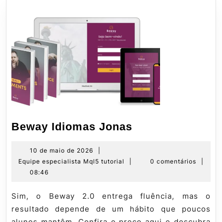
Beway
Beway Idiomas Jonas
Idiomas
Jonas
10
10 de maio de 2026
|
de
Equipe
Equipe especialista Mql5 tutorial
|
0 comentários
|
maio
especialista
08:46
de
Mql5
2026
tutorial
Sim, o Beway 2.0 entrega fluência, mas o
resultado depende de um hábito que poucos
alunos mantêm. Confira o preço aqui e descubra