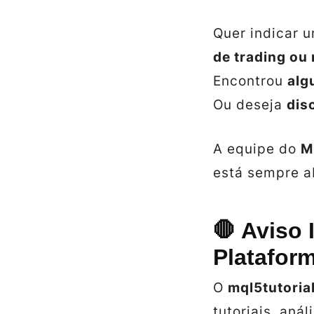
Quer indicar 
de trading ou
Encontrou
alg
Ou deseja
dis
A equipe do
M
está sempre ab
🛑 Aviso
Platafor
O
mql5tutoria
tutoriais, aná