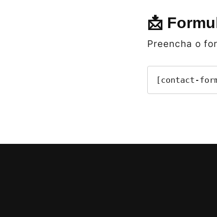
📩 Formu
Preencha o for
[contact-for