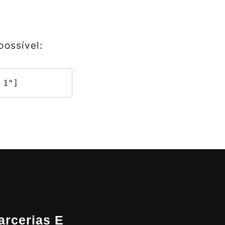
possível:
 1"]
arcerias E