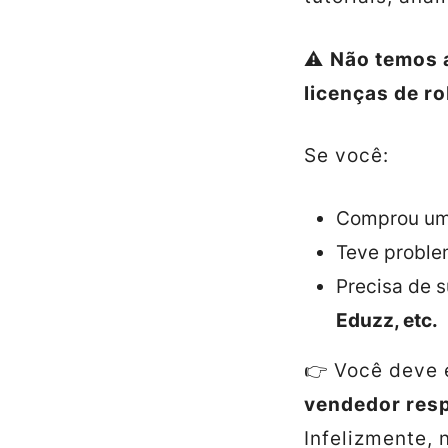
⚠️
Não temos 
licenças de r
Se você:
Comprou u
Teve probl
Precisa de 
Eduzz, etc.
👉 Você deve 
vendedor resp
Infelizmente,