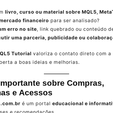
um
livro, curso ou material sobre MQL5, Meta
 mercado financeiro
para ser analisado?
um erro no site
, link quebrado ou conteúdo d
cutir uma parceria, publicidade ou colaboraç
QL5 Tutorial
valoriza o contato direto com 
erta a boas ideias e melhorias.
 Importante sobre Compras,
mas e Acessos
l.com.br
é um portal
educacional e informat
lises e recomendações.