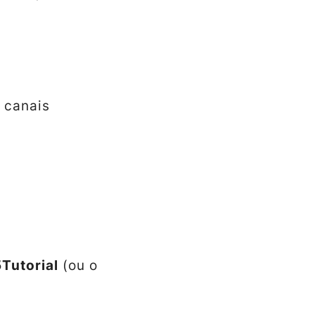
s canais
utorial
(ou o