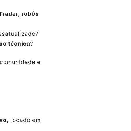
Trader, robôs
esatualizado?
ão técnica
?
a comunidade e
ivo
, focado em