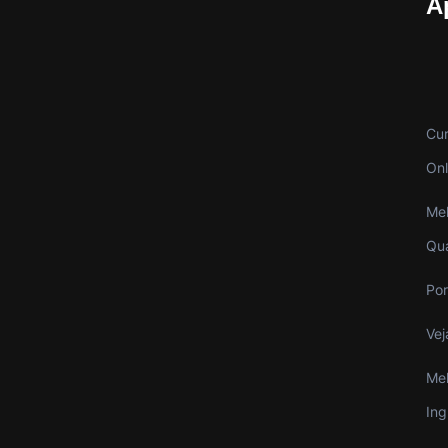
A
Cur
Onl
Mel
Qu
Por
Vej
Mel
Ing