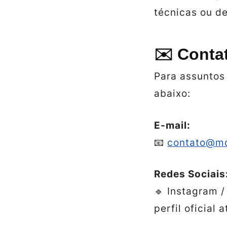
técnicas ou d
✉️ Contat
Para assunto
abaixo:
E-mail:
📧
contato@mq
Redes Sociais
🔹 Instagram /
perfil oficial a