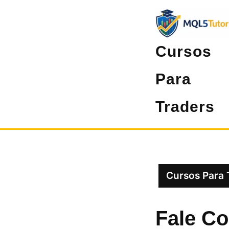
Pular
para
o
Cursos
conteúdo
Para
Traders
Cursos Para 
Fale C