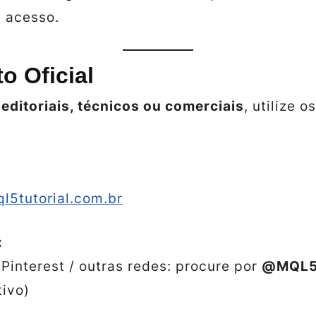
e acesso.
o Oficial
s
editoriais, técnicos ou comerciais
, utilize o
l5tutorial.com.br
:
 Pinterest / outras redes: procure por
@MQL5T
tivo)