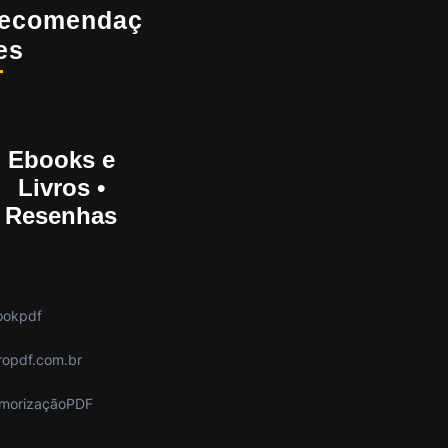
ecomendaç
es
Ebooks e
Livros •
Resenhas
ookpdf
ropdf.com.br
morizaçãoPDF