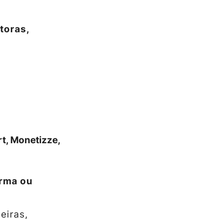
toras,
t, Monetizze,
orma ou
eiras,