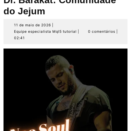
Dr. Barakat: Comunidade
do Jejum
11
11 de maio de 2026
|
de
Equipe
Equipe especialista Mql5 tutorial
|
0 comentários
|
maio
especialista
02:41
de
Mql5
2026
tutorial