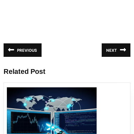
Navegação
PREVIOUS
NEXT
Post
Próximo
de
anterior:
post:
Post
Related Post