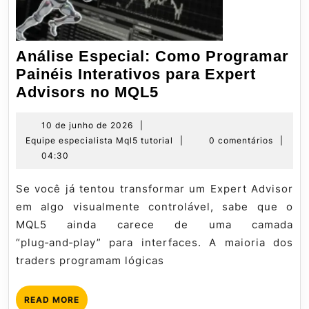
Análise Especial: Como Programar
Painéis Interativos para Expert
Análise
Advisors no MQL5
Especial:
Como
10
10 de junho de 2026
|
de
Equipe
Equipe especialista Mql5 tutorial
|
0 comentários
|
Programar
junho
especialista
04:30
Painéis
de
Mql5
Interativos
2026
tutorial
Se você já tentou transformar um Expert Advisor
para
em algo visualmente controlável, sabe que o
Expert
MQL5 ainda carece de uma camada
Advisors
“plug‑and‑play” para interfaces. A maioria dos
no
traders programam lógicas
MQL5
READ
READ MORE