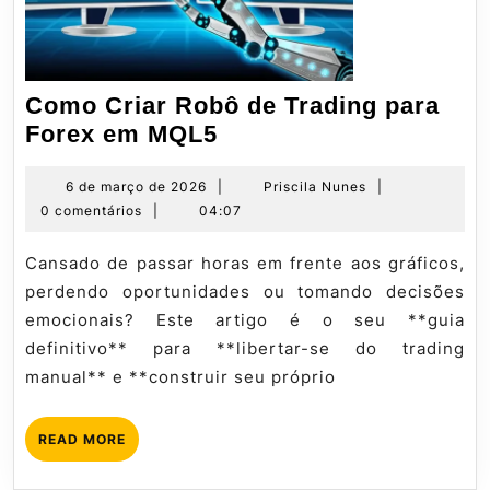
Como Criar Robô de Trading para
Como
Forex em MQL5
Criar
Robô
6
Priscila
6 de março de 2026
|
Priscila Nunes
|
de
Nunes
0 comentários
|
04:07
de
março
Trading
de
Cansado de passar horas em frente aos gráficos,
para
2026
perdendo oportunidades ou tomando decisões
Forex
emocionais? Este artigo é o seu **guia
em
definitivo** para **libertar-se do trading
MQL5
manual** e **construir seu próprio
READ
READ MORE
MORE