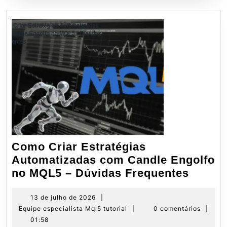
Como Criar Estratégias
Automatizadas com Candle Engolfo
Como
no MQL5 – Dúvidas Frequentes
Criar
Estrat
13
13 de julho de 2026
|
de
Equipe
Equipe especialista Mql5 tutorial
|
0 comentários
|
Autom
julho
especialista
01:58
com