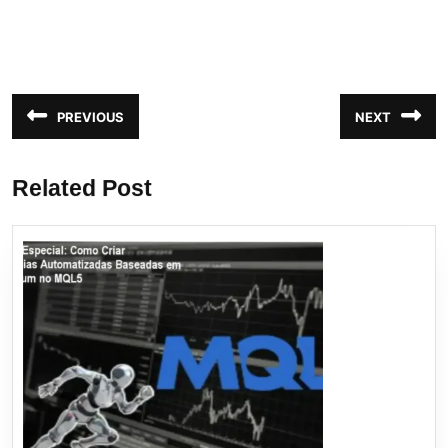
Navegação
PREVIOUS
NEXT
Post
Próximo
de
anterior:
post:
Post
Related Post