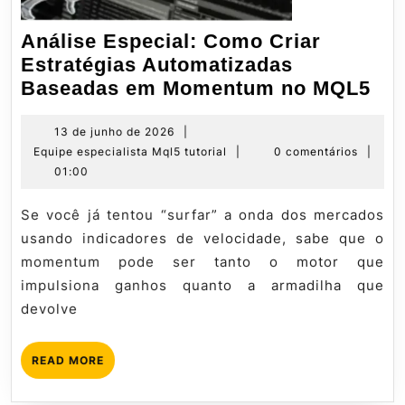
Análise Especial: Como Criar
Estratégias Automatizadas
Aná
Baseadas em Momentum no MQL5
Esp
Co
13
13 de junho de 2026
|
de
Equipe
Equipe especialista Mql5 tutorial
|
0 comentários
|
Cri
junho
especialista
01:00
Est
de
Mql5
Aut
2026
tutorial
Se você já tentou “surfar” a onda dos mercados
Ba
usando indicadores de velocidade, sabe que o
em
momentum pode ser tanto o motor que
Mo
impulsiona ganhos quanto a armadilha que
no
devolve
MQ
READ
READ MORE
MORE