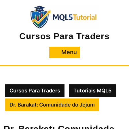
Pular
para
o
conteúdo
Cursos Para Traders
Menu
Menu
Cursos Para Traders
Tutoriais MQL5
Dr. Barakat: Comunidade do Jejum