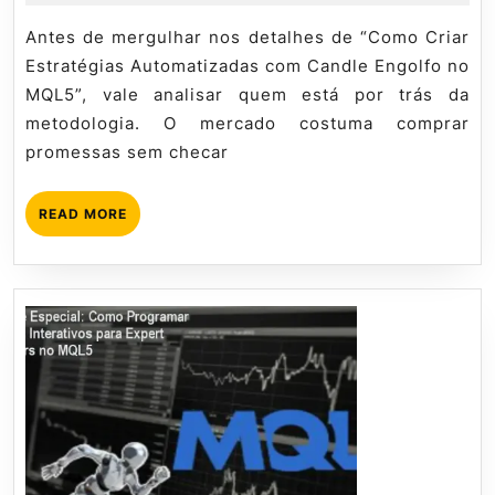
de
Mql5
Candl
2026
tutorial
Antes de mergulhar nos detalhes de “Como Criar
Engolf
Estratégias Automatizadas com Candle Engolfo no
no
MQL5”, vale analisar quem está por trás da
MQL5
metodologia. O mercado costuma comprar
–
promessas sem checar
Dúvid
Freque
READ
READ MORE
MORE