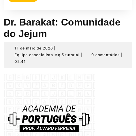
MORE
Dr. Barakat: Comunidade
do Jejum
11
11 de maio de 2026
|
de
Equipe
Equipe especialista Mql5 tutorial
|
0 comentários
|
maio
especialista
02:41
de
Mql5
2026
tutorial