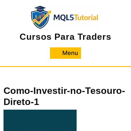
Pular
para
o
conteúdo
Cursos Para Traders
Menu
Menu
Como-Investir-no-Tesouro-
Direto-1