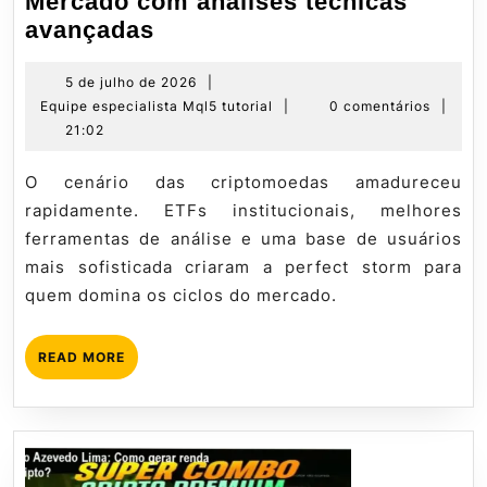
Mercado com análises técnicas
Mestres
avançadas
do
Bitcoin
5
5 de julho de 2026
|
de
Equipe
Equipe especialista Mql5 tutorial
|
0 comentários
|
3.0
julho
especialista
21:02
–
de
Mql5
Domine
2026
tutorial
O cenário das criptomoedas amadureceu
o
rapidamente. ETFs institucionais, melhores
Mercado
ferramentas de análise e uma base de usuários
com
mais sofisticada criaram a perfect storm para
análises
quem domina os ciclos do mercado.
técnicas
avançadas
READ
READ MORE
MORE