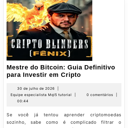
Mestre do Bitcoin: Guia Definitivo
Mestre
para Investir em Cripto
do
Bitcoin:
30
30 de julho de 2026
|
de
Equipe
Equipe especialista Mql5 tutorial
|
0 comentários
|
Guia
julho
especialista
00:44
Definitivo
de
Mql5
para
2026
tutorial
Se você já tentou aprender criptomoedas
Investir
sozinho, sabe como é complicado filtrar o
em