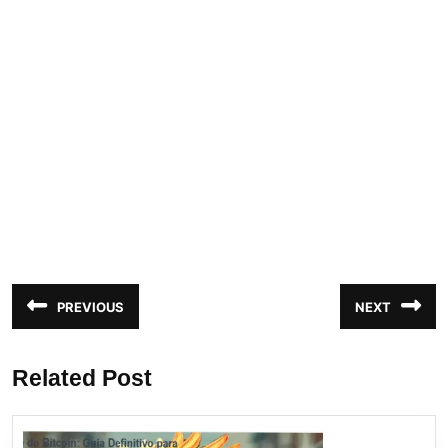
Navegação
PREVIOUS
NEXT
Post
Próximo
de
anterior:
post:
Post
Related Post