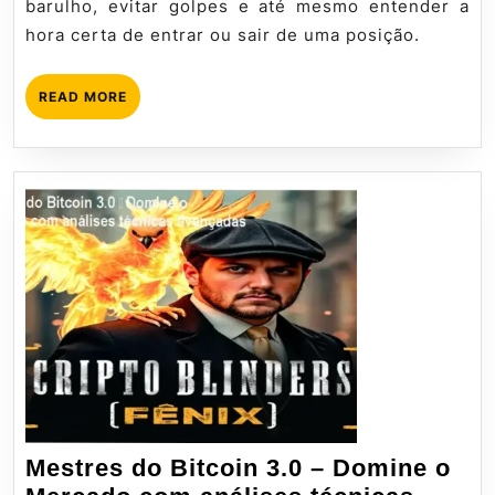
barulho, evitar golpes e até mesmo entender a
Cripto
hora certa de entrar ou sair de uma posição.
READ
READ MORE
MORE
Mestres do Bitcoin 3.0 – Domine o