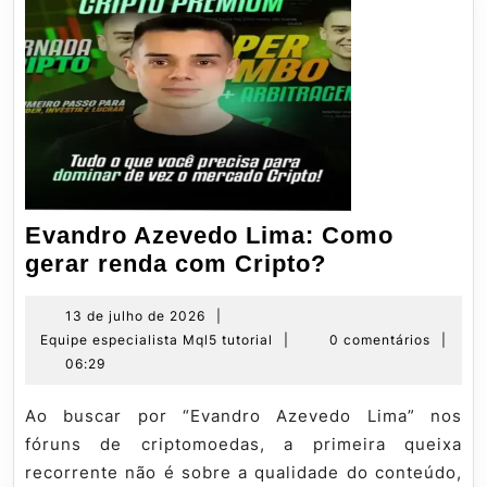
Evandro Azevedo Lima: Como
Evandro
gerar renda com Cripto?
Azevedo
Lima:
13
13 de julho de 2026
|
de
Equipe
Equipe especialista Mql5 tutorial
|
0 comentários
|
Como
julho
especialista
06:29
gerar
de
Mql5
renda
2026
tutorial
Ao buscar por “Evandro Azevedo Lima” nos
com
fóruns de criptomoedas, a primeira queixa
Cripto?
recorrente não é sobre a qualidade do conteúdo,