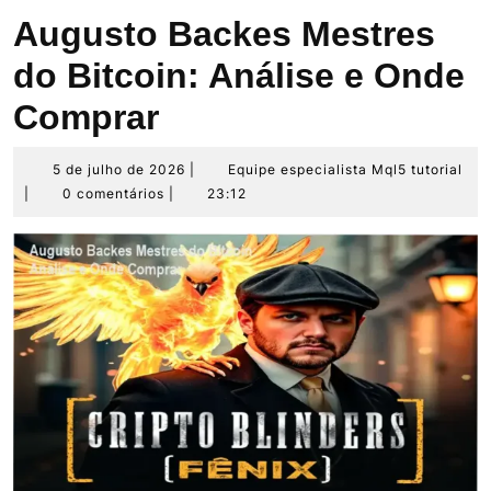
Augusto Backes Mestres
do Bitcoin: Análise e Onde
Comprar
5
Eq
5 de julho de 2026
|
Equipe especialista Mql5 tutorial
de
esp
|
0 comentários
|
23:12
julho
Mq
de
tut
2026