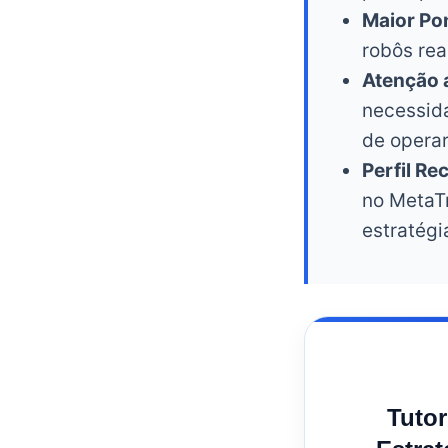
Maior Pon
robôs rea
Atenção 
necessid
de operar
Perfil R
no MetaT
estratégi
Tutor