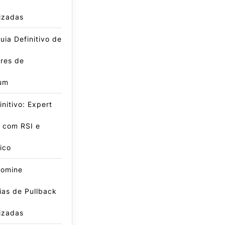
izadas
ia Definitivo de
res de
um
initivo: Expert
 com RSI e
ico
omine
ias de Pullback
izadas