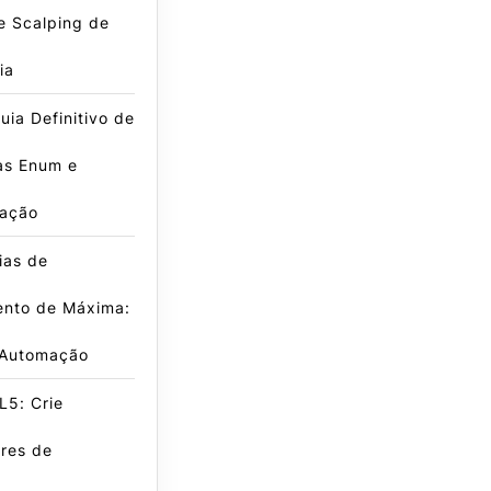
e Scalping de
ia
ia Definitivo de
as Enum e
ação
ias de
nto de Máxima:
 Automação
L5: Crie
res de