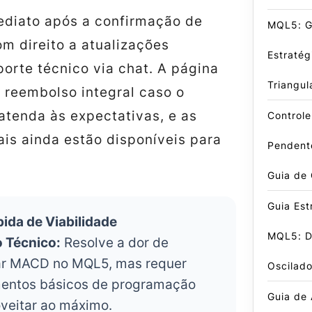
ediato após a confirmação de
MQL5: G
m direito a atualizações
Estraté
uporte técnico via chat. A página
Triangul
e reembolso integral caso o
atenda às expectativas, e as
Control
is ainda estão disponíveis para
Pendent
Guia de
Guia Est
pida de Viabilidade
MQL5: D
o Técnico:
Resolve a dor de
r MACD no MQL5, mas requer
Oscilado
entos básicos de programação
Guia de
veitar ao máximo.