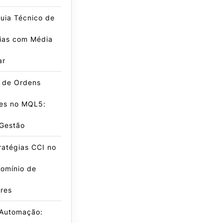
uia Técnico de
gias com Média
ar
e de Ordens
es no MQL5:
 Gestão
ratégias CCI no
omínio de
res
 Automação: