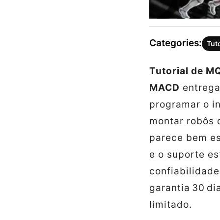
Categories:
Tut
Tutorial de M
MACD
entrega
programar o i
montar robôs 
parece bem es
e o suporte es
confiabilidade
garantia 30 di
limitado.