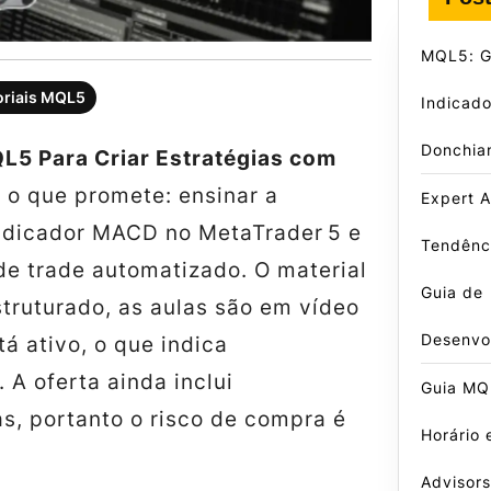
MQL5: Gu
oriais MQL5
Indicado
Donchia
QL5 Para Criar Estratégias com
 o que promete: ensinar a
Expert A
ndicador MACD no MetaTrader 5 e
Tendênci
de trade automatizado. O material
Guia de
truturado, as aulas são em vídeo
Desenvo
tá ativo, o que indica
. A oferta ainda inclui
Guia MQL
as, portanto o risco de compra é
Horário 
Advisors