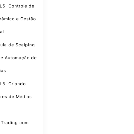
L5: Controle de
nâmico e Gestão
al
uia de Scalping
 e Automação de
ias
L5: Criando
ores de Médias
 Trading com