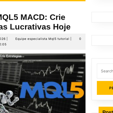
 MQL5 MACD: Crie
as Lucrativas Hoje
30
Equipe
2026
|
Equipe especialista Mql5 tutorial
|
0
de
especialista
2:05
maio
Mql5
de
tutorial
2026
Search
for:
Post