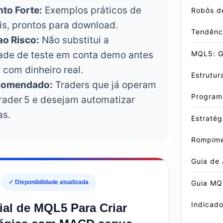
to Forte:
Exemplos práticos de
Robôs d
is, prontos para download.
Tendênc
ao Risco:
Não substitui a
MQL5: Gu
ade de teste em conta demo antes
 com dinheiro real.
Estrutur
ecomendado:
Traders que já operam
Program
rader 5 e desejam automatizar
as.
Estratég
Rompime
Guia de
Guia MQ
✓ Disponibilidade atualizada
Indicado
ial de MQL5 Para Criar