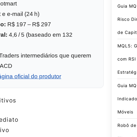
otmart
Guia MQ
e e‑mail (24 h)
Risco Di
ço:
R$ 197 – R$ 297
de Capit
al:
4,6 / 5 (baseado em 132
MQL5: G
Traders intermediários que querem
com RSI
MACD
Estratég
gina oficial do produtor
Guia MQ
Indicad
itivos
Móveis
ediato
Robô de
ivo