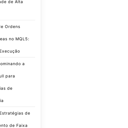
dade de Alta
de Ordens
neas no MQL5:
 Execução
ominando a
ll para
ias de
ia
Estratégias de
nto de Faixa