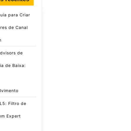
ia para Criar
res de Canal
n
dvisors de
a de Baixa:
lvimento
5: Filtro de
em Expert