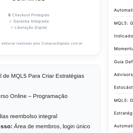
Automat
🔒 Checkout Protegido
✓ Garantia Integrada
MQL5: Gu
⚡ Liberação Digital
Indicado
editorial realizado pelo ComprasDigitais.com.br
Moment
Guia Def
Advisors
l de MQL5 Para Criar Estratégias
Estocást
rso Online – Programação
MQL5: D
Estratég
ias reembolso integral
Automat
esso:
Área de membros, login único