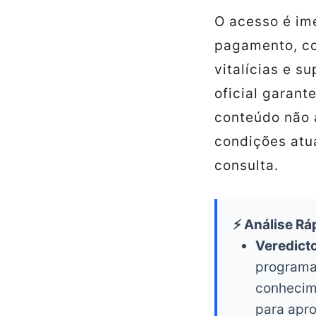
O acesso é im
pagamento, co
vitalícias e s
oficial garant
conteúdo não 
condições atua
consulta.
⚡ Análise Rá
Veredict
programa
conhecim
para apro