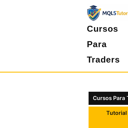
Pular
para
o
Cursos
conteúdo
Para
Traders
Cursos Para 
Tutoria