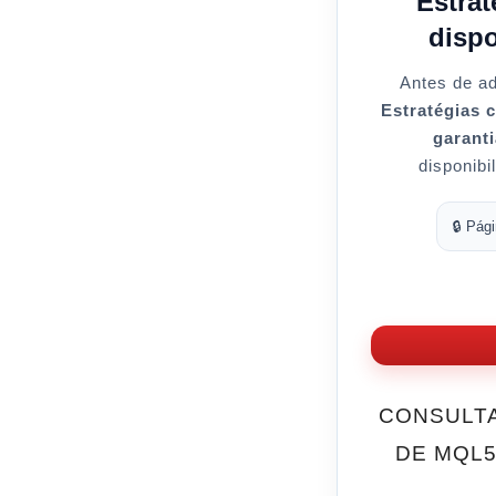
Estra
dispo
Antes de ad
Estratégias
garanti
disponibi
🔒 Pág
CONSULTA
DE MQL5