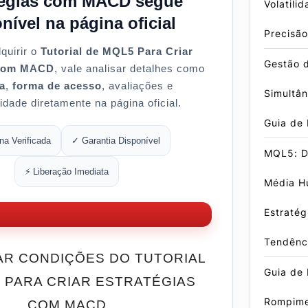
tégias com MACD segue
Volatili
nível na página oficial
Precisão
quirir o
Tutorial de MQL5 Para Criar
Gestão 
 com MACD
, vale analisar detalhes como
a
,
forma de acesso
, avaliações e
Simultâ
lidade diretamente na página oficial.
Guia de
ina Verificada
✓ Garantia Disponível
MQL5: D
⚡ Liberação Imediata
Média Hu
Estratég
Tendênc
R CONDIÇÕES DO TUTORIAL
Guia de 
 PARA CRIAR ESTRATÉGIAS
Rompime
COM MACD