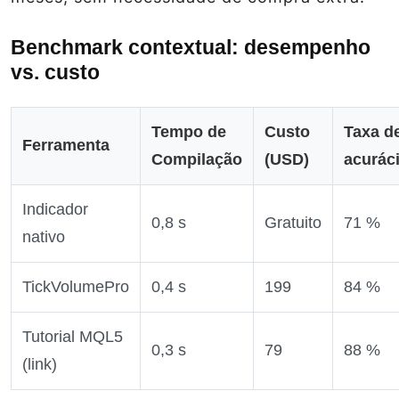
Benchmark contextual: desempenho
vs. custo
Tempo de
Custo
Taxa d
Ferramenta
Compilação
(USD)
acurác
Indicador
0,8 s
Gratuito
71 %
nativo
TickVolumePro
0,4 s
199
84 %
Tutorial MQL5
0,3 s
79
88 %
(link)