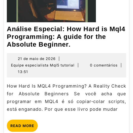
Análise Especial: How Hard is Mql4
Programming: A guide for the
Análise
Absolute Beginner.
Especial:
How
21
21 de maio de 2026
|
de
Equipe
Equipe especialista Mql5 tutorial
|
0 comentários
|
Hard
maio
especialista
13:51
is
de
Mql5
Mql4
2026
tutorial
How Hard Is MQL4 Programming? A Reality Check
Programming:
for Absolute Beginners Se você acha que
A
programar em MQL4 é só copiar‑colar scripts,
guide
está enganado. Por que esse livro pode mudar
for
the
READ
READ MORE
Absolute
MORE