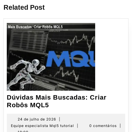
Post
Related Post
Dúvidas Mais Buscadas: Criar
Dúvidas
Robôs MQL5
Mais
Buscadas:
24
24 de julho de 2026
|
de
Equipe
Equipe especialista Mql5 tutorial
|
0 comentários
|
Criar
julho
especialista