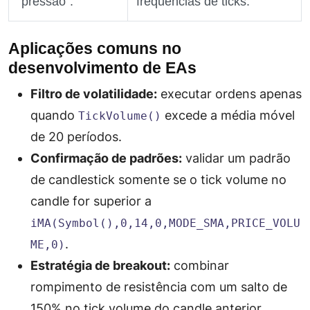
“pressão”.
frequências de ticks.
Aplicações comuns no
desenvolvimento de EAs
Filtro de volatilidade:
executar ordens apenas
quando
excede a média móvel
TickVolume()
de 20 períodos.
Confirmação de padrões:
validar um padrão
de candlestick somente se o tick volume no
candle for superior a
iMA(Symbol(),0,14,0,MODE_SMA,PRICE_VOLU
.
ME,0)
Estratégia de breakout:
combinar
rompimento de resistência com um salto de
150% no tick volume do candle anterior.