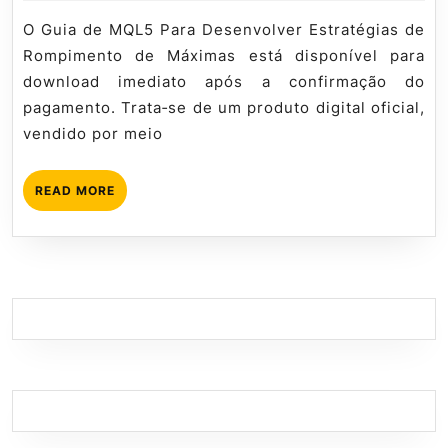
de
Mql5
oficial?
2026
tutorial
O Guia de MQL5 Para Desenvolver Estratégias de
Rompimento de Máximas está disponível para
download imediato após a confirmação do
pagamento. Trata‑se de um produto digital oficial,
vendido por meio
READ
READ MORE
MORE