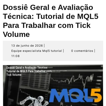
Dossiê Geral e Avaliação
Técnica: Tutorial de MQL5
Para Trabalhar com Tick
Volume
13
13 de junho de 2026
|
de
Equipe
Equipe especialista Mql5 tutorial
|
0 comentários
|
junho
especialista
11:08
de
Mql5
2026
tutorial