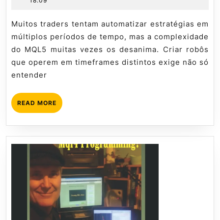
18:09
Robôs
de
Mql5
MQL5
2026
tutorial
Muitos traders tentam automatizar estratégias em
múltiplos períodos de tempo, mas a complexidade
do MQL5 muitas vezes os desanima. Criar robôs
que operem em timeframes distintos exige não só
entender
READ
READ MORE
MORE