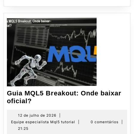
Beginner.
Guia MQL5 Breakout: Onde baixar
Guia
oficial?
MQL5
Breakout:
12
12 de julho de 2026
|
de
Equipe
Equipe especialista Mql5 tutorial
|
0 comentários
|
Onde
julho
especialista
21:25
baixar