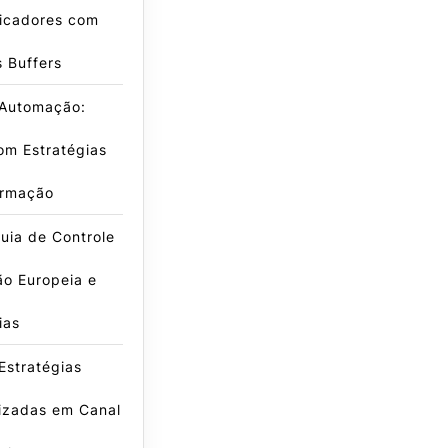
dicadores com
s Buffers
 Automação:
om Estratégias
irmação
uia de Controle
ão Europeia e
ias
Estratégias
izadas em Canal