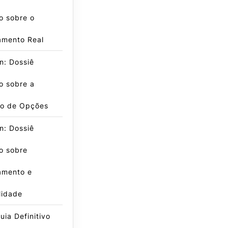
o sobre o
amento Real
n: Dossiê
o sobre a
o de Opções
n: Dossiê
o sobre
amento e
lidade
ia Definitivo