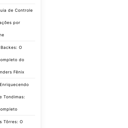
uia de Controle
ações por
me
 Backes: O
Completo do
inders Fênix
 Enriquecendo
e Tondimas:
Completo
s Tôrres: O