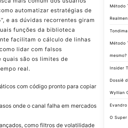
usca mais comum dos usuários
Método 
como automatizar estratégias de
Realmen
”, e as dúvidas recorrentes giram
uais funções da biblioteca
Tondima
te facilitam o cálculo de linhas
Método 
 como lidar com falsos
mesmo?
 quais são os limites de
Insider 
empo real.
Dossiê 
áticos com código pronto para copiar
Wyllian 
Evandro
casos onde o canal falha em mercados
O Super
nçados, como filtros de volatilidade