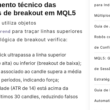
ento técnico das
para In
as de breakout em MQL5
Múltiplo
utiliza objetos
Guia de
para traçar linhas superiores
rend
Robôs c
 lógica de breakout verifica:
de Conf
tick ultrapassa a linha superior
MQL5: G
 alta) ou inferior (breakout de baixa);
de Sess
 associado ao candle supera a média
Estratég
períodos, indicando força;
idade (ATR de 14) está acima da
Guia de 
timos 30 candles, reduzindo falsos
Automat