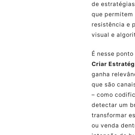
de estratégia
que permitem i
resistência e
visual e algor
É nesse ponto
Criar Estraté
ganha relevânc
que são canai
– como codifi
detectar um b
transformar e
ou venda dent