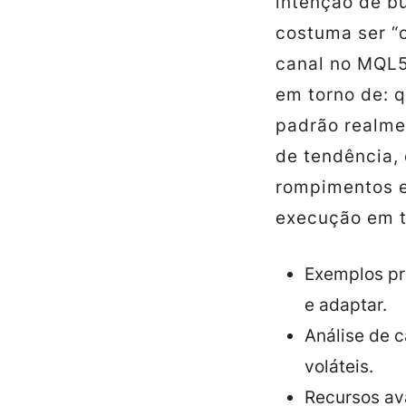
intenção de b
costuma ser “
canal no MQL5
em torno de: q
padrão realmen
de tendência,
rompimentos e
execução em t
Exemplos pr
e adaptar.
Análise de 
voláteis.
Recursos ava