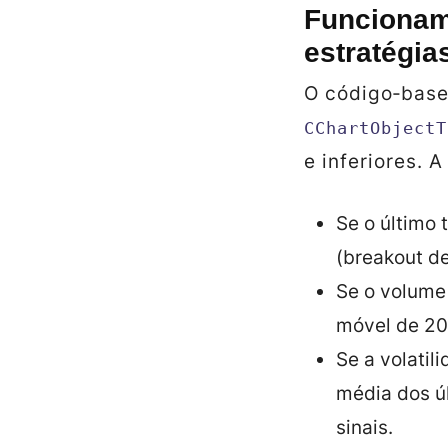
Funcionam
estratégi
O código‑base 
CChartObjectT
e inferiores. A
Se o último 
(breakout de
Se o volume
móvel de 20 
Se a volatil
média dos úl
sinais.