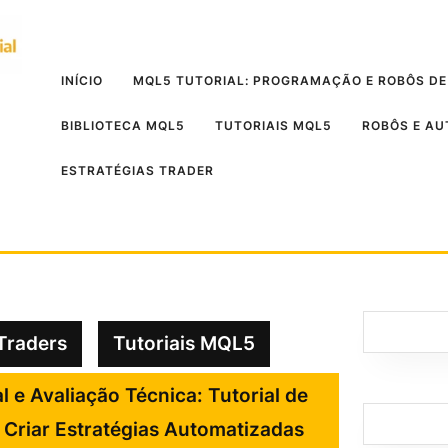
INÍCIO
MQL5 TUTORIAL: PROGRAMAÇÃO E ROBÔS DE
BIBLIOTECA MQL5
TUTORIAIS MQL5
ROBÔS E A
ESTRATÉGIAS TRADER
Traders
Tutoriais MQL5
l e Avaliação Técnica: Tutorial de
Criar Estratégias Automatizadas