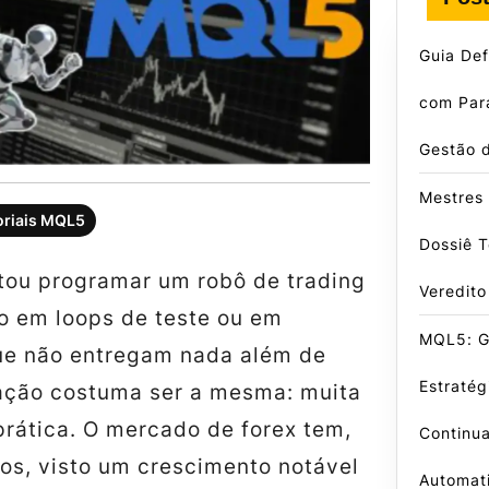
Guia Def
com Par
Gestão 
Mestres 
oriais MQL5
Dossiê T
ntou programar um robô de trading
Veredito
o em loops de teste ou em
MQL5: G
ue não entregam nada além de
Estratég
tração costuma ser a mesma: muita
prática. O mercado de forex tem,
Continu
os, visto um crescimento notável
Automat