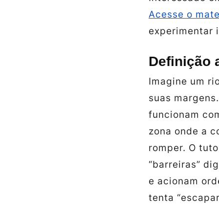
Acesse o mate
experimentar 
Definição 
Imagine um rio
suas margens
funcionam com
zona onde a c
romper. O tut
“barreiras” di
e acionam ord
tenta “escapar