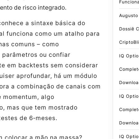
Funcion
nto de risco integrado.
Augusto
conhece a sintaxe básica do
Dossiê 
ial funciona como um atalho para
CriptoBl
lhas comuns – como
r parâmetros ou confiar
IQ Optio
e em backtests sem considerar
Complet
quiser aprofundar, há um módulo
Downloa
lora a combinação de canais com
IQ Optio
e momentum, algo
ivo, mas que tem mostrado
Complet
testes de 6‑meses.
Downloa
IQ Optio
m colocar a mão na massa?