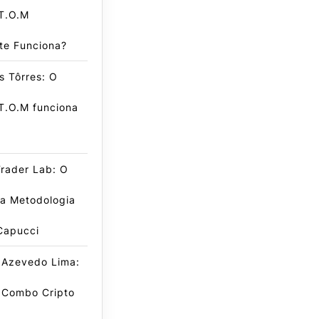
T.O.M
te Funciona?
s Tôrres: O
T.O.M funciona
Trader Lab: O
da Metodologia
Capucci
 Azevedo Lima:
 Combo Cripto