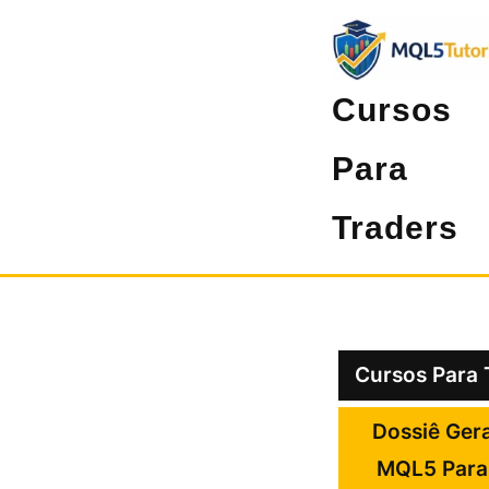
Pular
para
o
Cursos
conteúdo
Para
Traders
Cursos Para 
Dossiê Gera
MQL5 Para 