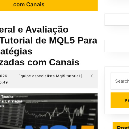
com Canais
ral e Avaliação
 Tutorial de MQL5 Para
ratégias
zadas com Canais
14
Equipe
2026
|
Equipe especialista Mql5 tutorial
|
0
Search
de
especialista
5:49
for:
junho
Mql5
de
tutorial
2026
Post