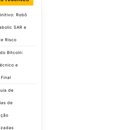
initivo: Robô
abolic SAR e
de Risco
do Bitcoin:
écnico e
 Final
uia de
ias de
ação
izadas