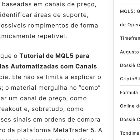
s baseadas em canais de preço,
MQL5: G
dentificar áreas de suporte,
de Oper
 possíveis rompimentos de forma
itmicamente repeti­vel.
Timefra
Augusto
 que o
Tutorial de MQL5 para
Dossiê 
gias Automatizadas com Canais
ia. Ele não se limita a explicar o
CriptoBl
s; o material mergulha no “como”
Fórmula
car um canal de preço, como
Online d
reakout e, sobretudo, como
sses sinais em ordens de compra
Dossiê 
ro da plataforma MetaTrader 5. A
Tondima