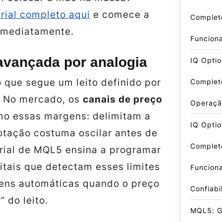
rial completo aqui
e comece a
Complet
imediatamente.
Funcion
avançada por analogia
IQ Optio
 que segue um leito definido por
Complet
. No mercado, os
canais de preço
Operaçã
o essas margens: delimitam a
IQ Optio
otação costuma oscilar antes de
Complet
orial de MQL5 ensina a programar
gitais que detectam esses limites
Funcion
ens automáticas quando o preço
Confiabi
” do leito.
MQL5: Gu