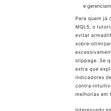
e gerenciame
Para quem já 
MQL5, o tutor
evitar armadi
sobre‑otimiza
excessivament
slippage. Se 
extra que exp
indicadores d
contra‑intuit
melhorias em 
Interessado e