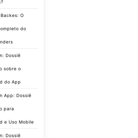
a?
 Backes: O
Completo do
inders
n: Dossiê
o sobre o
d do App
n App: Dossiê
o para
d e Uso Mobile
n: Dossiê