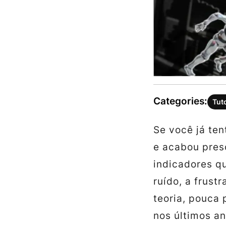
Categories:
Tut
Se você já te
e acabou pres
indicadores q
ruído, a frus
teoria, pouca 
nos últimos an