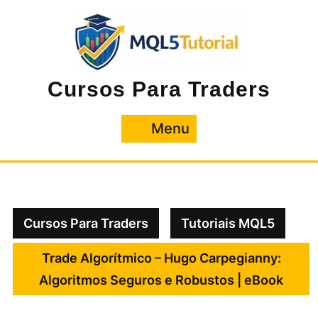
Pular
para
o
conteúdo
Cursos Para Traders
Menu
Menu
Cursos Para Traders
Tutoriais MQL5
Trade Algorítmico – Hugo Carpegianny:
Algoritmos Seguros e Robustos | eBook