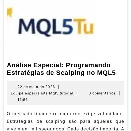
Análise Especial: Programando
Anál
Estratégias de Scalping no MQL5
Espe
Pro
22
22 de maio de 2026
|
de
Equipe
Equipe especialista Mql5 tutorial
|
0 comentários
|
Estr
maio
especialista
17:56
de
de
Mql5
Scal
2026
tutorial
O mercado financeiro moderno exige velocidade.
no
Estratégias de scalping são para aqueles que
MQL
vivem em milissegundos. Cada decisão importa. A