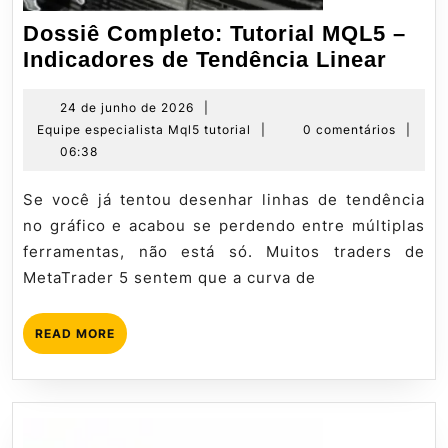
Dossiê Completo: Tutorial MQL5 –
Doss
Indicadores de Tendência Linear
Comp
Tutor
24
24 de junho de 2026
|
de
Equipe
Equipe especialista Mql5 tutorial
|
0 comentários
|
MQL
junho
especialista
06:38
–
de
Mql5
Indic
2026
tutorial
Se você já tentou desenhar linhas de tendência
de
no gráfico e acabou se perdendo entre múltiplas
Tend
ferramentas, não está só. Muitos traders de
Linea
MetaTrader 5 sentem que a curva de
READ
READ MORE
MORE