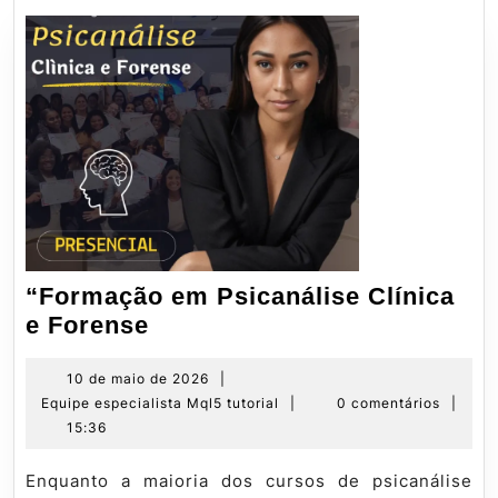
“Formação em Psicanálise Clínica
“Formação
e Forense
em
Psicanálise
10
10 de maio de 2026
|
de
Equipe
Equipe especialista Mql5 tutorial
|
0 comentários
|
Clínica
maio
especialista
15:36
e
de
Mql5
Forense
2026
tutorial
Enquanto a maioria dos cursos de psicanálise