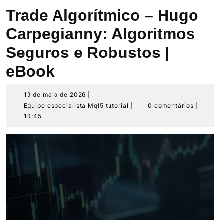
Trade Algorítmico – Hugo
Carpegianny: Algoritmos
Seguros e Robustos |
eBook
19
19 de maio de 2026
|
de
Equipe
Equipe especialista Mql5 tutorial
|
0 comentários
|
maio
especialista
10:45
de
Mql5
2026
tutorial