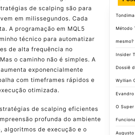
tratégias de scalping são para
Tondima
ivem em milissegundos. Cada
rta. A programação em MQL5
Método 
minho técnico para automatizar
mesmo?
es de alta frequência no
Insider 
 Mas o caminho não é simples. A
Dossiê 
 aumenta exponencialmente
balha com timeframes rápidos e
Wyllian 
 execução otimizada.
Evandro
O Super
tratégias de scalping eficientes
ompreensão profunda do ambiente
Funcion
, algoritmos de execução e o
Augusto