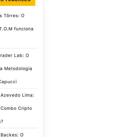
s Tôrres: O
T.O.M funciona
Trader Lab: O
da Metodologia
Capucci
 Azevedo Lima:
 Combo Cripto
a?
 Backes: O