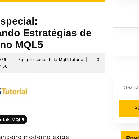
special:
ndo Estratégias de
 no MQL5
22
Equipe
026
|
Equipe especialista Mql5 tutorial
|
0
de
especialista
7:56
maio
Mql5
de
tutorial
Search
2026
for:
oriais MQL5
anceiro moderno exige
Post