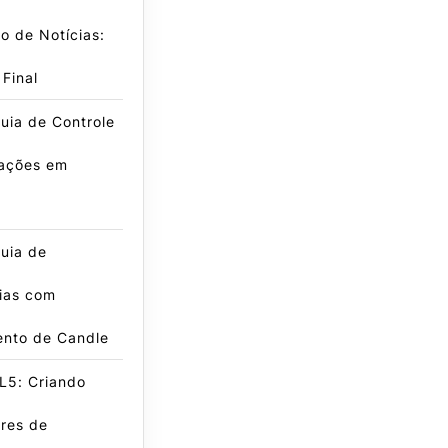
ro de Notícias:
 Final
uia de Controle
ações em
g
uia de
ias com
nto de Candle
L5: Criando
res de