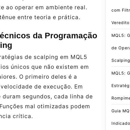
e ao operar em ambiente real.
com Filt
tênue entre teoria e prática.
Veredito
Técnicos da Programação
MQL5: G
ing
de Oper
ratégias de scalping em MQL5
Scalpin
fios únicos que não existem em
MQL5: G
ores. O primeiro deles é a
Estratég
 velocidade de execução. Em
 duram segundos, cada linha de
Rompime
 Funções mal otimizadas podem
Guia MQ
ncia crítica.
Indicado