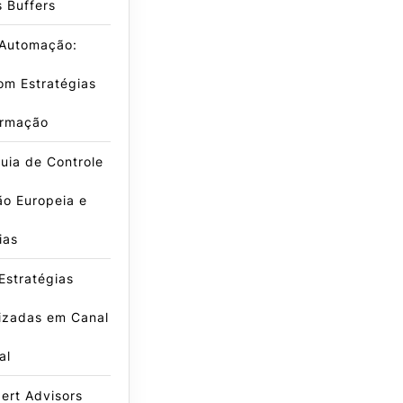
s Buffers
 Automação:
om Estratégias
irmação
uia de Controle
ão Europeia e
ias
Estratégias
izadas em Canal
al
ert Advisors