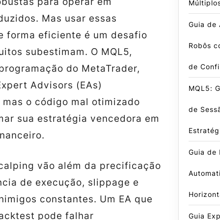
obustas para operar em
Múltiplo
duzidos. Mas usar essas
Guia de
e forma eficiente é um desafio
Robôs c
uitos subestimam. O MQL5,
de Conf
programação do MetaTrader,
Expert Advisors (EAs)
MQL5: G
 mas o código mal otimizado
de Sess
mar sua estratégia vencedora em
Estratég
nanceiro.
Guia de 
calping vão além da precificação
Automat
ncia de execução, slippage e
Horizont
inimigos constantes. Um EA que
acktest pode falhar
Guia Exp