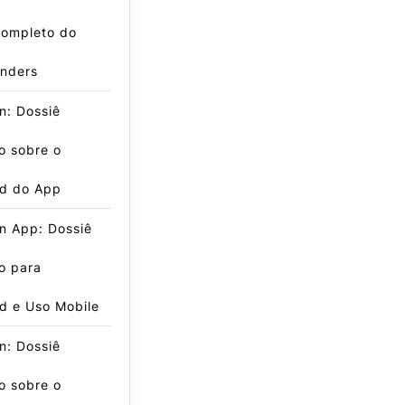
Completo do
inders
n: Dossiê
o sobre o
d do App
n App: Dossiê
o para
d e Uso Mobile
n: Dossiê
o sobre o