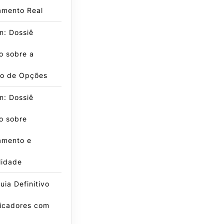
amento Real
n: Dossiê
o sobre a
o de Opções
n: Dossiê
o sobre
amento e
lidade
ia Definitivo
dicadores com