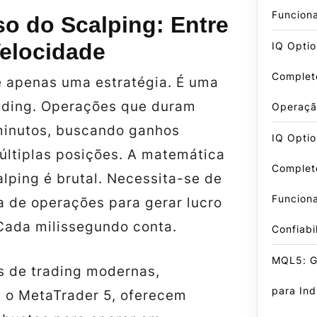
Funcion
so do Scalping: Entre
Velocidade
IQ Optio
Complet
é apenas uma estratégia. É uma
rading. Operações que duram
Operaçã
inutos, buscando ganhos
IQ Optio
ltiplas posições. A matemática
Complet
alping é brutal. Necessita-se de
Funcion
a de operações para gerar lucro
 Cada milissegundo conta.
Confiabi
MQL5: Gu
s de trading modernas,
para In
 o MetaTrader 5, oferecem