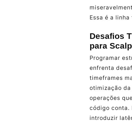
miseravelment
Essa é a linha 
Desafios 
para Scalp
Programar est
enfrenta desa
timeframes mai
otimização da
operações que
código conta.
introduzir latê