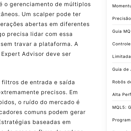
 é o gerenciamento de múltiplos
Momentu
tâneos. Um scalper pode ter
Precisão
erações abertas em diferentes
Guia MQ
go precisa lidar com essa
sem travar a plataforma. A
Control
 Expert Advisor deve ser
Limitada
Guia de
 filtros de entrada e saída
Robôs d
extremamente precisos. Em
Alta Pe
pidos, o ruído do mercado é
MQL5: G
icadores comuns podem gerar
Program
 Estratégias baseadas em