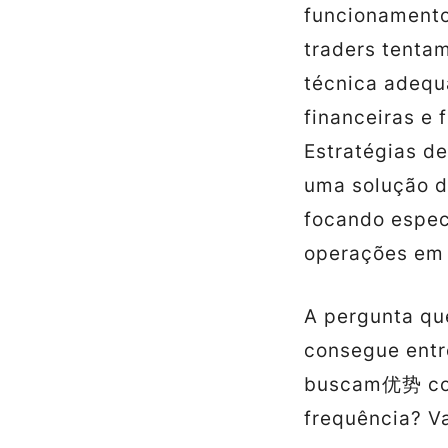
funcionamento
traders tentam
técnica adequ
financeiras e 
Estratégias d
uma solução di
focando espec
operações em 
A pergunta que
consegue entre
buscam优势 com
frequência? V