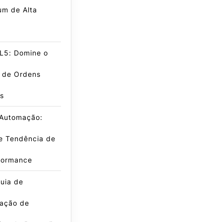
m de Alta
L5: Domine o
e de Ordens
s
 Automação:
e Tendência de
rformance
uia de
ação de