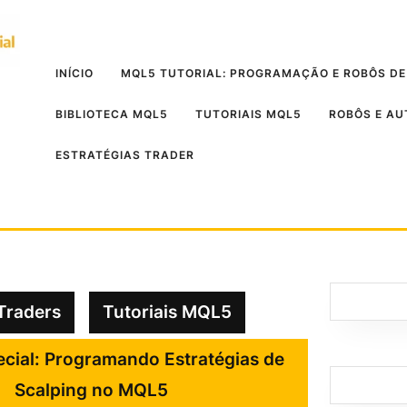
INÍCIO
MQL5 TUTORIAL: PROGRAMAÇÃO E ROBÔS DE
BIBLIOTECA MQL5
TUTORIAIS MQL5
ROBÔS E A
ESTRATÉGIAS TRADER
Traders
Tutoriais MQL5
ecial: Programando Estratégias de
Scalping no MQL5