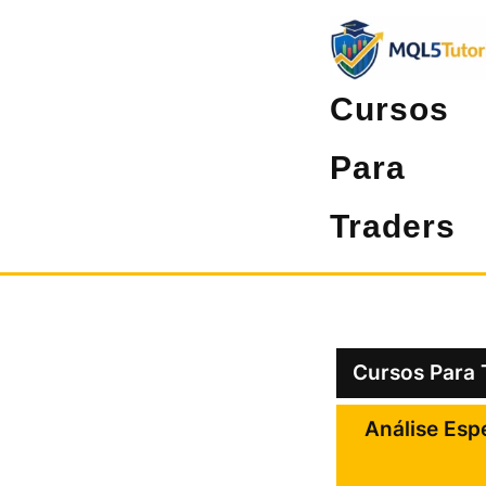
Pular
para
o
Cursos
conteúdo
Para
Traders
Cursos Para 
Análise Esp