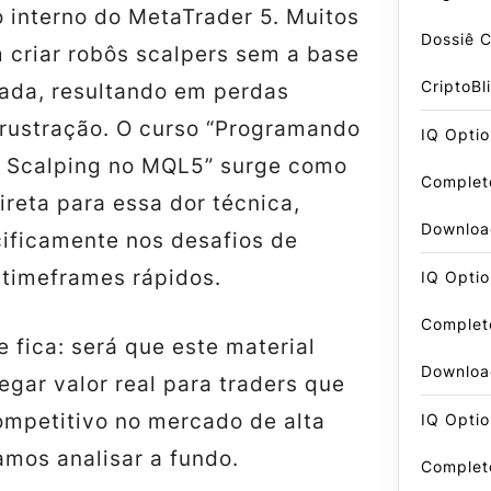
 interno do MetaTrader 5. Muitos
Dossiê 
 criar robôs scalpers sem a base
CriptoBl
ada, resultando em perdas
frustração. O curso “Programando
IQ Optio
e Scalping no MQL5” surge como
Complet
reta para essa dor técnica,
Downloa
ificamente nos desafios de
timeframes rápidos.
IQ Optio
Complet
 fica: será que este material
Downloa
gar valor real para traders que
petitivo no mercado de alta
IQ Optio
amos analisar a fundo.
Complet