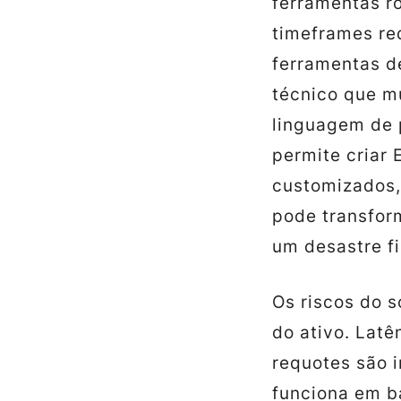
ferramentas r
timeframes re
ferramentas d
técnico que m
linguagem de 
permite criar 
customizados,
pode transfor
um desastre fi
Os riscos do s
do ativo. Latê
requotes são 
funciona em b