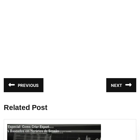
Navegação
PREVIOUS
NEXT
Post
Próximo
de
anterior:
post:
Post
Related Post