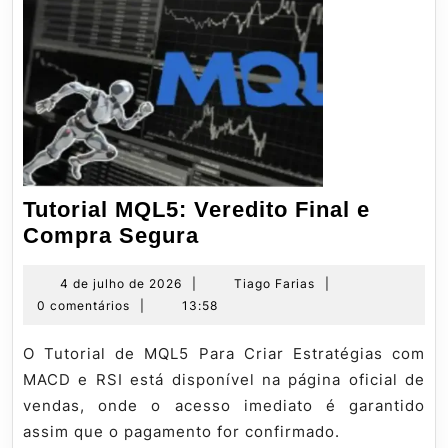
Tutorial MQL5: Veredito Final e
Tutorial
Compra Segura
MQL5:
Veredito
4
Tiago
4 de julho de 2026
|
Tiago Farias
|
de
Farias
0 comentários
|
13:58
Final
julho
e
de
O Tutorial de MQL5 Para Criar Estratégias com
Compra
2026
MACD e RSI está disponível na página oficial de
Segura
vendas, onde o acesso imediato é garantido
assim que o pagamento for confirmado.