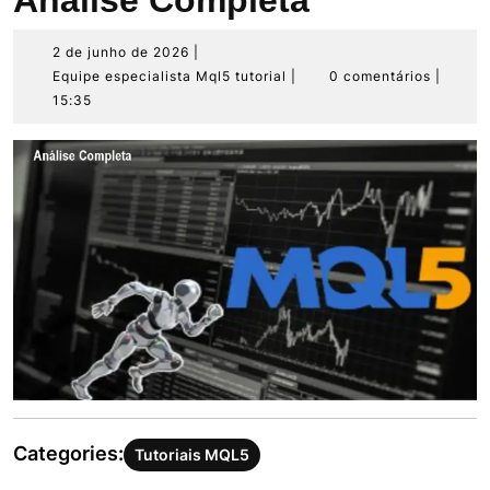
Análise Completa
2
2 de junho de 2026
|
de
Equipe
Equipe especialista Mql5 tutorial
|
0 comentários
|
junho
especialista
15:35
de
Mql5
2026
tutorial
Categories:
Tutoriais MQL5