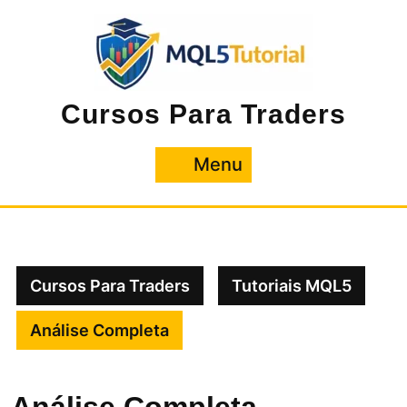
Pular
para
o
conteúdo
Cursos Para Traders
Menu
Menu
Cursos Para Traders
Tutoriais MQL5
Análise Completa