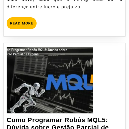
Horários
diferença entre lucro e prejuízo.
de
Sessão
READ
READ MORE
MORE
Como Programar Robôs MQL5:
Dúvida sobre Gestão Parcial de