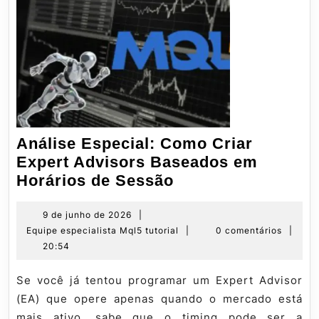
Análise Especial: Como Criar
Expert Advisors Baseados em
Análise
Horários de Sessão
Especial:
Como
9
9 de junho de 2026
|
de
Equipe
Equipe especialista Mql5 tutorial
|
0 comentários
|
Criar
junho
especialista
20:54
Expert
de
Mql5
Advisors
2026
tutorial
Se você já tentou programar um Expert Advisor
Baseados
(EA) que opere apenas quando o mercado está
em
mais ativo, sabe que o timing pode ser a