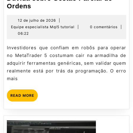
Como
Ordens
Programar
Robôs
12
12 de julho de 2026
|
de
Equipe
Equipe especialista Mql5 tutorial
|
0 comentários
|
MQL5:
julho
especialista
06:22
Dúvida
de
Mql5
sobre
2026
tutorial
Investidores que confiam em robôs para operar
Gestão
no MetaTrader 5 costumam cair na armadilha de
Parcial
adquirir ferramentas genéricas, sem validar quem
de
realmente está por trás da programação. O erro
Ordens
mais
READ
READ MORE
MORE