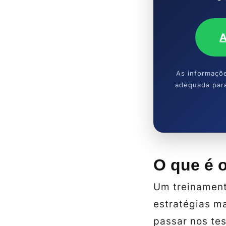
A
As informaçõe
adequada para
O que é
Um treinament
estratégias m
passar nos tes