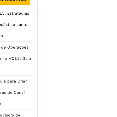
5: Estratégias
ocástico Lento
ca
e de Operações
o no MQL5: Guia
ia para Criar
res de Canal
n
dvisors de