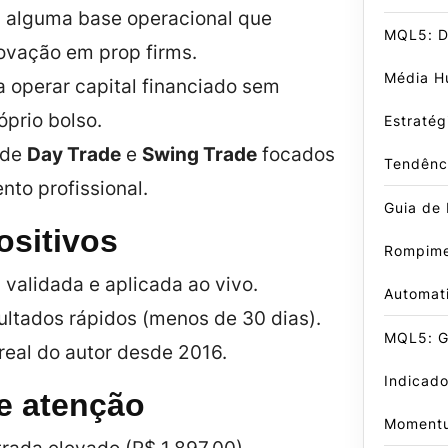
 alguma base operacional que
MQL5: D
vação em prop firms.
Média Hu
 operar capital financiado sem
óprio bolso.
Estratég
 de
Day Trade
e
Swing Trade
focados
Tendênc
to profissional.
Guia de 
ositivos
Rompime
validada e aplicada ao vivo.
Automat
ultados rápidos (menos de 30 dias).
MQL5: Gu
real do autor desde 2016.
Indicado
e atenção
Moment