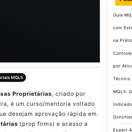
Guia MQL
com Est
na Práti
Control
por Ativ
oriais MQL5
Técnico
MQL5: Gu
as Proprietárias
, criado por
ira, é um curso/mentoria voltado
Indicado
que desejam aprovação rápida em
Donchia
tárias
(prop firms) e acesso a
Expert A