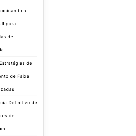
ominando a
ll para
ias de
ia
Estratégias de
nto de Faixa
izadas
ia Definitivo de
res de
um