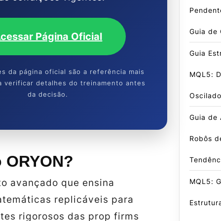
Pendent
Guia de
cessar Página Oficial
Guia Est
s da página oficial são a referência mais
MQL5: D
 verificar detalhes do treinamento antes
da decisão.
Oscilado
Guia de
Robôs d
 o ORYON?
Tendênc
MQL5: Gu
o avançado que ensina
atemáticas replicáveis para
Estrutur
tes rigorosos das prop firms