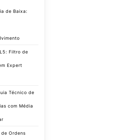
a de Baixa:
lvimento
5: Filtro de
em Expert
uia Técnico de
gias com Média
ar
e de Ordens