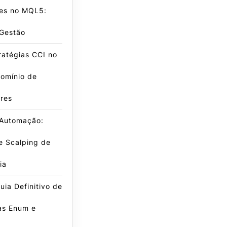
es no MQL5:
 Gestão
ratégias CCI no
omínio de
res
 Automação:
e Scalping de
ia
ia Definitivo de
as Enum e