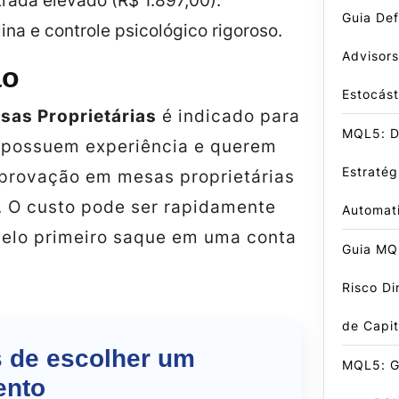
rada elevado (R$ 1.897,00).
Guia Def
lina e controle psicológico rigoroso.
Advisors
ão
Estocást
as Proprietárias
é indicado para
MQL5: D
á possuem experiência e querem
Estratég
aprovação em mesas proprietárias
s. O custo pode ser rapidamente
Automat
elo primeiro saque em uma conta
Guia MQ
Risco Di
de Capit
s de escolher um
MQL5: G
ento