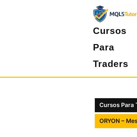
Pular
para
o
Cursos
conteúdo
Para
Traders
Cursos Para 
ORYON – Mesa