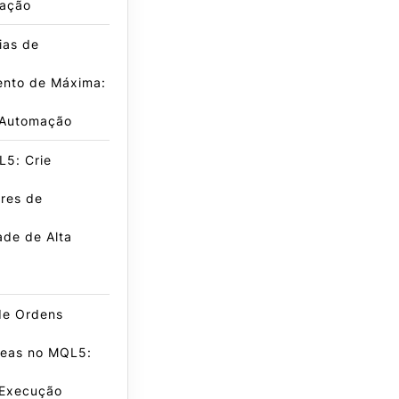
ação
ias de
nto de Máxima:
 Automação
L5: Crie
res de
dade de Alta
de Ordens
neas no MQL5:
 Execução