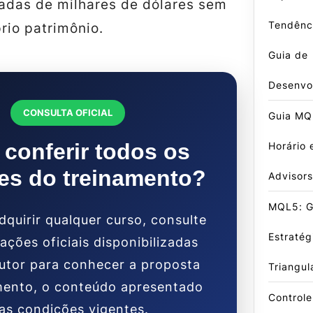
iadas de milhares de dólares sem
Tendênci
prio patrimônio.
Guia de
Desenvo
CONSULTA OFICIAL
Guia MQL
 conferir todos os
Horário 
es do treinamento?
Advisors
MQL5: G
dquirir qualquer curso, consulte
Estraté
ações oficiais disponibilizadas
utor para conhecer a proposta
Triangul
mento, o conteúdo apresentado
Control
 as condições vigentes.