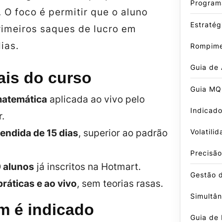
Program
. O foco é permitir que o aluno
Estratég
rimeiros saques de lucro em
ias.
Rompime
Guia de
ais do curso
Guia MQ
matemática
aplicada ao vivo pelo
Indicado
r.
Volatili
endida de 15 dias
, superior ao padrão
.
Precisão
 alunos
já inscritos na Hotmart.
Gestão 
ráticas e ao vivo
, sem teorias rasas.
Simultâ
m é indicado
Guia de