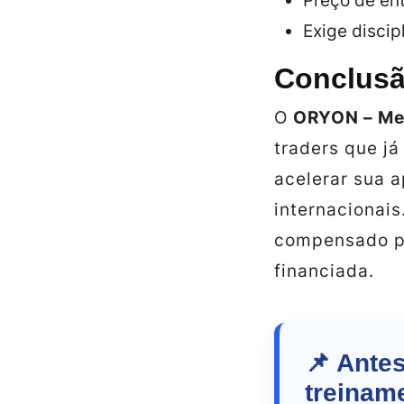
Preço de ent
Exige discip
Conclus
O
ORYON – Mes
traders que j
acelerar sua 
internacionai
compensado p
financiada.
📌 Ante
treinam