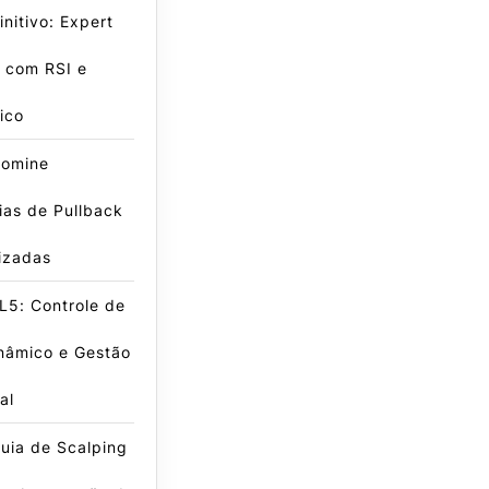
initivo: Expert
 com RSI e
ico
omine
ias de Pullback
izadas
L5: Controle de
nâmico e Gestão
al
uia de Scalping