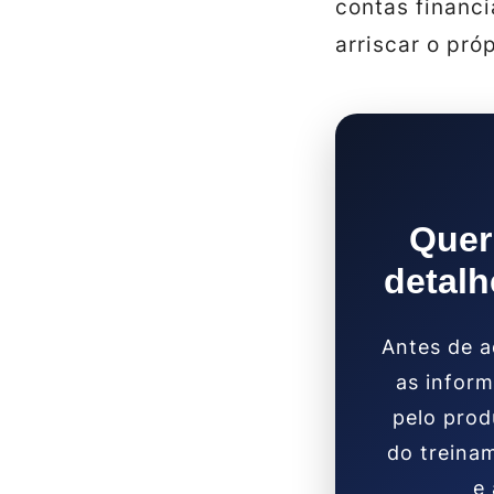
contas financ
arriscar o pró
Quer
detalh
Antes de a
as inform
pelo prod
do treina
e