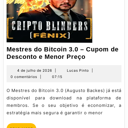
Mestres do Bitcoin 3.0 – Cupom de
Mestres
Desconto e Menor Preço
do
Bitcoin
4
Lucas
4 de julho de 2026
|
Lucas Pinto
|
de
Pinto
0 comentários
|
07:15
3.0
julho
–
de
O Mestres do Bitcoin 3.0 (Augusto Backes) já está
Cupom
2026
disponível para download na plataforma de
de
membros. Se o seu objetivo é economizar, a
Desconto
estratégia mais segura é garantir o menor
e
Menor