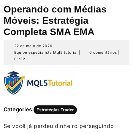
Operando com Médias
Móveis: Estratégia
Completa SMA EMA
22
22 de maio de 2026
|
de
Equipe
Equipe especialista Mql5 tutorial
|
0 comentários
|
maio
especialista
01:32
de
Mql5
2026
tutorial
Categories:
Estratégias Trader
Se você já perdeu dinheiro perseguindo