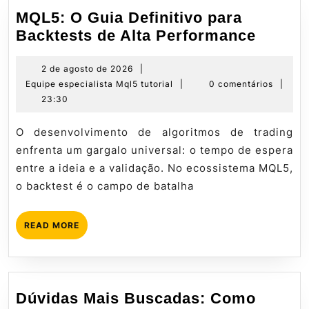
MQL5: O Guia Definitivo para
MQL5:
Backtests de Alta Performance
O
Guia
2
2 de agosto de 2026
|
de
Equipe
Equipe especialista Mql5 tutorial
|
0 comentários
|
Definit
agosto
especialista
23:30
para
de
Mql5
Backte
2026
tutorial
O desenvolvimento de algoritmos de trading
de
enfrenta um gargalo universal: o tempo de espera
Alta
entre a ideia e a validação. No ecossistema MQL5,
Perfo
o backtest é o campo de batalha
READ
READ MORE
MORE
Dúvidas Mais Buscadas: Como