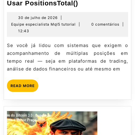
Dúvidas
Usar PositionsTotal()
Mais
Buscadas:
30
30 de julho de 2026
|
de
Equipe
Equipe especialista Mql5 tutorial
|
0 comentários
|
Como
julho
especialista
12:43
Usar
de
Mql5
PositionsTotal()
2026
tutorial
Se você já lidou com sistemas que exigem o
acompanhamento de múltiplas posições em
tempo real — seja em plataformas de trading,
análise de dados financeiros ou até mesmo em
READ
READ MORE
MORE