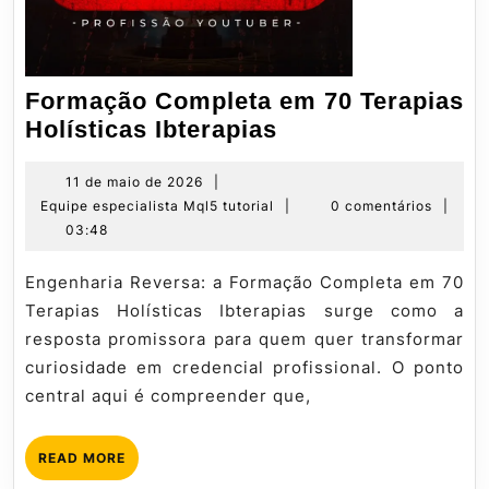
Formação Completa em 70 Terapias
Formação
Holísticas Ibterapias
Completa
em
11
11 de maio de 2026
|
de
Equipe
Equipe especialista Mql5 tutorial
|
0 comentários
|
70
maio
especialista
03:48
Terapias
de
Mql5
Holísticas
2026
tutorial
Engenharia Reversa: a Formação Completa em 70
Ibterapias
Terapias Holísticas Ibterapias surge como a
resposta promissora para quem quer transformar
curiosidade em credencial profissional. O ponto
central aqui é compreender que,
READ
READ MORE
MORE