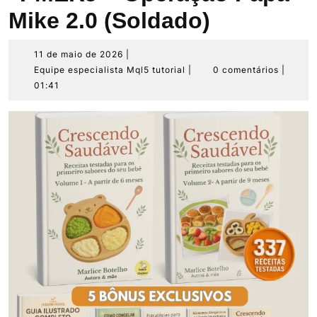
Mike 2.0 (Soldado)
11
11 de maio de 2026
|
de
Equipe
Equipe especialista Mql5 tutorial
|
0 comentários
|
maio
especialista
01:41
de
Mql5
2026
tutorial