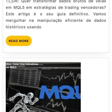
TL;DR: Quer transformar dados brutos de velas
(Candlesticks
2026
em MQL5 em estratégias de trading vencedoras?
em
Este artigo é o seu guia definitivo. Vamos
MQL5
mergulhar na manipulação eficiente de dados
históricos usando
READ
READ MORE
MORE