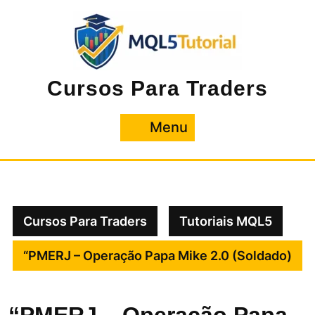
Pular
para
o
conteúdo
Cursos Para Traders
Menu
Menu
Cursos Para Traders
Tutoriais MQL5
“PMERJ – Operação Papa Mike 2.0 (Soldado)