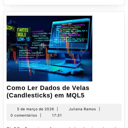
Como Ler Dados de Velas
Como
(Candlesticks) em MQL5
Ler
Dados
5
Juliana
5 de março de 2026
|
Juliana Ramos
|
de
Ramos
0 comentários
|
17:31
de
março
Velas
de