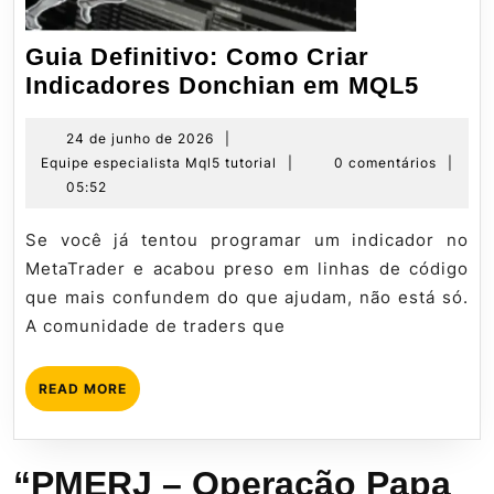
Guia Definitivo: Como Criar
Guia
Indicadores Donchian em MQL5
Defini
Como
24
24 de junho de 2026
|
de
Equipe
Equipe especialista Mql5 tutorial
|
0 comentários
|
Criar
junho
especialista
05:52
Indic
de
Mql5
Donch
2026
tutorial
Se você já tentou programar um indicador no
em
MetaTrader e acabou preso em linhas de código
MQL5
que mais confundem do que ajudam, não está só.
A comunidade de traders que
READ
READ MORE
MORE
“PMERJ – Operação Papa