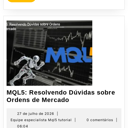
MORE
MQL5: Resolvendo Dúvidas sobre
MQL5:
Ordens de Mercado
Resolvendo
Dúvidas
27
27 de julho de 2026
|
de
Equipe
Equipe especialista Mql5 tutorial
|
0 comentários
|
sobre
julho
especialista
06:04