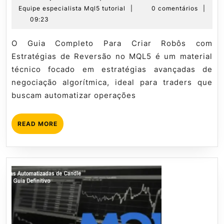
de
Equipe
Equipe especialista Mql5 tutorial
|
0 comentários
|
Rob
julho
especialista
09:23
co
de
Mql5
Est
2026
tutorial
O Guia Completo Para Criar Robôs com
de
Estratégias de Reversão no MQL5 é um material
Rev
técnico focado em estratégias avançadas de
no
negociação algorítmica, ideal para traders que
MQ
buscam automatizar operações
READ
READ MORE
MORE