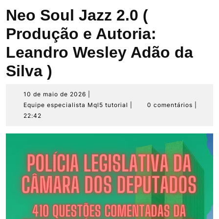
Neo Soul Jazz 2.0 (
Produção e Autoria:
Leandro Wesley Adão da
Silva )
10
10 de maio de 2026
|
de
Equipe
Equipe especialista Mql5 tutorial
|
0 comentários
|
maio
especialista
22:42
de
Mql5
2026
tutorial