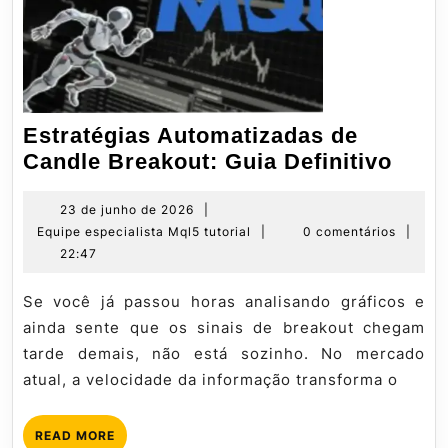
Estratégias Automatizadas de
Estr
Candle Breakout: Guia Definitivo
Auto
de
23
23 de junho de 2026
|
de
Equipe
Equipe especialista Mql5 tutorial
|
0 comentários
|
Cand
junho
especialista
22:47
Brea
de
Mql5
Guia
2026
tutorial
Se você já passou horas analisando gráficos e
Defin
ainda sente que os sinais de breakout chegam
tarde demais, não está sozinho. No mercado
atual, a velocidade da informação transforma o
READ
READ MORE