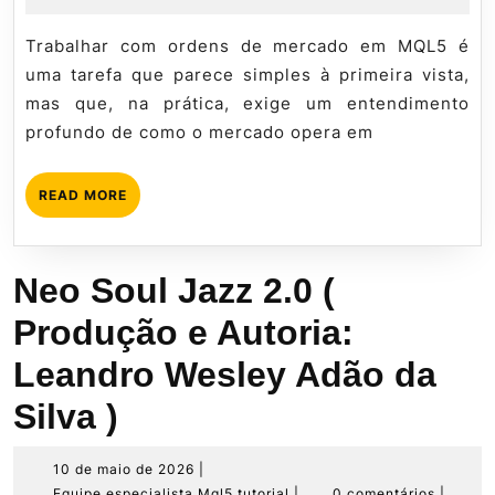
Ordens
de
Mql5
de
2026
tutorial
Trabalhar com ordens de mercado em MQL5 é
Mercado
uma tarefa que parece simples à primeira vista,
mas que, na prática, exige um entendimento
profundo de como o mercado opera em
READ
READ MORE
MORE
Neo Soul Jazz 2.0 (
Produção e Autoria:
Leandro Wesley Adão da
Silva )
10
10 de maio de 2026
|
de
Equipe
Equipe especialista Mql5 tutorial
|
0 comentários
|