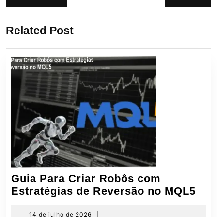
Post
Próximo
de
anterior:
post:
Post
Related Post
Guia Para Criar Robôs com
Gui
Estratégias de Reversão no MQL5
Par
Cri
14
14 de julho de 2026
|