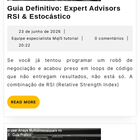
Guia Definitivo: Expert Advisors
Guia
RSI & Estocástico
Definitivo:
Expert
23
23 de junho de 2026
|
de
Equipe
Equipe especialista Mql5 tutorial
|
0 comentários
|
Advisors
junho
especialista
20:22
RSI
de
Mql5
&
2026
tutorial
Se você já tentou programar um robô de
Estocástico
negociação e acabou preso em loops de código
que não entregam resultados, não está só. A
combinação de RSI (Relative Strength Index)
READ
READ MORE
MORE