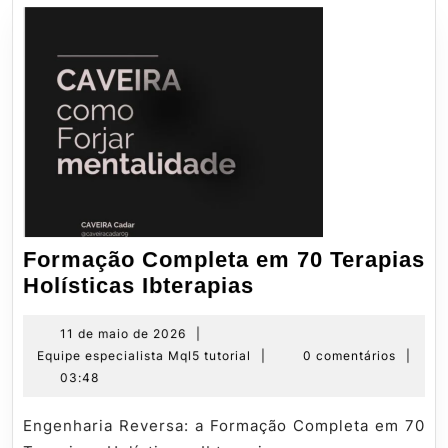
Formação Completa em 70 Terapias
Formação
Holísticas Ibterapias
Completa
em
11
11 de maio de 2026
|
de
Equipe
Equipe especialista Mql5 tutorial
|
0 comentários
|
70
maio
especialista
03:48
Terapias
de
Mql5
Holísticas
2026
tutorial
Engenharia Reversa: a Formação Completa em 70
Ibterapias