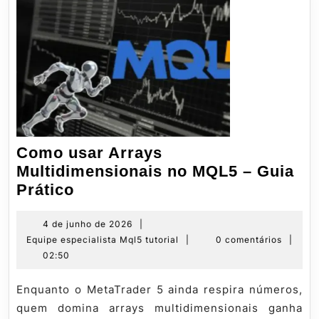
Como usar Arrays
Multidimensionais no MQL5 – Guia
Como
Prático
usar
Arrays
4
4 de junho de 2026
|
de
Equipe
Equipe especialista Mql5 tutorial
|
0 comentários
|
Multidimensionais
junho
especialista
02:50
no
de
Mql5
MQL5
2026
tutorial
Enquanto o MetaTrader 5 ainda respira números,
–
quem domina arrays multidimensionais ganha
Guia