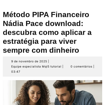
Método PIPA Financeiro
Nádia Pace download:
descubra como aplicar a
estratégia para viver
sempre com dinheiro
9
9 de novembro de 2025
|
de
Equipe
Equipe especialista Mql5 tutorial
|
0 comentários
|
novembro
especialista
03:47
de
Mql5
2025
tutorial