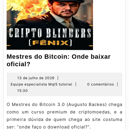
Mestres do Bitcoin: Onde baixar
Mestres
oficial?
do
Bitcoin:
13
13 de julho de 2026
|
de
Equipe
Equipe especialista Mql5 tutorial
|
0 comentários
|
Onde
julho
especialista
15:30
baixar
de
Mql5
oficial?
2026
tutorial
O Mestres do Bitcoin 3.0 (Augusto Backes) chega
como um curso premium de criptomoedas, e a
primeira dúvida de quem chega ao site costuma
ser: “onde faço o download oficial?”.