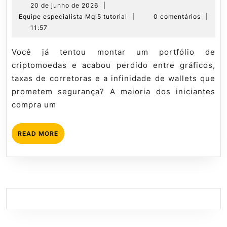
Bitcoin
20
20 de junho de 2026
|
de
Equipe
Equipe especialista Mql5 tutorial
|
0 comentários
|
3.0:
junho
especialista
11:57
Análise
de
Mql5
Técnica
2026
tutorial
Você já tentou montar um portfólio de
e
criptomoedas e acabou perdido entre gráficos,
Gestão
taxas de corretoras e a infinidade de wallets que
de
prometem segurança? A maioria dos iniciantes
Risco
compra um
READ
READ MORE
MORE