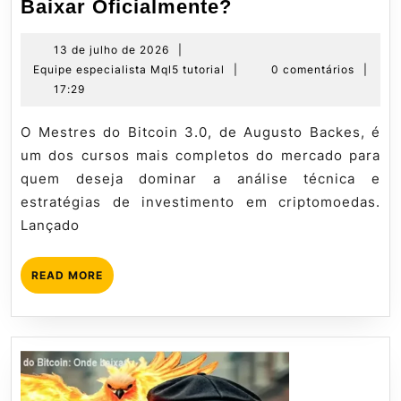
Mestres
Baixar Oficialmente?
do
Bitcoin
13
13 de julho de 2026
|
de
Equipe
Equipe especialista Mql5 tutorial
|
0 comentários
|
3.0:
julho
especialista
17:29
Onde
de
Mql5
Baixar
2026
tutorial
O Mestres do Bitcoin 3.0, de Augusto Backes, é
Oficialmente?
um dos cursos mais completos do mercado para
quem deseja dominar a análise técnica e
estratégias de investimento em criptomoedas.
Lançado
READ
READ MORE
MORE