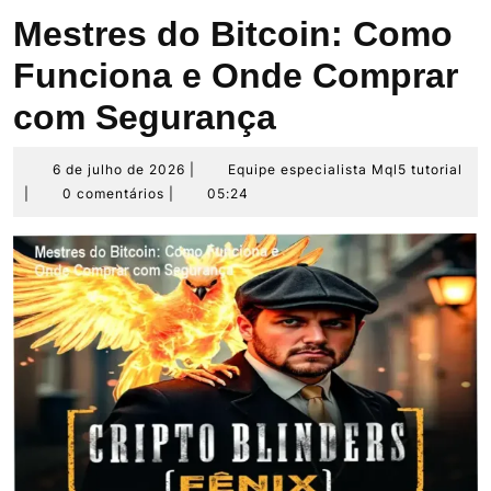
Mestres do Bitcoin: Como
Funciona e Onde Comprar
com Segurança
6
Eq
6 de julho de 2026
|
Equipe especialista Mql5 tutorial
de
esp
|
0 comentários
|
05:24
julho
Mq
de
tut
2026