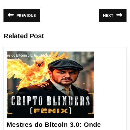
Navegação
PREVIOUS
NEXT
Post
Próximo
de
anterior:
post:
Post
Related Post
Mestres do Bitcoin 3.0: Onde