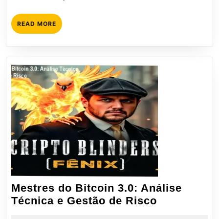
READ
READ MORE
MORE
Mestres do Bitcoin 3.0: Análise
Mestres
Técnica e Gestão de Risco
do