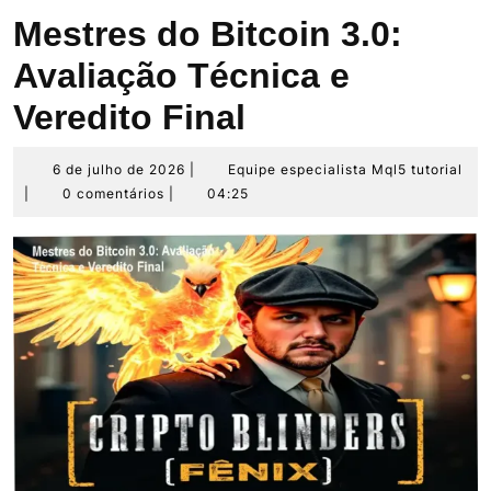
Mestres do Bitcoin 3.0:
Avaliação Técnica e
Veredito Final
6
Eq
6 de julho de 2026
|
Equipe especialista Mql5 tutorial
de
esp
|
0 comentários
|
04:25
julho
Mq
de
tut
2026