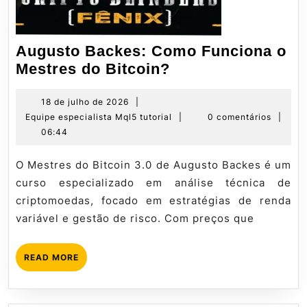
Augusto Backes: Como Funciona o
Augusto
Mestres do Bitcoin?
Backes:
Como
18
18 de julho de 2026
|
de
Equipe
Equipe especialista Mql5 tutorial
|
0 comentários
|
Funciona
julho
especialista
06:44
o
de
Mql5
Mestres
2026
tutorial
O Mestres do Bitcoin 3.0 de Augusto Backes é um
do
curso especializado em análise técnica de
Bitcoin?
criptomoedas, focado em estratégias de renda
variável e gestão de risco. Com preços que
READ
READ MORE
MORE