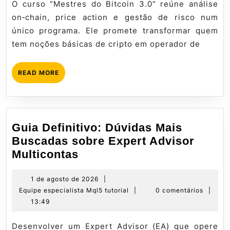
2026
tutorial
O curso “Mestres do Bitcoin 3.0” reúne análise
e
on‑chain, price action e gestão de risco num
Gestão
único programa. Ele promete transformar quem
de
tem noções básicas de cripto em operador de
Risco
–
READ
READ MORE
Guia
MORE
Definitivo
Guia Definitivo: Dúvidas Mais
Buscadas sobre Expert Advisor
Guia
Multicontas
Definitivo:
Dúvidas
1
1 de agosto de 2026
|
de
Equipe
Equipe especialista Mql5 tutorial
|
0 comentários
|
Mais
agosto
especialista
13:49
Buscadas
de
Mql5
sobre
2026
tutorial
Desenvolver um Expert Advisor (EA) que opere