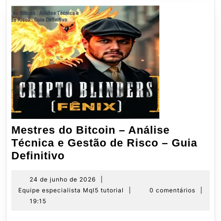
Mestres do Bitcoin – Análise
Técnica e Gestão de Risco – Guia
Mestres
Definitivo
do
Bitcoin
24
24 de junho de 2026
|
de
Equipe
Equipe especialista Mql5 tutorial
|
0 comentários
|
–
junho
especialista
19:15
Análise
de
Mql5
Técnica