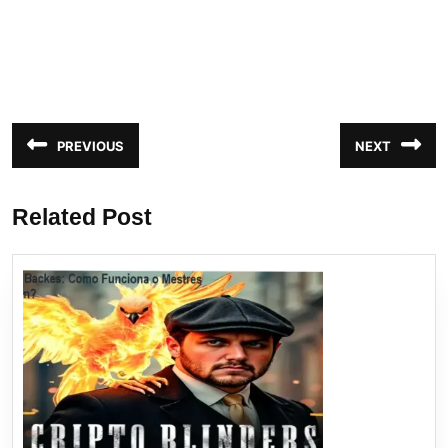
Navegação
PREVIOUS
NEXT
Post
Próximo
de
anterior:
post:
Post
Related Post