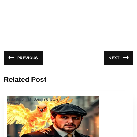
Navegação
PREVIOUS
NEXT
Post
Próximo
de
anterior:
post:
Post
Related Post