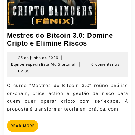
Mestres do Bitcoin 3.0: Domine
Mestres
Cripto e Elimine Riscos
do
Bitcoin
25
25 de junho de 2026
|
de
Equipe
Equipe especialista Mql5 tutorial
|
0 comentários
|
3.0:
junho
especialista
02:35
Domine
de
Mql5
Cripto
2026
tutorial
O curso “Mestres do Bitcoin 3.0” reúne análise
e
on‑chain, price action e gestão de risco para
Elimine
quem quer operar cripto com seriedade. A
Riscos
proposta é transformar teoria em prática, com
READ
READ MORE
MORE