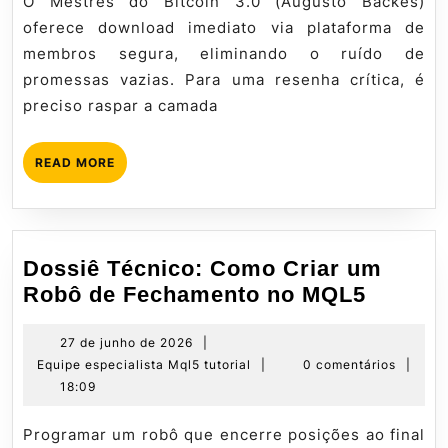
O Mestres do Bitcoin 3.0 (Augusto Backes)
Avaliação
2026
oferece download imediato via plataforma de
Técnica
membros segura, eliminando o ruído de
Completa
promessas vazias. Para uma resenha crítica, é
preciso raspar a camada
READ
READ MORE
MORE
Dossiê Técnico: Como Criar um
Dossiê
Robô de Fechamento no MQL5
Técnic
Como
27
27 de junho de 2026
|
de
Equipe
Equipe especialista Mql5 tutorial
|
0 comentários
|
Criar
junho
especialista
18:09
um
de
Mql5
Robô
2026
tutorial
Programar um robô que encerre posições ao final