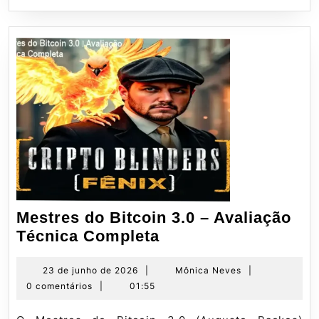
Mestres do Bitcoin 3.0 – Avaliação
Mestres
Técnica Completa
do
Bitcoin
23
Mônica
23 de junho de 2026
|
Mônica Neves
|
de
Neves
0 comentários
|
01:55
3.0
junho
–
de