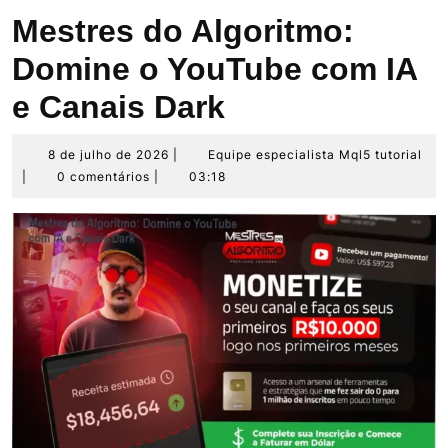
Mestres do Algoritmo:
Domine o YouTube com IA
e Canais Dark
8
Eq
8 de julho de 2026
|
Equipe especialista Mql5 tutorial
de
esp
|
0 comentários
|
03:18
julho
Mq
de
tut
2026