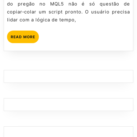
de
do pregão no MQL5 não é só questão de
Fecham
copiar‑colar um script pronto. O usuário precisa
no
lidar com a lógica de tempo,
MQL5
READ
READ MORE
MORE