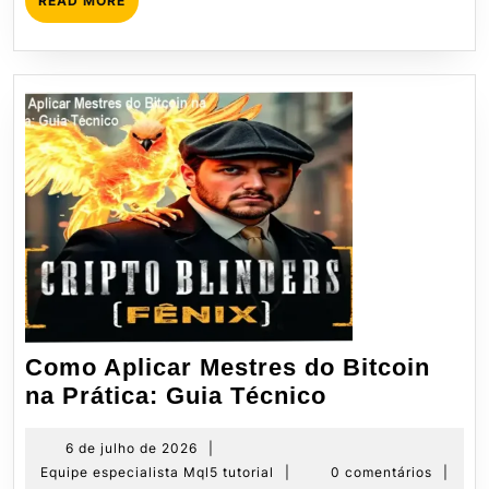
READ MORE
MORE
Como Aplicar Mestres do Bitcoin
Como
na Prática: Guia Técnico
Aplicar
Mestres
6
6 de julho de 2026
|
de
Equipe
Equipe especialista Mql5 tutorial
|
0 comentários
|
do