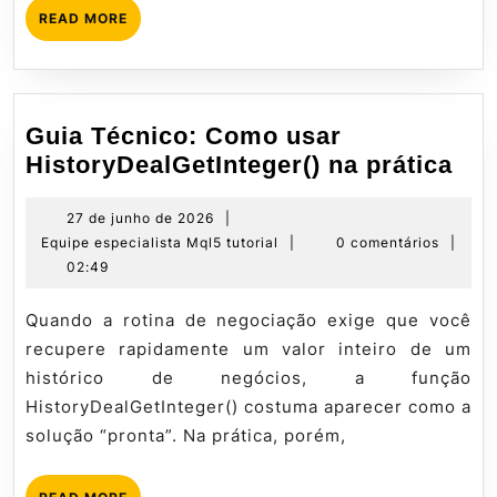
em
READ
READ MORE
60h
MORE
Guia Técnico: Como usar
Gui
HistoryDealGetInteger() na prática
Téc
Co
27
27 de junho de 2026
|
de
Equipe
Equipe especialista Mql5 tutorial
|
0 comentários
|
usa
junho
especialista
02:49
His
de
Mql5
na
2026
tutorial
Quando a rotina de negociação exige que você
prá
recupere rapidamente um valor inteiro de um
histórico de negócios, a função
HistoryDealGetInteger() costuma aparecer como a
solução “pronta”. Na prática, porém,
READ