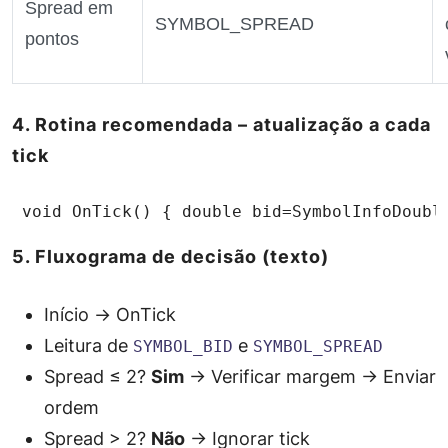
Spread em
SYMBOL_SPREAD
pontos
4. Rotina recomendada – atualização a cada
tick
 void OnTick() { double bid=SymbolInfoDoubl
5. Fluxograma de decisão (texto)
Início →
OnTick
Leitura de
e
SYMBOL_BID
SYMBOL_SPREAD
Spread ≤ 2?
Sim
→ Verificar margem → Enviar
ordem
Spread > 2?
Não
→ Ignorar tick