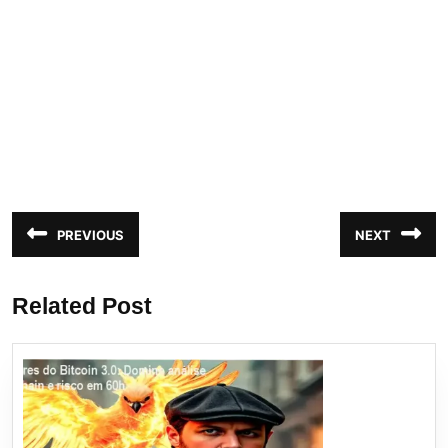
Navegação
PREVIOUS
NEXT
Post
Próximo
de
anterior:
post:
Post
Related Post