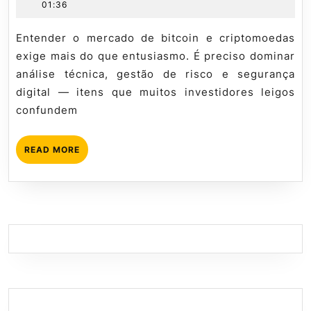
julho
especialista
01:36
Bitcoin
de
Mql5
na
2026
tutorial
Entender o mercado de bitcoin e criptomoedas
Prática:
exige mais do que entusiasmo. É preciso dominar
Guia
análise técnica, gestão de risco e segurança
Técnico
digital — itens que muitos investidores leigos
confundem
READ
READ MORE
MORE