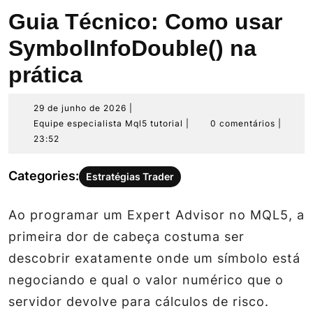
Guia Técnico: Como usar
SymbolInfoDouble() na
prática
29
29 de junho de 2026
|
de
Equipe
Equipe especialista Mql5 tutorial
|
0 comentários
|
junho
especialista
23:52
de
Mql5
2026
tutorial
Categories:
Estratégias Trader
Ao programar um Expert Advisor no MQL5, a
primeira dor de cabeça costuma ser
descobrir exatamente onde um símbolo está
negociando e qual o valor numérico que o
servidor devolve para cálculos de risco.