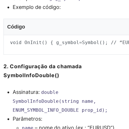
Exemplo de código:
Código
 void OnInit() { g_symbol=Symbol(); // “EU
2. Configuração da chamada
SymbolInfoDouble()
Assinatura:
double
SymbolInfoDouble(string name,
ENUM_SYMBOL_INFO_DOUBLE prop_id);
Parâmetros:
– nome do ativo (ex.: “EURUSD”).
name