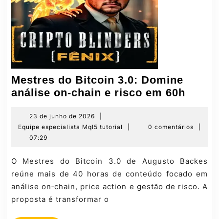
Mestres do Bitcoin 3.0: Domine
Mestr
análise on-chain e risco em 60h
do
Bitcoi
23
23 de junho de 2026
|
de
Equipe
Equipe especialista Mql5 tutorial
|
0 comentários
|
3.0:
junho
especialista
07:29
Domi
de
Mql5
anális
2026
tutorial
O Mestres do Bitcoin 3.0 de Augusto Backes
on-
reúne mais de 40 horas de conteúdo focado em
chain
análise on‑chain, price action e gestão de risco. A
e
proposta é transformar o
risco