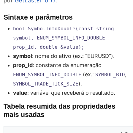
por
GetLastError()
.
Sintaxe e parâmetros
bool SymbolInfoDouble(const string
symbol, ENUM_SYMBOL_INFO_DOUBLE
prop_id, double &value);
symbol
: nome do ativo (ex.: “EURUSD”).
prop_id
: constante da enumeração
(ex.:
,
ENUM_SYMBOL_INFO_DOUBLE
SYMBOL_BID
).
SYMBOL_TRADE_TICK_SIZE
value
: variável que receberá o resultado.
Tabela resumida das propriedades
mais usadas