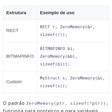
Estrutura
Exemplo de uso
RECT r; ZeroMemory(&r,
RECT
sizeof(r));
BITMAPINFO bi;
BITMAPINFO
ZeroMemory(&bi,
sizeof(bi));
MyStruct s; ZeroMemory(&s,
Custom
sizeof(s));
O padrão
ZeroMemory(ptr, sizeof(*ptr));
funciona para ponteiros e para variáveis