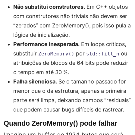
Não substitui construtores.
Em C++ objetos
com construtores não triviais não devem ser
“zerados” com ZeroMemory(), pois isso pula a
lógica de inicialização.
Performance inesperada.
Em loops críticos,
substituir
por
ou
ZeroMemory()
std::fill_n
atribuições de blocos de 64 bits pode reduzir
o tempo em até 30 %.
Falha silenciosa.
Se o tamanho passado for
menor que o da estrutura, apenas a primeira
parte será limpa, deixando campos “residuais”
que podem causar bugs difíceis de rastrear.
Quando ZeroMemory() pode falhar
Imagine um buffer de 1024 bytes que será