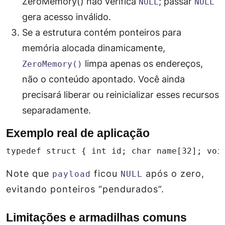
ZeroMemory() não verifica
; passar
NULL
NULL
gera acesso inválido.
Se a estrutura contém ponteiros para
memória alocada dinamicamente,
limpa apenas os endereços,
ZeroMemory()
não o conteúdo apontado. Você ainda
precisará liberar ou reinicializar esses recursos
separadamente.
Exemplo real de aplicação
typedef struct { int id; char name[32]; voi
Note que
ficou
após o zero,
payload
NULL
evitando ponteiros “pendurados”.
Limitações e armadilhas comuns