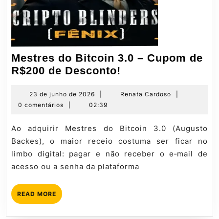
Mestres do Bitcoin 3.0 – Cupom de
Mestres
R$200 de Desconto!
do
Bitcoin
23
Renata
23 de junho de 2026
|
Renata Cardoso
|
de
Cardoso
0 comentários
|
02:39
3.0
junho
–
de
Ao adquirir Mestres do Bitcoin 3.0 (Augusto
Cupom
2026
Backes), o maior receio costuma ser ficar no
de
limbo digital: pagar e não receber o e‑mail de
R$200
acesso ou a senha da plataforma
de
Desconto!
READ
READ MORE
MORE