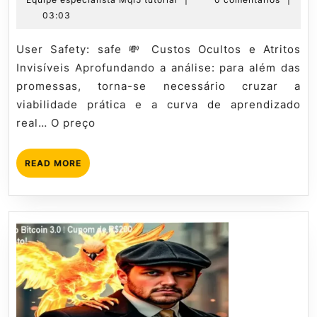
Mestres
julho
especialista
03:03
do
de
Mql5
Bitcoin:
2026
tutorial
User Safety: safe 💸 Custos Ocultos e Atritos
Avaliação
Invisíveis Aprofundando a análise: para além das
Técnica
promessas, torna-se necessário cruzar a
viabilidade prática e a curva de aprendizado
real… O preço
READ
READ MORE
MORE