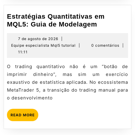
Estratégias Quantitativas em
Estratégia
MQL5: Guia de Modelagem
Quantitati
em
7
7 de agosto de 2026
|
de
Equipe
Equipe especialista Mql5 tutorial
|
0 comentários
|
MQL5:
agosto
especialista
11:11
Guia
de
Mql5
de
2026
tutorial
O trading quantitativo não é um “botão de
Modelage
imprimir dinheiro”, mas sim um exercício
exaustivo de estatística aplicada. No ecossistema
MetaTrader 5, a transição do trading manual para
o desenvolvimento
READ
READ MORE
MORE