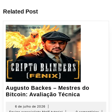
anterior:
post:
Post
Related Post
Augusto Backes – Mestres do
Augusto
Bitcoin: Avaliação Técnica
Backes
–
6
6 de julho de 2026
|
de
Equipe
Equipe especialista Mql5 tutorial
|
0 comentários
|