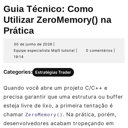
Guia Técnico: Como
Utilizar ZeroMemory() na
Prática
30
30 de junho de 2026
|
de
Equipe
Equipe especialista Mql5 tutorial
|
0 comentários
|
junho
especialista
19:14
de
Mql5
2026
tutorial
Categories:
Estratégias Trader
Quando você abre um projeto C/C++ e
precisa garantir que uma estrutura ou buffer
esteja livre de lixo, a primeira tentação é
chamar
. Na prática, porém,
ZeroMemory()
desenvolvedores acabam tropeçando em