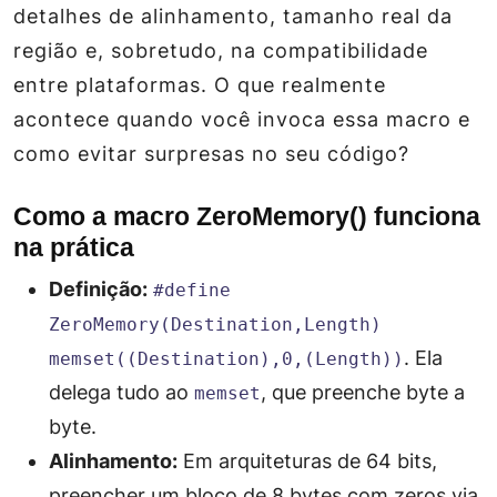
detalhes de alinhamento, tamanho real da
região e, sobretudo, na compatibilidade
entre plataformas. O que realmente
acontece quando você invoca essa macro e
como evitar surpresas no seu código?
Como a macro ZeroMemory() funciona
na prática
Definição:
#define
ZeroMemory(Destination,Length)
. Ela
memset((Destination),0,(Length))
delega tudo ao
, que preenche byte a
memset
byte.
Alinhamento:
Em arquiteturas de 64 bits,
preencher um bloco de 8 bytes com zeros via